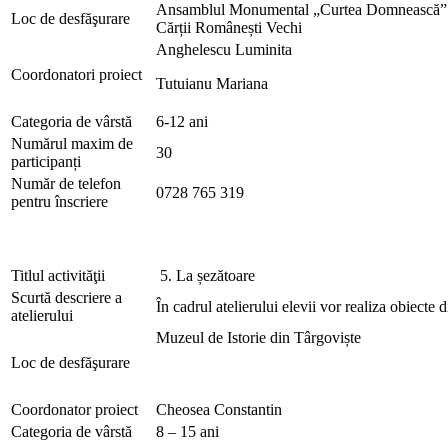
Ansamblul Monumental „Curtea Domnească” –
Loc de desfăşurare
Cărții Românești Vechi
Anghelescu Luminita
Coordonatori proiect
Tutuianu Mariana
Categoria de vârstă
6-12 ani
Numărul maxim de
30
participanți
Număr de telefon
0728 765 319
pentru înscriere
Titlul activităţii
5. La șezătoare
Scurtă descriere a
În cadrul atelierului elevii vor realiza obiecte d
atelierului
Muzeul de Istorie din Târgoviște
Loc de desfăşurare
Coordonator proiect
Cheosea Constantin
Categoria de vârstă
8 – 15 ani