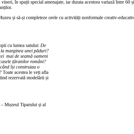
vineri, în spații special amenajate, iar durata acestora variază între 60 
nților.
Muzeu și să-și completeze orele cu activități nonformale creativ-educativ
opii cu lumea satului:
De
u la marginea unei păduri?
 cei mai de seamă oameni
casele țăranilor
români?
 când își construiau o
?
Toate acestea le veți afla
fiind rezervată modelării și
 Muzeul Tiparului și al