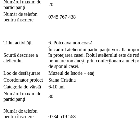
Numărul maxim de
20
participanți
Număr de telefon
0745 767 438
pentru înscriere
Titlul activităţii
6. Potcoava norocoasă
În cadrul atelierului participanții vor afla impor
Scurtă descriere a
în protejarea casei. Rolul atelierului este de red
atelierului
populare românești prin confecționarea unei p
de spor al casei.
Loc de desfăşurare
Muzeul de Istorie – etaj
Coordonator proiect
Stana Cristina
Categoria de vârstă
6-10 ani
Numărul maxim de
30
participanți
Număr de telefon
pentru înscriere
0734 519 568