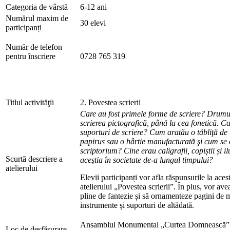
Categoria de vârstă
6-12 ani
Numărul maxim de
30 elevi
participanți
Număr de telefon
pentru înscriere
0728 765 319
Titlul activităţii
2. Povestea scrierii
Care au fost primele forme de scriere? Drumul
scrierea pictografică, până la cea fonetică. Ca
suporturi de scriere? Cum aratău o tăbliţă de
papirus sau o hârtie manufacturată şi cum se 
scriptorium? Cine erau caligrafii, copiștii și i
Scurtă descriere a
aceştia în societate de-a lungul timpului?
atelierului
Elevii participanți vor afla răspunsurile la aces
atelierului „Povestea scrierii”. În plus, vor ave
pline de fantezie și să ornamenteze pagini de m
instrumente și suporturi de altădată.
Ansamblul Monumental „Curtea Domnească” –
Loc de desfăşurare