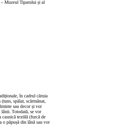
 Muzeul Tiparului și al
diționale, în cadrul căruia
a (tuns, spălat, scărmănat,
căminte sau decor și vor
 lânii. Totodată, se vor
a casnică textilă (furcă de
ona o păpușă din lână sau vor