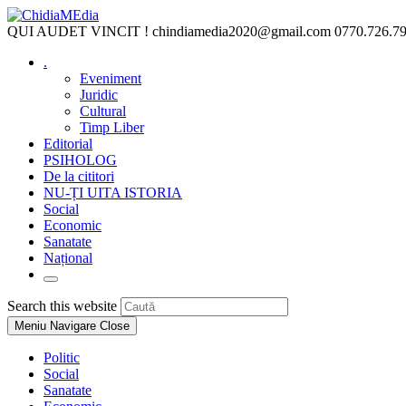
Skip
to
QUI AUDET VINCIT !
chindiamedia2020@gmail.com
0770.726.7
content
.
Eveniment
Juridic
Cultural
Timp Liber
Editorial
PSIHOLOG
De la cititori
NU-ȚI UITA ISTORIA
Social
Economic
Sanatate
Național
Toggle
website
Press
Search this website
search
Escape
Meniu Navigare
Close
to
close
Politic
the
Social
search
Sanatate
panel.