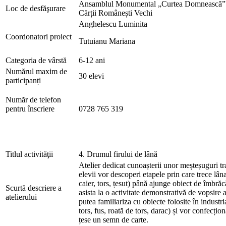
Ansamblul Monumental „Curtea Domnească” –
Loc de desfăşurare
Cărții Românești Vechi
Anghelescu Luminita
Coordonatori proiect
Tutuianu Mariana
Categoria de vârstă
6-12 ani
Numărul maxim de
30 elevi
participanți
Număr de telefon
pentru înscriere
0728 765 319
Titlul activităţii
4. Drumul firului de lână
Atelier dedicat cunoașterii unor meșteșuguri tra
elevii vor descoperi etapele prin care trece lân
caier, tors, țesut) până ajunge obiect de îmbră
Scurtă descriere a
asista la o activitate demonstrativă de vopsire a
atelierului
putea familiariza cu obiecte folosite în industri
tors, fus, roată de tors, darac) și vor confecți
țese un semn de carte.