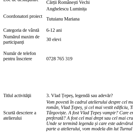
Cărții Românești Vechi
Anghelescu Luminița
Coordonatori proiect
Tutuianu Mariana
Categoria de vârstă
6-12 ani
Numărul maxim de
30 elevi
participanți
Număr de telefon
pentru înscriere
0728 765 319
Titlul activităţii
3. Vlad Țepeș, legendă sau adevăr?
Vom povesti în cadrul atelierului despre cel 
român,
Vlad Țepeș, și cel mai vestit edificiu, 
Scurtă descriere a
Târgoviște. A fost Vlad Țepeș vampir? Care e
atelierului
preferat
ă?
A fost cel mai drept sau cel mai cr
Unde
se termină legenda și care este adevărul
parte a atelierului, vom modela din lut Turnul