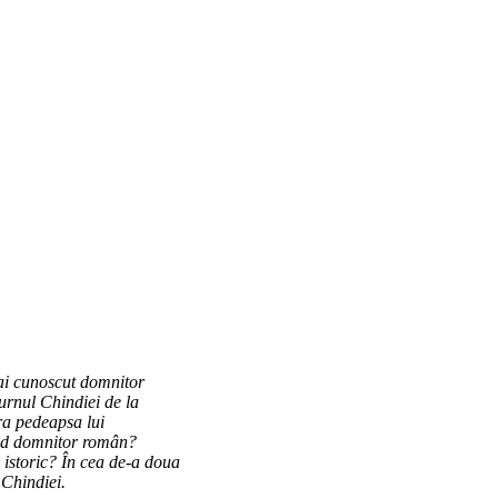
mai cunoscut
domnitor
Turnul Chindiei de la
ra pedeapsa lui
ud
domnitor român?
 istoric?
În cea de-a doua
 Chindiei.