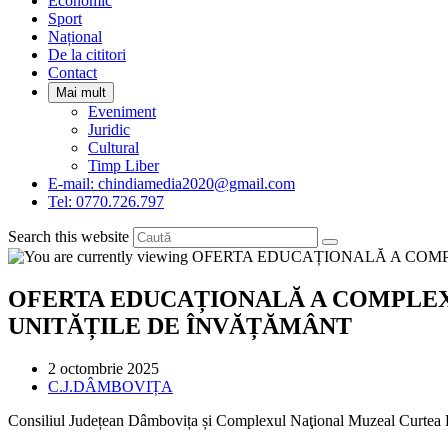
Economic
Sport
Național
De la cititori
Contact
Mai mult
Eveniment
Juridic
Cultural
Timp Liber
E-mail: chindiamedia2020@gmail.com
Tel: 0770.726.797
Search this website
OFERTA EDUCAȚIONALĂ A COMPLE
UNITĂȚILE DE ÎNVĂȚĂMÂNT
Post
2 octombrie 2025
published:
Post
C.J.DÂMBOVIȚA
category:
Consiliul Județean Dâmbovița și Complexul Naţional Muzeal Curtea Do