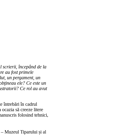
 scrierii, începând de la
re au fost primele
 lut, un pergament, un
obţineau ele? Ce este un
lustratorii? Ce rol au avut
te întrebări în cadrul
a ocazia să creeze litere
anuscris folosind tehnici,
 Muzeul Tiparului și al