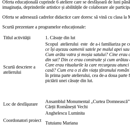
Oferta educațională cuprinde 6 ateliere care se desfășoară de luni până 
imaginația, deprinderile artistice și abilitățile de colaborare ale participa
Oferta se adresează cadrelor didactice care doresc să vină cu clasa la 
Scurtă prezentare a programelor educaționale:
Titlul activităţii
1. Căsuțe din lut
Scopul atelierului este de a-i familiariza pe c
ce își așezau oamenii satele pe malul apei sa
Cum arăta vatra și moșia satului? Cine erau
din sat? Din ce erau construite și cum arătau 
Care erau ritualurile la care recurgeau atunci
Scurtă descriere a
casă? Cum era o zi din viața țăranului român
atelierului
în prima parte atelierului, cea de-a doua parte 
pictării unei căsuțe din lut.
Ansamblul Monumental „Curtea Domnească” –
Loc de desfăşurare
Cărții Românești Vechi
Anghelescu Luminita
Coordonatori proiect
Tutuianu Mariana