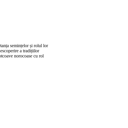
tanța semințelor și rolul lor
escoperire a tradițiilor
otcoave norocoase cu rol