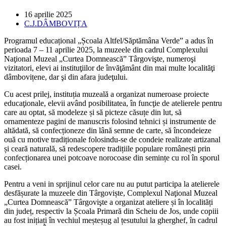
Post
16 aprilie 2025
published:
Post
C.J.DÂMBOVIȚA
category:
Programul educațional „Școala Altfel/Săptămâna Verde” a adus în
perioada 7 – 11 aprilie 2025, la muzeele din cadrul Complexului
Naţional Muzeal „Curtea Domnească” Târgovişte, numeroşi
vizitatori, elevi ai instituţiilor de învăţământ din mai multe localităţi
dâmbovițene, dar şi din afara judeţului.
Cu acest prilej, instituția muzeală a organizat numeroase proiecte
educaţionale, elevii având posibilitatea, în funcţie de atelierele pentru
care au optat, să modeleze și să picteze căsuțe din lut, să
ornamenteze pagini de manuscris folosind tehnici și instrumente de
altădată, să confecționeze din lână semne de carte, să încondeieze
ouă cu motive tradiționale folosindu-se de condeie realizate artizanal
și ceară naturală, să redescopere tradițiile populare românești prin
confecționarea unei potcoave norocoase din semințe cu rol în sporul
casei.
Pentru a veni in sprijinul celor care nu au putut participa la atelierele
desfășurate la muzeele din Târgoviște, Complexul Naţional Muzeal
„Curtea Domnească” Târgovişte a organizat ateliere și în localități
din județ, respectiv la Școala Primară din Scheiu de Jos, unde copiii
au fost inițiați în vechiul meșteșug al țesutului la gherghef, în cadrul