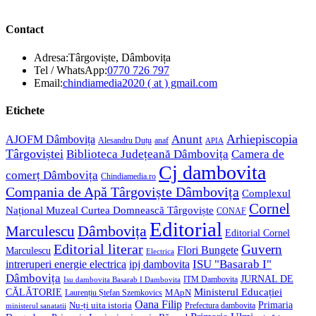
Contact
Adresa:
Târgoviște, Dâmbovița
Opens
Tel / WhatsApp:
0770 726 797
in
Opens
Email:
chindiamedia2020 ( at ) gmail.com
your
in
application
your
Etichete
application
Anunt
Arhiepiscopia
AJOFM Dâmbovița
Alesandru Duțu
anaf
APIA
Târgoviștei
Biblioteca Județeană Dâmbovița
Camera de
Cj dambovita
comerț Dâmbovița
Chindiamedia.ro
Compania de Apă Târgoviște Dâmbovița
Complexul
Cornel
Național Muzeal Curtea Domnească Târgoviște
CONAF
Editorial
Dâmbovița
Marculescu
Editorial Cornel
Editorial literar
Guvern
Flori Bungete
Marculescu
Electrica
ISU "Basarab I"
intreruperi energie electrica
ipj dambovita
Dâmbovița
JURNAL DE
ITM Dambovita
Isu dambovita Basarab I Dambovita
Ministerul Educației
CĂLĂTORIE
MApN
Laurențiu Ștefan Szemkovics
Oana Filip
Primaria
Nu-ți uita istoria
ministerul sanatatii
Prefectura dambovita