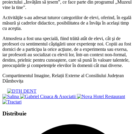
proiectului „Învățăm să țesem”, ce face parte din programul „Muzeul
vine la tine”.
Activităţile s-au adresat tuturor categoriilor de elevi, oferind, în egală
măsură şi cadrelor didactice, posibilitatea de a învăţa în acelaşi timp
cu aceştia.
Atmosfera a fost una specială, fiind trăită atât de elevi, cât şi de
profesori cu sentimentul câştigării unor experienţe noi. Copiii au fost
dornici de a participa la orice acţiune, de a experimenta sau exersa,
iar profesorii au socializat cu elevii lor, într-un context non-formal,
destins, prielnic pentru cunoaştere, care să pună în valoare talentele,
preocupările şi competenţele elevilor în domenii cât mai diverse.
Compartimentul Imagine, Relații Externe al Consiliului Județean
Dâmbovița
Share
Distribuie
this
Opens
content
in