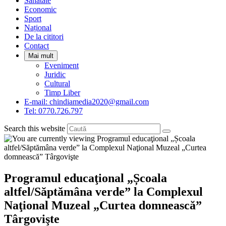
Sanatate
panel.
Economic
Sport
Național
De la cititori
Contact
Mai mult
Eveniment
Juridic
Cultural
Timp Liber
E-mail: chindiamedia2020@gmail.com
Tel: 0770.726.797
Search this website
Programul educaţional „Școala
altfel/Săptămâna verde” la Complexul
Naţional Muzeal „Curtea domnească”
Târgovişte