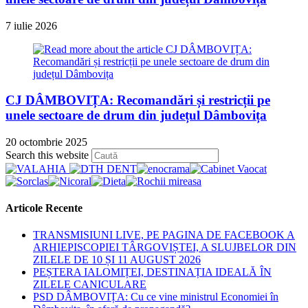
7 iulie 2026
CJ DÂMBOVIȚA: Recomandări și restricții pe
unele sectoare de drum din județul Dâmbovița
20 octombrie 2025
Press
Search this website
Escape
to
close
the
Articole Recente
search
panel.
TRANSMISIUNI LIVE, PE PAGINA DE FACEBOOK A
ARHIEPISCOPIEI TÂRGOVIȘTEI, A SLUJBELOR DIN
ZILELE DE 10 ȘI 11 AUGUST 2026
PEȘTERA IALOMIȚEI, DESTINAȚIA IDEALĂ ÎN
ZILELE CANICULARE
PSD DÂMBOVIȚA: Cu ce vine ministrul Economiei în