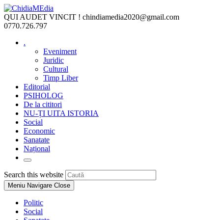
Skip
to
QUI AUDET VINCIT !
chindiamedia2020@gmail.com
content
0770.726.797
.
Eveniment
Juridic
Cultural
Timp Liber
Editorial
PSIHOLOG
De la cititori
NU-ȚI UITA ISTORIA
Social
Economic
Sanatate
Național
Toggle
website
Press
Search this website
search
Escape
Meniu Navigare
Close
to
close
Politic
the
Social
search