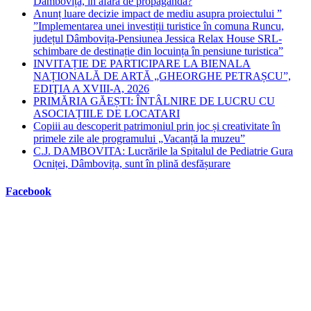
Dâmbovița, în afară de propagandă?
Anunț luare decizie impact de mediu asupra proiectului ”
”Implementarea unei investiții turistice în comuna Runcu,
județul Dâmbovița-Pensiunea Jessica Relax House SRL-
schimbare de destinație din locuința în pensiune turistica”
INVITAȚIE DE PARTICIPARE LA BIENALA
NAȚIONALĂ DE ARTĂ „GHEORGHE PETRAȘCU”,
EDIŢIA A XVIII-A, 2026
PRIMĂRIA GĂEȘTI: ÎNTÂLNIRE DE LUCRU CU
ASOCIAȚIILE DE LOCATARI
Copiii au descoperit patrimoniul prin joc și creativitate în
primele zile ale programului „Vacanță la muzeu”
C.J. DAMBOVITA: Lucrările la Spitalul de Pediatrie Gura
Ocniței, Dâmbovița, sunt în plină desfășurare
Facebook