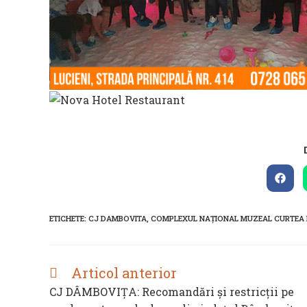
Open
in
a
new
ETICHETE
:
CJ DAMBOVITA
,
COMPLEXUL NAȚIONAL MUZEAL CURTEA
wind
Articol anterior
READ
MORE
CJ DÂMBOVIȚA: Recomandări și restricții pe
ARTICLES