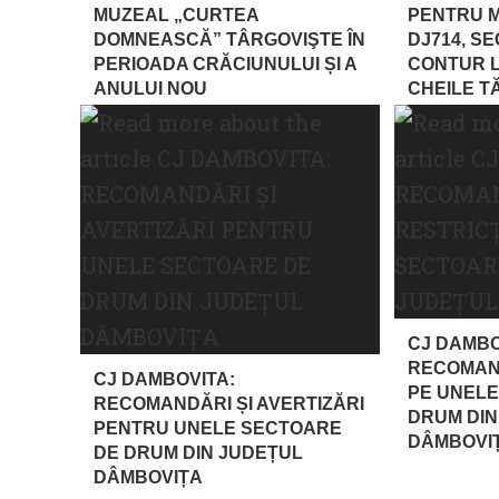
MUZEAL „CURTEA
PENTRU 
DOMNEASCĂ” TÂRGOVIŞTE ÎN
DJ714, S
PERIOADA CRĂCIUNULUI ȘI A
CONTUR L
ANULUI NOU
CHEILE T
CJ DAMBO
RECOMAND
CJ DAMBOVITA:
PE UNELE
RECOMANDĂRI ȘI AVERTIZĂRI
DRUM DIN
PENTRU UNELE SECTOARE
DÂMBOVI
DE DRUM DIN JUDEȚUL
DÂMBOVIȚA