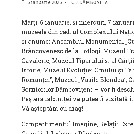
Post
Post
6 ianuarie 2026
C.J.DÂMBOVIȚA
published:
category:
Marți, 6 ianuarie, și miercuri, 7 ianuar
muzeele din cadrul Complexului Naţi
și anume: Ansamblul Monumental „Cu
Brâncovenesc de la Potlogi, Muzeul Tr
Cavalerie, Muzeul Tiparului şi al Cărţ
Istorie, Muzeul Evoluţiei Omului şi Te
Romanţei”, Muzeul „Vasile Blendea”, C
Scriitorilor Dâmbovițeni – vor fi deschi
Peștera Ialomiței va putea fi vizitată în
Vă așteptăm cu drag!
Compartimentul Imagine, Relații Exte
Consiliul Județean Dâmbovița