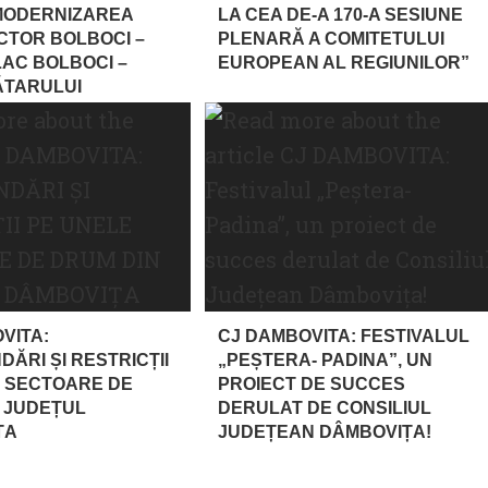
MODERNIZAREA
LA CEA DE-A 170-A SESIUNE
ECTOR BOLBOCI –
PLENARĂ A COMITETULUI
AC BOLBOCI –
EUROPEAN AL REGIUNILOR”
ĂTARULUI
VITA:
CJ DAMBOVITA: FESTIVALUL
ĂRI ȘI RESTRICȚII
„PEȘTERA- PADINA”, UN
 SECTOARE DE
PROIECT DE SUCCES
 JUDEȚUL
DERULAT DE CONSILIUL
ȚA
JUDEȚEAN DÂMBOVIȚA!