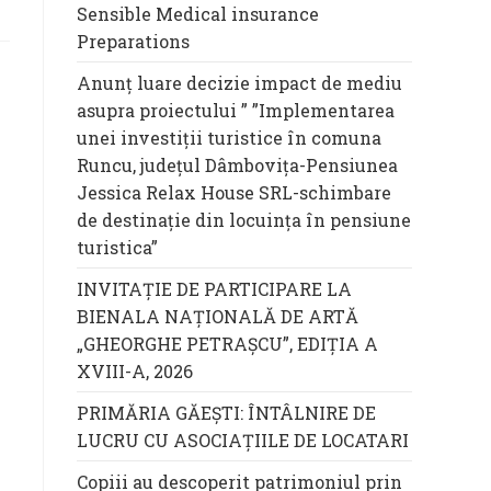
Sensible Medical insurance
Preparations
Anunț luare decizie impact de mediu
asupra proiectului ” ”Implementarea
unei investiții turistice în comuna
Runcu, județul Dâmbovița-Pensiunea
Jessica Relax House SRL-schimbare
de destinație din locuința în pensiune
turistica”
INVITAȚIE DE PARTICIPARE LA
BIENALA NAȚIONALĂ DE ARTĂ
„GHEORGHE PETRAȘCU”, EDIŢIA A
XVIII-A, 2026
PRIMĂRIA GĂEȘTI: ÎNTÂLNIRE DE
LUCRU CU ASOCIAȚIILE DE LOCATARI
Copiii au descoperit patrimoniul prin