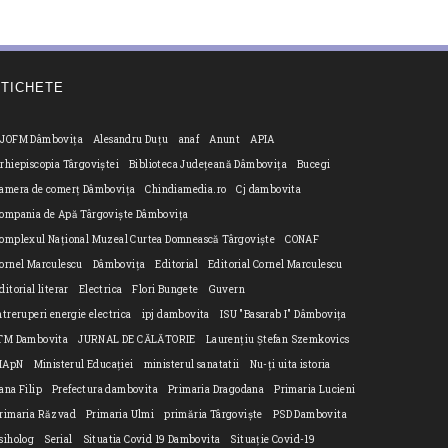
ETICHETE
JOFM Dâmbovița
Alesandru Duțu
anaf
Anunt
APIA
rhiepiscopia Târgoviștei
Biblioteca Județeană Dâmbovița
Bucegi
amera de comerț Dâmbovița
Chindiamedia.ro
Cj dambovita
ompania de Apă Târgoviște Dâmbovița
omplexul Național Muzeal Curtea Domnească Târgoviște
CONAF
ornel Marculescu
Dâmbovița
Editorial
Editorial Cornel Marculescu
ditorial literar
Electrica
Flori Bungete
Guvern
ntreruperi energie electrica
ipj dambovita
ISU "Basarab I" Dâmbovița
n
TM Dambovita
JURNAL DE CĂLĂTORIE
Laurențiu Ștefan Szemkovics
MApN
Ministerul Educației
ministerul sanatatii
Nu-ți uita istoria
ana Filip
Prefectura dambovita
Primaria Dragodana
Primaria Lucieni
rimaria Răzvad
Primaria Ulmi
primăria Târgoviște
PSD Dambovita
siholog
Serial
Situatia Covid 19 Dambovita
Situație Covid-19