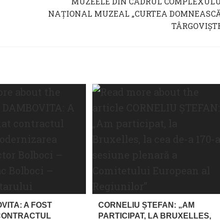
MUZEELE DIN CADRUL COMPLEXULU
NAŢIONAL MUZEAL „CURTEA DOMNEASCĂ
TÂRGOVIŞTE
VITA: A FOST
CORNELIU ȘTEFAN: „AM
CONTRACTUL
PARTICIPAT, LA BRUXELLES,