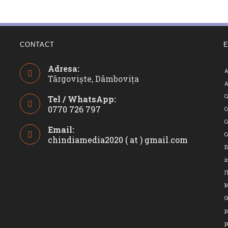
CONTACT
Adresa:
A
Târgoviște, Dâmbovița
A
C
Tel / WhatsApp:
0770 726 797
C
Opens
C
Email:
in
C
chindiamedia2020 ( at ) gmail.com
Opens
your
in
E
application
your
i
applicatio
I
O
p
p