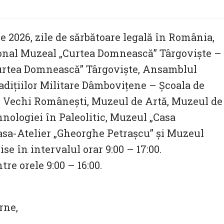
ie 2026, zile de sărbătoare legală în România,
onal Muzeal „Curtea Domnească” Târgovişte –
rtea Domnească” Târgoviște, Ansamblul
adițiilor Militare Dâmbovițene – Școala de
ii Vechi Româneşti, Muzeul de Artă, Muzeul de
hnologiei în Paleolitic, Muzeul „Casa
asa-Atelier „Gheorghe Petraşcu” și Muzeul
se în intervalul orar 9:00 – 17:00.
tre orele 9:00 – 16:00.
rne,