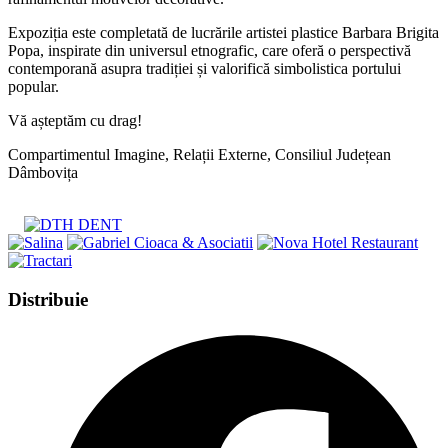
Expoziția este completată de lucrările artistei plastice Barbara Brigita
Popa, inspirate din universul etnografic, care oferă o perspectivă
contemporană asupra tradiției și valorifică simbolistica portului
popular.
Vă așteptăm cu drag!
Compartimentul Imagine, Relații Externe, Consiliul Județean
Dâmbovița
Share
Distribuie
this
Opens
content
in
a
new
window