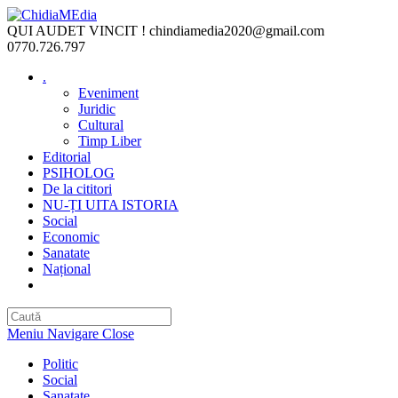
Skip
to
QUI AUDET VINCIT !
chindiamedia2020@gmail.com
content
0770.726.797
.
Eveniment
Juridic
Cultural
Timp Liber
Editorial
PSIHOLOG
De la cititori
NU-ȚI UITA ISTORIA
Social
Economic
Sanatate
Național
Toggle
website
search
Meniu Navigare
Close
Politic
Social
Sanatate