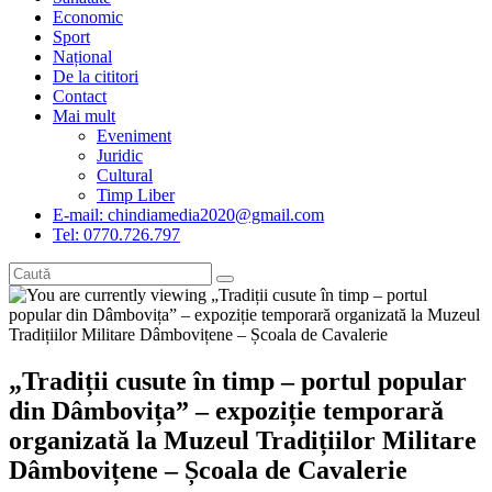
Economic
Sport
Național
De la cititori
Contact
Mai mult
Eveniment
Juridic
Cultural
Timp Liber
E-mail: chindiamedia2020@gmail.com
Tel: 0770.726.797
„Tradiții cusute în timp – portul popular
din Dâmbovița” – expoziție temporară
organizată la Muzeul Tradițiilor Militare
Dâmbovițene – Școala de Cavalerie