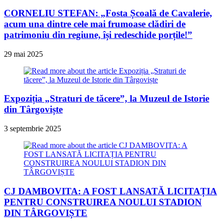
CORNELIU STEFAN: „Fosta Școală de Cavalerie,
acum una dintre cele mai frumoase clădiri de
patrimoniu din regiune, își redeschide porțile!”
29 mai 2025
Expoziția „Straturi de tăcere”, la Muzeul de Istorie
din Târgoviște
3 septembrie 2025
CJ DAMBOVITA: A FOST LANSATĂ LICITAȚIA
PENTRU CONSTRUIREA NOULUI STADION
DIN TÂRGOVIȘTE