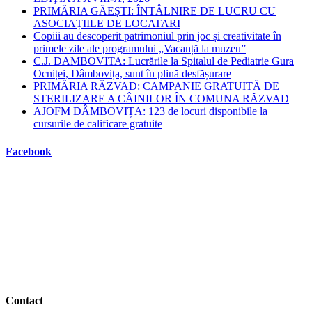
PRIMĂRIA GĂEȘTI: ÎNTÂLNIRE DE LUCRU CU
ASOCIAȚIILE DE LOCATARI
Copiii au descoperit patrimoniul prin joc și creativitate în
primele zile ale programului „Vacanță la muzeu”
C.J. DAMBOVITA: Lucrările la Spitalul de Pediatrie Gura
Ocniței, Dâmbovița, sunt în plină desfășurare
PRIMĂRIA RĂZVAD: CAMPANIE GRATUITĂ DE
STERILIZARE A CÂINILOR ÎN COMUNA RĂZVAD
AJOFM DÂMBOVIȚA: 123 de locuri disponibile la
cursurile de calificare gratuite
Facebook
Contact