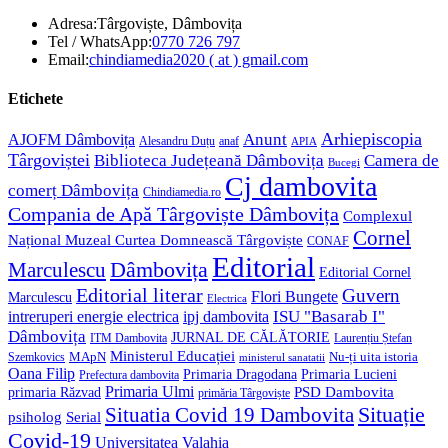
Adresa:
Târgoviște, Dâmbovița
Opens
Tel / WhatsApp:
0770 726 797
in
Opens
Email:
chindiamedia2020 ( at ) gmail.com
your
in
application
your
Etichete
application
Anunt
Arhiepiscopia
AJOFM Dâmbovița
Alesandru Duțu
anaf
APIA
Târgoviștei
Biblioteca Județeană Dâmbovița
Camera de
Bucegi
Cj dambovita
comerț Dâmbovița
Chindiamedia.ro
Compania de Apă Târgoviște Dâmbovița
Complexul
Cornel
Național Muzeal Curtea Domnească Târgoviște
CONAF
Editorial
Dâmbovița
Marculescu
Editorial Cornel
Editorial literar
Guvern
Flori Bungete
Marculescu
Electrica
ISU "Basarab I"
intreruperi energie electrica
ipj dambovita
Dâmbovița
JURNAL DE CĂLĂTORIE
Laurențiu Ștefan
ITM Dambovita
Ministerul Educației
MApN
Szemkovics
Nu-ți uita istoria
ministerul sanatatii
Oana Filip
Primaria Lucieni
Primaria Dragodana
Prefectura dambovita
Primaria Ulmi
primaria Răzvad
PSD Dambovita
primăria Târgoviște
Situație
Situatia Covid 19 Dambovita
psiholog
Serial
Covid-19
Universitatea Valahia