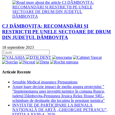
CJ DÂMBOVIȚA: RECOMANDĂRI ȘI
RESTRICȚII PE UNELE SECTOARE DE DRUM
DIN JUDEȚUL DÂMBOVIȚA
18 septembrie 2023
Articole Recente
Sensible Medical insurance Preparations
Anunț luare decizie impact de mediu asupra proiectului ”
”Implementarea unei investiții turistice în comuna Runcu,
județul Dâmbovița-Pensiunea Jessica Relax House SRL-
schimbare de destinație din locuința în pensiune turistica”
INVITAȚIE DE PARTICIPARE LA BIENALA
NAȚIONALĂ DE ARTĂ „GHEORGHE PETRAȘCU”,
EDIŢIA A XVIII-A, 2026