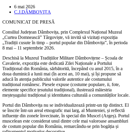
Post
6 mai 2026
published:
Post
C.J.DÂMBOVIȚA
category:
COMUNICAT DE PRESĂ
Consiliul Județean Dâmbovița, prin Complexul Național Muzeal
„Curtea Domnească” Târgoviște, vă invită să vizitați expoziția
„Tradiții cusute în timp – portul popular din Dâmbovița”, în perioda
8 mai – 11 septembrie 2026.
Deschisă la Muzeul Tradițiilor Militare Dâmbovițene – Școala de
Cavalerie, expoziția este dedicată Zilei Naționale a Portului
Tradițional din România, sărbătorită, începând cu anul 2015, în a
doua duminică a lunii mai (în acest an, 10 mai), și își propune să
aducă în atenția publicului valorile autentice ale costumului
tradițional românesc. Piesele expuse (costume populare, ii, fote,
elemente specifice țesutului tradițional), ilustrează măiestria
meșteșugului tradițional și identitatea culturală a comunităților locale.
Portul din Dâmbovița nu se individualizează printr-un tip distinct. El
se înscrie într-un areal etnografic mai larg, al Munteniei, și reflectă
influențe din zonele învecinate, în special din Muscel (Argeș). Portul
muscelean este considerat unul dintre cele mai valoroase ansambluri
de costum popular din România, remarcându-se prin bogăția și
rafinamentul motivelor decorative.