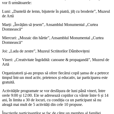
vor fi următoarele:
Luni: „Dantelă de lemn, bijuterie în piatră, jilț cu broderie”, Muzeul
de Artă
Marți: „Învățăm să țesem”, Ansamblul Monumental „Curtea
Domnească“
Miercuri: „Mozaic din hârtie”, Ansamblul Monumental „Curtea
Domnească“
Joi: „Lada de zestre”, Muzeul Scriitorilor Dâmbovițeni
Vineri: „Creativitate îngrădită: canoane & propagandă”, Muzeul de
Artă
Organizatorii şi-au propus să ofere fiecărui copil șansa de a petrece
timpul într-un mod activ, prietenos și educativ, iar participarea este
gratuită.
Activitățile programate se vor desfășura de luni până vineri, între
orele 9:00 și 12:00. Ele se adresează copiilor cu vârste între 6 și 14
ani, în limita a 30 de locuri, cu condiția ca un participant să nu
aleagă mai mult de 5 activități din cele 10 propuse.
Înscrierile participanților se fac de către un membru al familiei