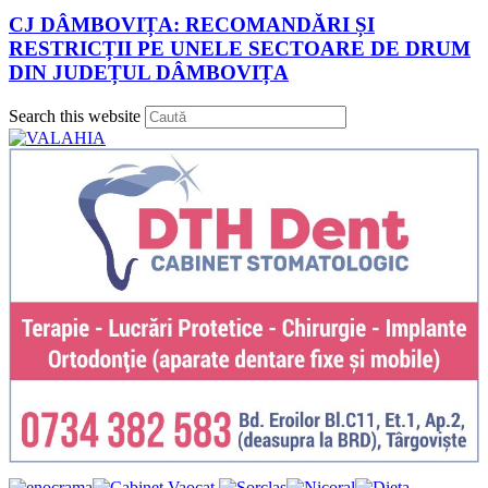
CJ DÂMBOVIȚA: RECOMANDĂRI ȘI
RESTRICȚII PE UNELE SECTOARE DE DRUM
DIN JUDEȚUL DÂMBOVIȚA
Press
Search this website
Escape
to
close
the
search
panel.