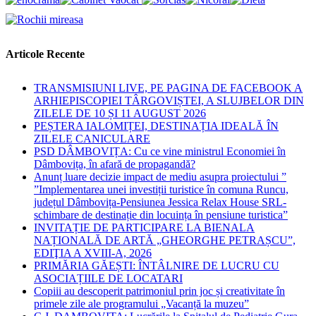
Articole Recente
TRANSMISIUNI LIVE, PE PAGINA DE FACEBOOK A
ARHIEPISCOPIEI TÂRGOVIȘTEI, A SLUJBELOR DIN
ZILELE DE 10 ȘI 11 AUGUST 2026
PEȘTERA IALOMIȚEI, DESTINAȚIA IDEALĂ ÎN
ZILELE CANICULARE
PSD DÂMBOVIȚA: Cu ce vine ministrul Economiei în
Dâmbovița, în afară de propagandă?
Anunț luare decizie impact de mediu asupra proiectului ”
”Implementarea unei investiții turistice în comuna Runcu,
județul Dâmbovița-Pensiunea Jessica Relax House SRL-
schimbare de destinație din locuința în pensiune turistica”
INVITAȚIE DE PARTICIPARE LA BIENALA
NAȚIONALĂ DE ARTĂ „GHEORGHE PETRAȘCU”,
EDIŢIA A XVIII-A, 2026
PRIMĂRIA GĂEȘTI: ÎNTÂLNIRE DE LUCRU CU
ASOCIAȚIILE DE LOCATARI
Copiii au descoperit patrimoniul prin joc și creativitate în
primele zile ale programului „Vacanță la muzeu”