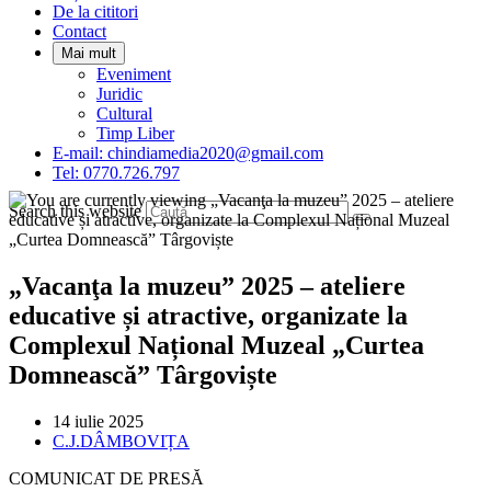
De la cititori
Contact
Mai mult
Eveniment
Juridic
Cultural
Timp Liber
E-mail: chindiamedia2020@gmail.com
Tel: 0770.726.797
Search this website
„Vacanţa la muzeu” 2025 – ateliere
educative și atractive, organizate la
Complexul Național Muzeal „Curtea
Domnească” Târgoviște
Post
14 iulie 2025
published:
Post
C.J.DÂMBOVIȚA
category:
COMUNICAT DE PRESĂ