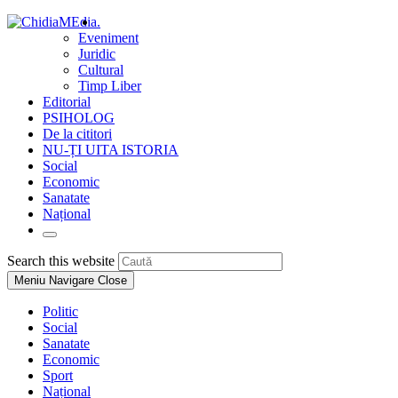
Skip
.
to
Eveniment
content
Juridic
Cultural
Timp Liber
Editorial
PSIHOLOG
De la cititori
NU-ȚI UITA ISTORIA
Social
Economic
Sanatate
Național
Toggle
website
Press
Search this website
search
Escape
Meniu Navigare
Close
to
close
Politic
the
Social
search
Sanatate
panel.
Economic
Sport
Național