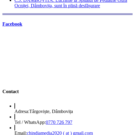
C.J. DAMBOVITA: Lucrările la Spitalul de Pediatrie Gura
Ocniței, Dâmbovița, sunt în plină desfășurare
Facebook
Contact
Adresa:
Târgoviște, Dâmbovița
Opens
Tel / WhatsApp:
0770 726 797
in
your
Opens
Email:
chindiamedia2020 ( at ) gmail.com