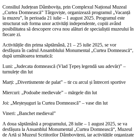
Consiliul Județean Dâmbovița, prin Complexul Național Muzeal
„Curtea Domnească” Târgoviște, organizează programul „Vacanță
la muzeu”, în perioada 21 iulie – 1 august 2025. Programul este
structurat sub forma unor activități independente, copiii având
posibilitatea să descopere ceva nou alături de specialiștii muzeului în
fiecare zi.
Activitățile din prima săptămână, 21 – 25 iulie 2025, se vor
desfășura în cadrul Ansamblului Monumental „Curtea Domnească“,
după următoarea tematică:
Luni: „Judecata domnească (Vlad Țepeș legendă sau adevăr)” –
turnulețe din lut
Marți: „Divertismente de palat” – tir cu arcul și întreceri sportive
Miercuri: „Podoabe medievale” – mărgele din lut
Joi: „Meșteșuguri la Curtea Domnească” – vase din lut
Vineri: „Banchet medieval”
A doua săptămână a programului, 28 iulie – 1 august 2025, se va
desfășura la Ansamblul Monumental „Curtea Domnească“, Muzeul
de Artă și Muzeul Scriitorilor Dâmbovițeni, iar activitățile organizate