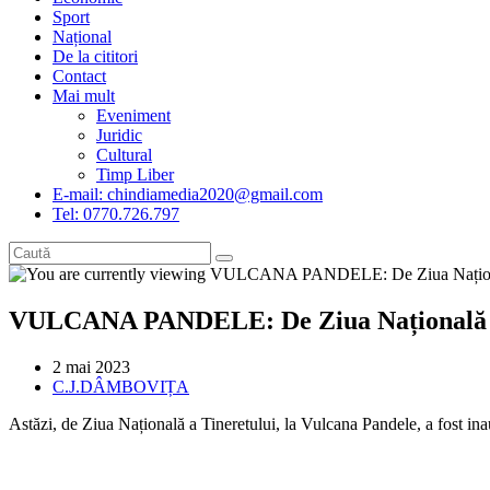
Sport
Național
De la cititori
Contact
Mai mult
Eveniment
Juridic
Cultural
Timp Liber
E-mail: chindiamedia2020@gmail.com
Tel: 0770.726.797
VULCANA PANDELE: De Ziua Națională a Ti
Post
2 mai 2023
published:
Post
C.J.DÂMBOVIȚA
category:
Astăzi, de Ziua Națională a Tineretului, la Vulcana Pandele, a fost ina