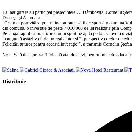
La inaugurare au participat președintele CJ Dâmbovița, Corneliu Ștefan,
Doicești și Aninoasa.
“Cea mai potrivită zi pentru inaugurarea sălii de sport din comuna Vulc
din comună, o investiție de peste 7.000.000 de lei realizată prin Compa
Pe lângă faptul că practicarea unui sport ne ajută pe toți să avem o via
inaugurată astăzi va fi de un real ajutor și în perspectiva orelor de edu
Felicitări tuturor pentru această investiție!”, a transmis Corneliu Ștef
Noua Sală de sport va fi folosită atât de elevi, pentru orele de educație 
Share
Distribuie
this
Opens
content
in
a
new
window