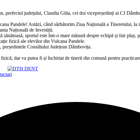
 prefectul județului, Claudia Gilia, cei doi vicepreședinți ai CJ Dâmbov
ana Pandele! Astăzi, când sărbătorim Ziua Națională a Tineretului, la in
nia Națională de Investiții.
ță sănătoasă, sportul este într-o mare măsură despre echipă și fair play, 
cație fizică ale elevilor din Vulcana Pandele.
an, președintele Consiliului Județean Dâmbovița.
fizică, dar va putea fi și închiriat de tinerii din comună pentru practicare