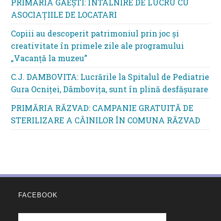
PRIMĂRIA GĂEȘTI: ÎNTÂLNIRE DE LUCRU CU
ASOCIAȚIILE DE LOCATARI
Copiii au descoperit patrimoniul prin joc și
creativitate în primele zile ale programului
„Vacanță la muzeu”
C.J. DAMBOVITA: Lucrările la Spitalul de Pediatrie
Gura Ocniței, Dâmbovița, sunt în plină desfășurare
PRIMĂRIA RĂZVAD: CAMPANIE GRATUITĂ DE
STERILIZARE A CÂINILOR ÎN COMUNA RĂZVAD
FACEBOOK