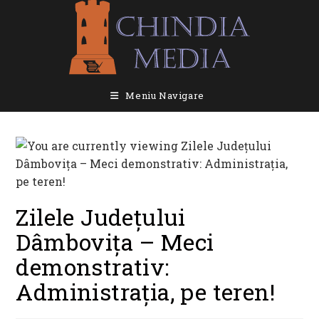
Skip
to
content
Meniu Navigare
Zilele Județului
Dâmbovița – Meci
demonstrativ:
Administrația, pe teren!