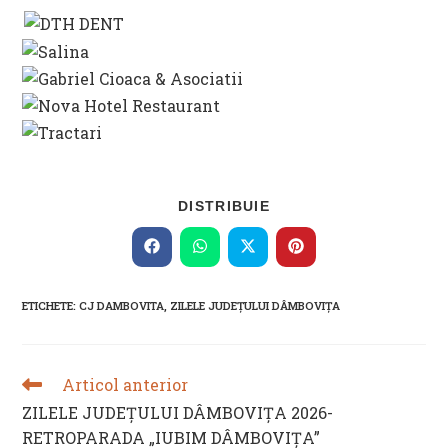
SHARE
DISTRIBUIE
THIS
CONTENT
Opens
Opens
Opens
Opens
in
in
in
in
a
a
a
a
new
new
new
new
ETICHETE
:
CJ DAMBOVITA
,
ZILELE JUDEȚULUI DÂMBOVIȚA
window
window
window
window
Articol anterior
READ
MORE
ZILELE JUDEȚULUI DÂMBOVIȚA 2026-
ARTICLES
RETROPARADA „IUBIM DÂMBOVIȚA”