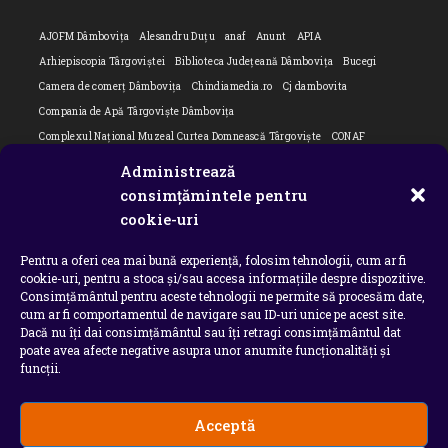
AJOFM Dâmbovița
Alesandru Duțu
anaf
Anunt
APIA
Arhiepiscopia Târgoviștei
Biblioteca Județeană Dâmbovița
Bucegi
Camera de comerț Dâmbovița
Chindiamedia.ro
Cj dambovita
Compania de Apă Târgoviște Dâmbovița
Complexul Național Muzeal Curtea Domnească Târgoviște
CONAF
Cornel Marculescu
Dâmbovița
Editorial
Editorial Cornel Marculescu
Administrează
Editorial literar
Electrica
Flori Bungete
Guvern
consimțămintele pentru
intreruperi energie electrica
ipj dambovita
ISU "Basarab I" Dâmbovița
cookie-uri
ITM Dambovita
JURNAL DE CĂLĂTORIE
Laurențiu Ștefan Szemkovics
Pentru a oferi cea mai bună experiență, folosim tehnologii, cum ar fi
MApN
Ministerul Educației
ministerul sanatatii
Nu-ți uita istoria
cookie-uri, pentru a stoca și/sau accesa informațiile despre dispozitive.
Oana Filip
Prefectura dambovita
Primaria Dragodana
Primaria Lucieni
Consimțământul pentru aceste tehnologii ne permite să procesăm date,
primaria Răzvad
Primaria Ulmi
primăria Târgoviște
PSD Dambovita
cum ar fi comportamentul de navigare sau ID-uri unice pe acest site.
Dacă nu îți dai consimțământul sau îți retragi consimțământul dat
psiholog
Serial
Situatia Covid 19 Dambovita
Situație Covid-19
poate avea afecte negative asupra unor anumite funcționalități și
Universitatea Valahia
funcții.
Acceptă