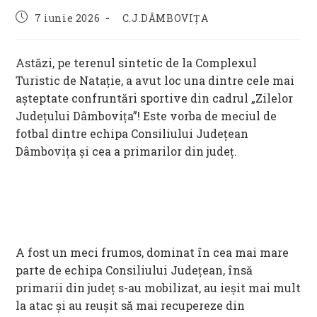
Post
Post
7 iunie 2026
C.J.DÂMBOVIȚA
published:
category:
Astăzi, pe terenul sintetic de la Complexul
Turistic de Natație, a avut loc una dintre cele mai
așteptate confruntări sportive din cadrul „Zilelor
Județului Dâmbovița”! Este vorba de meciul de
fotbal dintre echipa Consiliului Județean
Dâmbovița și cea a primarilor din județ.
A fost un meci frumos, dominat în cea mai mare
parte de echipa Consiliului Județean, însă
primarii din județ s-au mobilizat, au ieșit mai mult
la atac și au reușit să mai recupereze din