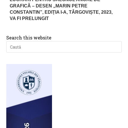
GRAFICĂ – DESEN „MARIN PETRE
CONSTANTIN”, EDIȚIA I-A, TÂRGOVIȘTE, 2023,
VA FI PRELUNGIT
Search this website
Pre
Es
to
clo
th
se
pan