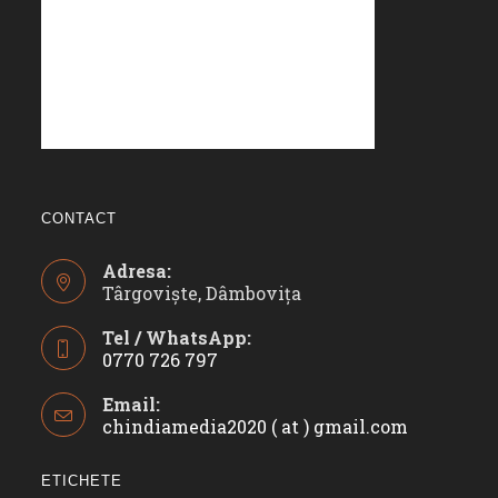
CONTACT
Adresa:
Târgoviște, Dâmbovița
Tel / WhatsApp:
0770 726 797
Opens
Email:
in
chindiamedia2020 ( at ) gmail.com
Opens
your
in
application
your
ETICHETE
applicatio