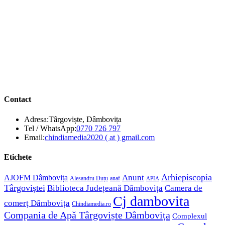
Contact
Adresa:
Târgoviște, Dâmbovița
Opens
Tel / WhatsApp:
0770 726 797
in
Opens
Email:
chindiamedia2020 ( at ) gmail.com
your
in
application
your
Etichete
application
Anunt
Arhiepiscopia
AJOFM Dâmbovița
Alesandru Duțu
anaf
APIA
Târgoviștei
Biblioteca Județeană Dâmbovița
Camera de
Cj dambovita
comerț Dâmbovița
Chindiamedia.ro
Compania de Apă Târgoviște Dâmbovița
Complexul