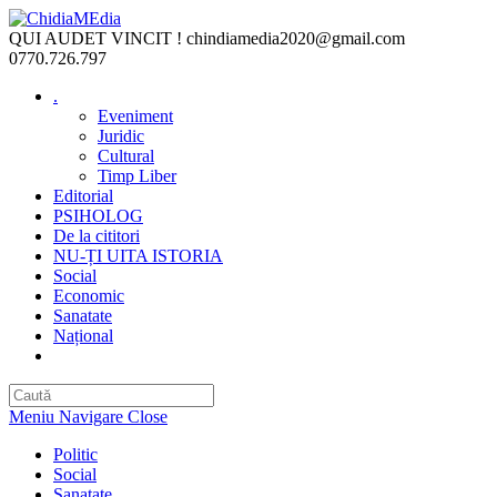
Skip
to
QUI AUDET VINCIT !
chindiamedia2020@gmail.com
content
0770.726.797
.
Eveniment
Juridic
Cultural
Timp Liber
Editorial
PSIHOLOG
De la cititori
NU-ȚI UITA ISTORIA
Social
Economic
Sanatate
Național
Toggle
website
search
Meniu Navigare
Close
Politic
Social
Sanatate