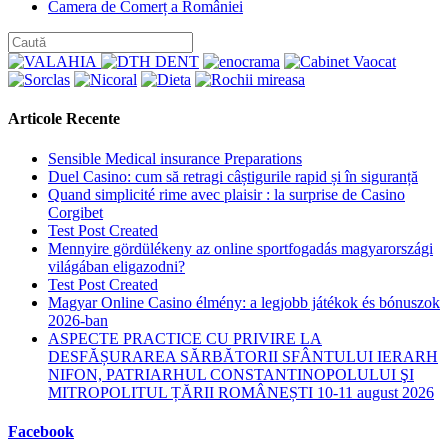
published:
Post
Camera de Comerț a României
category:
Articole Recente
Sensible Medical insurance Preparations
Duel Casino: cum să retragi câștigurile rapid și în siguranță
Quand simplicité rime avec plaisir : la surprise de Casino
Corgibet
Test Post Created
Mennyire gördülékeny az online sportfogadás magyarországi
világában eligazodni?
Test Post Created
Magyar Online Casino élmény: a legjobb játékok és bónuszok
2026-ban
ASPECTE PRACTICE CU PRIVIRE LA
DESFĂȘURAREA SĂRBĂTORII SFÂNTULUI IERARH
NIFON, PATRIARHUL CONSTANTINOPOLULUI ŞI
MITROPOLITUL ȚĂRII ROMÂNEȘTI 10-11 august 2026
Facebook