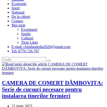
Economic
Sport
Național
De la cititori
Contact
Mai mult
Eveniment
Juridic
Cultural
Timp Liber
E-mail: chindiamedia2020@gmail.com
Tel: 0770.726.797
CAMERA DE COMERT DÂMBOVIȚA:
Serie de cursuri necesare pentru
instalarea tinerilor fermieri
Post
22 iunie 2023