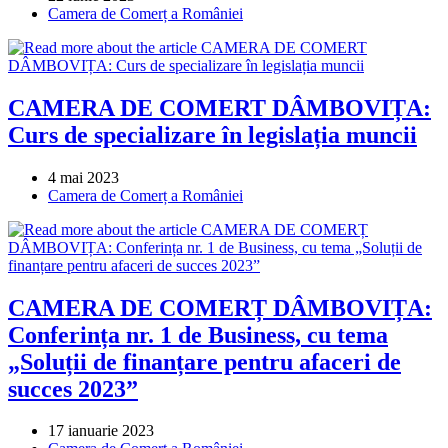
published:
Post
Camera de Comerț a României
category:
CAMERA DE COMERT DÂMBOVIȚA:
Curs de specializare în legislația muncii
Post
4 mai 2023
published:
Post
Camera de Comerț a României
category:
CAMERA DE COMERȚ DÂMBOVIȚA:
Conferința nr. 1 de Business, cu tema
„Soluții de finanțare pentru afaceri de
succes 2023”
Post
17 ianuarie 2023
published:
Post