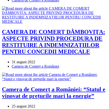
Camera de Comerț a României
category:
CAMERA DE COMERȚ DÂMBOVIŢA:
ASPECTE PRIVIND PROCEDURA DE
RESTITUIRE A INDEMNIZAȚIILOR
PENTRU CONCEDII MEDICALE
Post
31 august 2022
published:
Post
Camera de Comerț a României
category:
Camera de Comerț a României: “Statul e
vinovat de prețurile mari la energie”
Post
25 august 2022