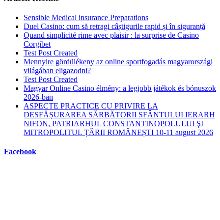
Sensible Medical insurance Preparations
Duel Casino: cum să retragi câștigurile rapid și în siguranță
Quand simplicité rime avec plaisir : la surprise de Casino
Corgibet
Test Post Created
Mennyire gördülékeny az online sportfogadás magyarországi
világában eligazodni?
Test Post Created
Magyar Online Casino élmény: a legjobb játékok és bónuszok
2026-ban
ASPECTE PRACTICE CU PRIVIRE LA
DESFĂȘURAREA SĂRBĂTORII SFÂNTULUI IERARH
NIFON, PATRIARHUL CONSTANTINOPOLULUI ŞI
MITROPOLITUL ȚĂRII ROMÂNEȘTI 10-11 august 2026
Facebook