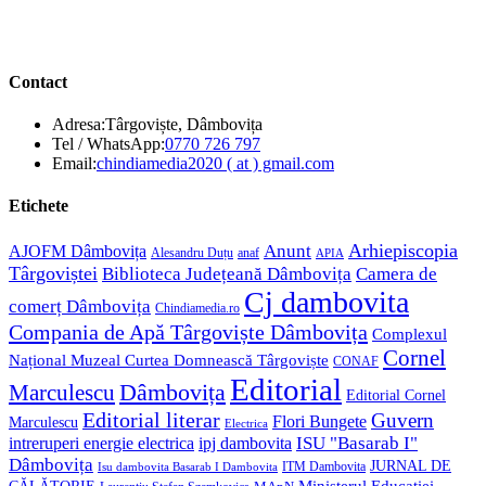
Contact
Adresa:
Târgoviște, Dâmbovița
Opens
Tel / WhatsApp:
0770 726 797
in
Opens
Email:
chindiamedia2020 ( at ) gmail.com
your
in
application
your
Etichete
application
Anunt
Arhiepiscopia
AJOFM Dâmbovița
Alesandru Duțu
anaf
APIA
Târgoviștei
Biblioteca Județeană Dâmbovița
Camera de
Cj dambovita
comerț Dâmbovița
Chindiamedia.ro
Compania de Apă Târgoviște Dâmbovița
Complexul
Cornel
Național Muzeal Curtea Domnească Târgoviște
CONAF
Editorial
Dâmbovița
Marculescu
Editorial Cornel
Editorial literar
Guvern
Flori Bungete
Marculescu
Electrica
ISU "Basarab I"
intreruperi energie electrica
ipj dambovita
Dâmbovița
JURNAL DE
ITM Dambovita
Isu dambovita Basarab I Dambovita
Ministerul Educației