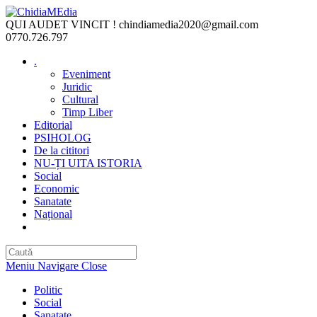
Skip
to
QUI AUDET VINCIT !
chindiamedia2020@gmail.com
content
0770.726.797
.
Eveniment
Juridic
Cultural
Timp Liber
Editorial
PSIHOLOG
De la cititori
NU-ȚI UITA ISTORIA
Social
Economic
Sanatate
Național
Toggle
website
search
Meniu Navigare
Close
Politic
Social
Sanatate