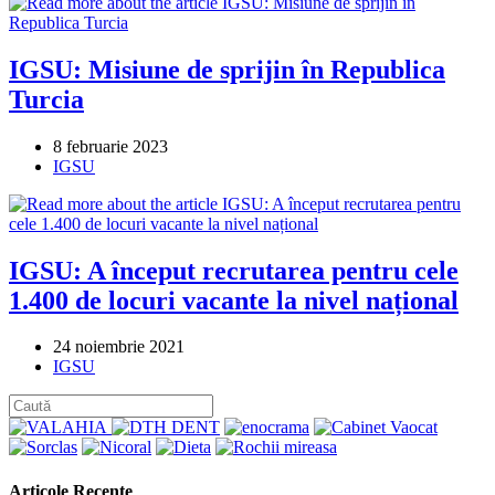
IGSU: Misiune de sprijin în Republica
Turcia
Post
8 februarie 2023
published:
Post
IGSU
category:
IGSU: A început recrutarea pentru cele
1.400 de locuri vacante la nivel național
Post
24 noiembrie 2021
published:
Post
IGSU
category:
Articole Recente