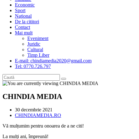
Economic
Sport
Național
De la cititori
Contact
Mai mult
Eveniment
Juridic
Cultural
Timp Liber
E-mail: chindiamedia2020@gmail.com
Tel: 0770.726.797
CHINDIA MEDIA
Post
30 decembrie 2021
published:
Post
CHINDIAMEDIA.RO
category:
Vă mulțumim pentru onoarea de a ne citi!
La mulți ani, împreună!