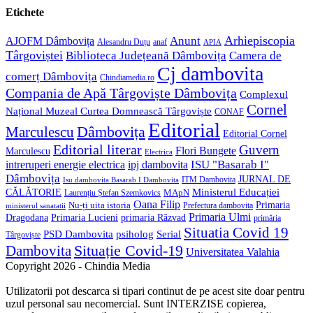
application
your
Etichete
application
Anunt
Arhiepiscopia
AJOFM Dâmbovița
Alesandru Duțu
anaf
APIA
Târgoviștei
Biblioteca Județeană Dâmbovița
Camera de
Cj dambovita
comerț Dâmbovița
Chindiamedia.ro
Compania de Apă Târgoviște Dâmbovița
Complexul
Cornel
Național Muzeal Curtea Domnească Târgoviște
CONAF
Editorial
Dâmbovița
Marculescu
Editorial Cornel
Editorial literar
Guvern
Flori Bungete
Marculescu
Electrica
ISU "Basarab I"
intreruperi energie electrica
ipj dambovita
Dâmbovița
JURNAL DE
ITM Dambovita
Isu dambovita Basarab I Dambovita
Ministerul Educației
CĂLĂTORIE
MApN
Laurențiu Ștefan Szemkovics
Oana Filip
Primaria
Nu-ți uita istoria
ministerul sanatatii
Prefectura dambovita
Primaria Ulmi
Primaria Lucieni
primaria Răzvad
Dragodana
primăria
Situatia Covid 19
psiholog
PSD Dambovita
Serial
Târgoviște
Situație Covid-19
Dambovita
Universitatea Valahia
Copyright 2026 - Chindia Media
Utilizatorii pot descarca si tipari continut de pe acest site doar pentru
uzul personal sau necomercial. Sunt INTERZISE copierea,