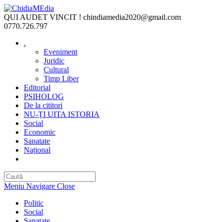
Skip
to
QUI AUDET VINCIT !
chindiamedia2020@gmail.com
content
0770.726.797
.
Eveniment
Juridic
Cultural
Timp Liber
Editorial
PSIHOLOG
De la cititori
NU-ȚI UITA ISTORIA
Social
Economic
Sanatate
Național
Toggle
website
search
Meniu Navigare
Close
Politic
Social
Sanatate