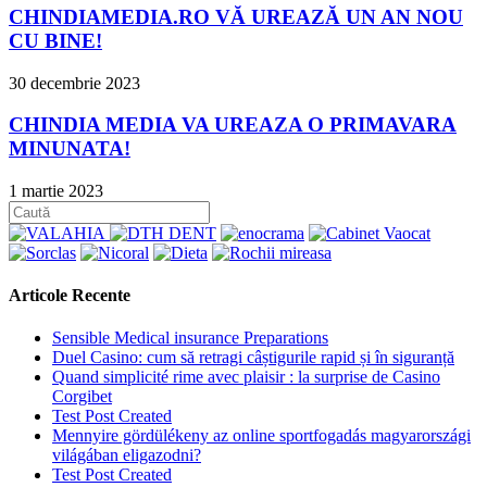
CHINDIAMEDIA.RO VĂ UREAZĂ UN AN NOU
CU BINE!
30 decembrie 2023
CHINDIA MEDIA VA UREAZA O PRIMAVARA
MINUNATA!
1 martie 2023
Articole Recente
Sensible Medical insurance Preparations
Duel Casino: cum să retragi câștigurile rapid și în siguranță
Quand simplicité rime avec plaisir : la surprise de Casino
Corgibet
Test Post Created
Mennyire gördülékeny az online sportfogadás magyarországi
világában eligazodni?
Test Post Created