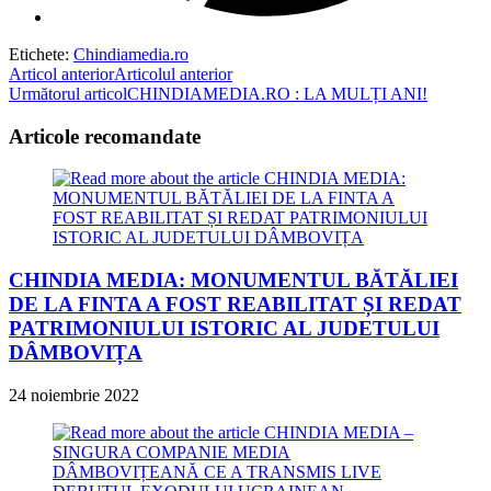
Etichete
:
Chindiamedia.ro
Read
Articol anterior
Articolul anterior
Următorul articol
CHINDIAMEDIA.RO : LA MULȚI ANI!
more
articles
Articole recomandate
CHINDIA MEDIA: MONUMENTUL BĂTĂLIEI
DE LA FINTA A FOST REABILITAT ȘI REDAT
PATRIMONIULUI ISTORIC AL JUDETULUI
DÂMBOVIȚA
24 noiembrie 2022