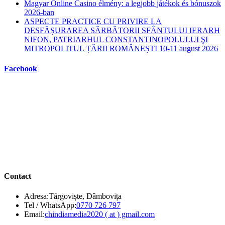
Magyar Online Casino élmény: a legjobb játékok és bónuszok
2026-ban
ASPECTE PRACTICE CU PRIVIRE LA
DESFĂȘURAREA SĂRBĂTORII SFÂNTULUI IERARH
NIFON, PATRIARHUL CONSTANTINOPOLULUI ŞI
MITROPOLITUL ȚĂRII ROMÂNEȘTI 10-11 august 2026
Facebook
Contact
Adresa:
Târgoviște, Dâmbovița
Opens
Tel / WhatsApp:
0770 726 797
in
Opens
Email:
chindiamedia2020 ( at ) gmail.com
your
in