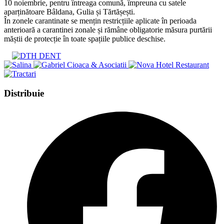
10 noiembrie, pentru întreaga comună, împreuna cu satele
aparținătoare Bâldana, Gulia și Tărtășești.
În zonele carantinate se mențin restricțiile aplicate în perioada
anterioară a carantinei zonale și rămâne obligatorie măsura purtării
măștii de protecție în toate spațiile publice deschise.
Share
Distribuie
this
Opens
content
in
a
new
window