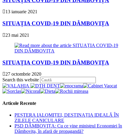
SITUAȚIA COVID-19 DIN DÂMBOVIȚA
13 ianuarie 2021
SITUAȚIA COVID-19 DIN DÂMBOVIȚA
23 mai 2021
SITUAȚIA COVID-19 DIN DÂMBOVIȚA
27 octombrie 2020
Press
Search this website
Escape
to
close
the
Articole Recente
search
panel.
PEȘTERA IALOMIȚEI, DESTINAȚIA IDEALĂ ÎN
ZILELE CANICULARE
PSD DÂMBOVIȚA: Cu ce vine ministrul Economiei în
Dâmbovița, în afară de propagandă?