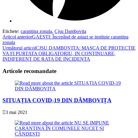
Etichete
:
carantina zonala
,
Cjsu Dambovita
Read
Articol anterior
GAESTI: Începând de astazi se instituie carantina
zonala
more
Următorul articol
CJSU DAMBOVITA: MASCA DE PROTECTIE
articles
VA FI PURTATA OBLIGATORIU, IN CONTINUARE,
INDIFERENT DE RATA DE INCIDENTA
Articole recomandate
SITUAȚIA COVID-19 DIN DÂMBOVIȚA
3 mai 2021