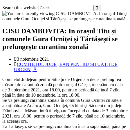
Search this website
CJSU DAMBOVITA: In orașul Titu și
comunele Gura Ocniței și Tărtășești se
prelungește carantina zonală
Post
3 noiembrie 2021
published:
Post
COMITETUL JUDEȚEAN PENTRU SITUAȚII DE
category:
URGENȚĂ
Comitetul Județean pentru Situații de Urgență a decis prelungirea
măsurii de carantină zonală pentru orașul Găești, începând cu data
de 3 noiembrie 2021, ora 18.00, pentru o perioadă de încă 7 zile,
până în data de 10 noiembrie, la ora 18.00.
Se va prelungi carantina zonală în comuna Gura Ocniței cu satele
aparținătoare Adânca, Gura Ocniței, Ochiuri și Săcueni din județul
Dâmbovița. Măsura intră în vigoare începând cu data de 3 noiembrie
2021, ora 18.00, pentru o perioadă de 7 zile, până pe 10 noiembrie,
la aceeași ora.
La Tărtășești, se va prelungi carantina cu încă o săptămână, până pe