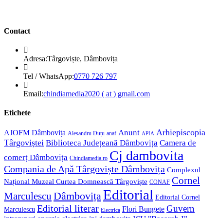
Contact
Adresa:
Târgoviște, Dâmbovița
Opens
Tel / WhatsApp:
0770 726 797
in
your
Opens
Email:
chindiamedia2020 ( at ) gmail.com
application
in
your
Etichete
application
Anunt
Arhiepiscopia
AJOFM Dâmbovița
Alesandru Duțu
anaf
APIA
Târgoviștei
Biblioteca Județeană Dâmbovița
Camera de
Cj dambovita
comerț Dâmbovița
Chindiamedia.ro
Compania de Apă Târgoviște Dâmbovița
Complexul
Cornel
Național Muzeal Curtea Domnească Târgoviște
CONAF
Editorial
Dâmbovița
Marculescu
Editorial Cornel
Editorial literar
Guvern
Flori Bungete
Marculescu
Electrica