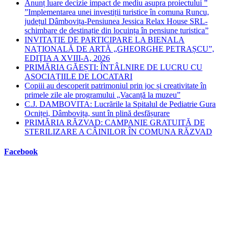
Anunț luare decizie impact de mediu asupra proiectului ”
”Implementarea unei investiții turistice în comuna Runcu,
județul Dâmbovița-Pensiunea Jessica Relax House SRL-
schimbare de destinație din locuința în pensiune turistica”
INVITAȚIE DE PARTICIPARE LA BIENALA
NAȚIONALĂ DE ARTĂ „GHEORGHE PETRAȘCU”,
EDIŢIA A XVIII-A, 2026
PRIMĂRIA GĂEȘTI: ÎNTÂLNIRE DE LUCRU CU
ASOCIAȚIILE DE LOCATARI
Copiii au descoperit patrimoniul prin joc și creativitate în
primele zile ale programului „Vacanță la muzeu”
C.J. DAMBOVITA: Lucrările la Spitalul de Pediatrie Gura
Ocniței, Dâmbovița, sunt în plină desfășurare
PRIMĂRIA RĂZVAD: CAMPANIE GRATUITĂ DE
STERILIZARE A CÂINILOR ÎN COMUNA RĂZVAD
Facebook