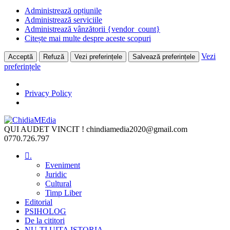
Administrează opțiunile
Administrează serviciile
Administrează vânzătorii {vendor_count}
Citește mai multe despre aceste scopuri
Vezi
Acceptă
Refuză
Vezi preferințele
Salvează preferințele
preferințele
Privacy Policy
Skip
to
QUI AUDET VINCIT !
chindiamedia2020@gmail.com
content
0770.726.797
.
Eveniment
Juridic
Cultural
Timp Liber
Editorial
PSIHOLOG
De la cititori
NU-ȚI UITA ISTORIA