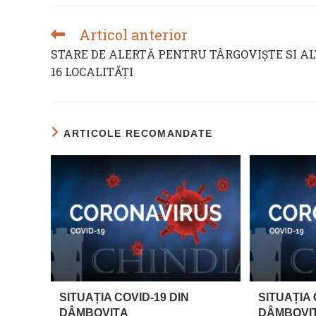
Articol anterior
READ
MORE
STARE DE ALERTĂ PENTRU TÂRGOVIȘTE SI AL
ARTICLES
16 LOCALITĂȚI
ARTICOLE RECOMANDATE
SITUAȚIA COVID-19 DIN
SITUAȚIA 
DÂMBOVIȚA
DÂMBOVI