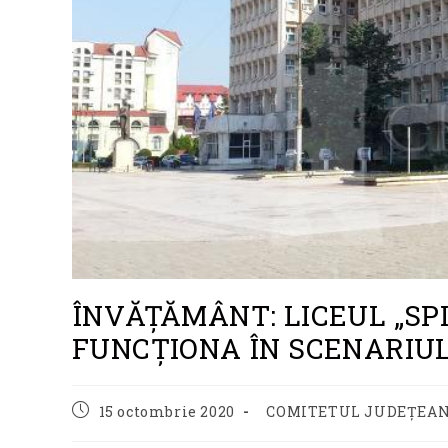
ÎNVĂȚĂMÂNT: LICEUL „SP
FUNCȚIONA ÎN SCENARIUL
Post
Post
15 octombrie 2020
COMITETUL JUDEȚEAN
published:
category: