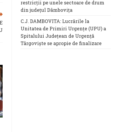
restricții pe unele sectoare de drum
din județul Dâmbovița
C.J. DAMBOVITA: Lucrările la
E
Unitatea de Primiri Urgențe (UPU) a
U
Spitalului Județean de Urgență
Târgoviște se apropie de finalizare