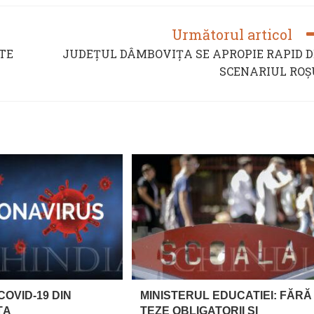
Următorul articol
TE
JUDEȚUL DÂMBOVIȚA SE APROPIE RAPID D
SCENARIUL ROȘ
COVID-19 DIN
MINISTERUL EDUCATIEI: FĂRĂ
ȚA
TEZE OBLIGATORII ȘI