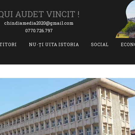
QUI AUDET VINCIT !
chindiamedia2020@gmail.com
0770.726.797
ITITORI
NU-ȚI UITA ISTORIA
SOCIAL
ECON