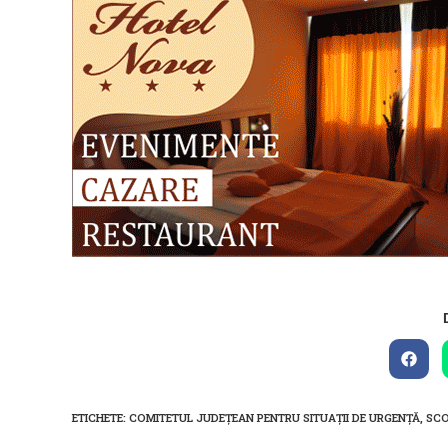
Open
in
a
new
ETICHETE
:
COMITETUL JUDEȚEAN PENTRU SITUAȚII DE URGENȚĂ
,
SCO
wind