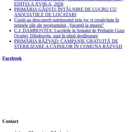
EDIŢIA A XVIII-A, 2026
PRIMĂRIA GĂEȘTI: ÎNTÂLNIRE DE LUCRU CU
ASOCIAȚIILE DE LOCATARI
Copiii au descoperit patrimoniul prin joc și creativitate în
primele zile ale programului „Vacanță la muzeu”
C.J. DAMBOVITA: Lucrările la Spitalul de Pediatrie Gura
Ocniței, Dâmbovița, sunt în plină desfășurare
PRIMĂRIA RĂZVAD: CAMPANIE GRATUITĂ DE
STERILIZARE A CÂINILOR ÎN COMUNA RĂZVAD
Facebook
Contact