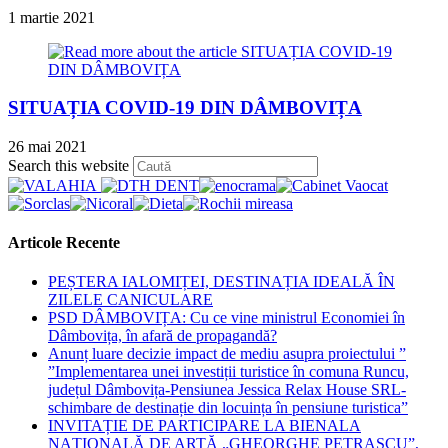
1 martie 2021
SITUAȚIA COVID-19 DIN DÂMBOVIȚA
26 mai 2021
Press
Search this website
Escape
to
close
the
Articole Recente
search
panel.
PEȘTERA IALOMIȚEI, DESTINAȚIA IDEALĂ ÎN
ZILELE CANICULARE
PSD DÂMBOVIȚA: Cu ce vine ministrul Economiei în
Dâmbovița, în afară de propagandă?
Anunț luare decizie impact de mediu asupra proiectului ”
”Implementarea unei investiții turistice în comuna Runcu,
județul Dâmbovița-Pensiunea Jessica Relax House SRL-
schimbare de destinație din locuința în pensiune turistica”
INVITAȚIE DE PARTICIPARE LA BIENALA
NAȚIONALĂ DE ARTĂ „GHEORGHE PETRAȘCU”,