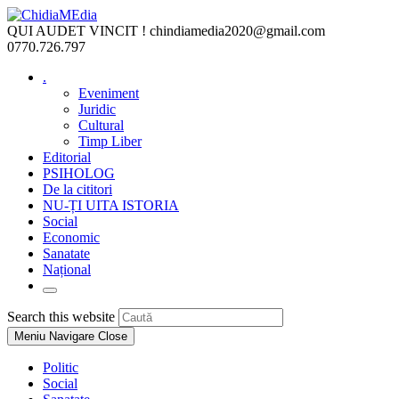
Skip
to
QUI AUDET VINCIT !
chindiamedia2020@gmail.com
content
0770.726.797
.
Eveniment
Juridic
Cultural
Timp Liber
Editorial
PSIHOLOG
De la cititori
NU-ȚI UITA ISTORIA
Social
Economic
Sanatate
Național
Toggle
website
Press
Search this website
search
Escape
Meniu Navigare
Close
to
close
Politic
the
Social
search