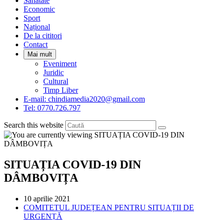
Sanatate
panel.
Economic
Sport
Național
De la cititori
Contact
Mai mult
Eveniment
Juridic
Cultural
Timp Liber
E-mail: chindiamedia2020@gmail.com
Tel: 0770.726.797
Search this website
SITUAȚIA COVID-19 DIN
DÂMBOVIȚA
Post
10 aprilie 2021
published:
Post
COMITETUL JUDEȚEAN PENTRU SITUAȚII DE
category:
URGENȚĂ