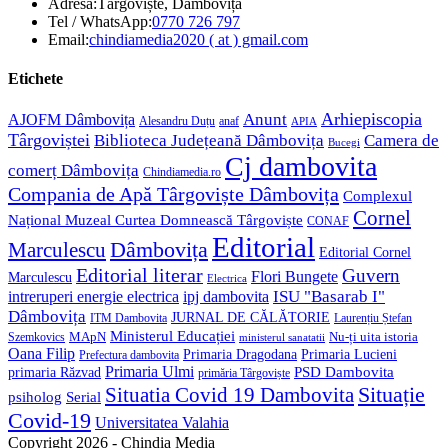
Adresa:
Târgoviște, Dâmbovița
Opens
Tel / WhatsApp:
0770 726 797
in
Opens
Email:
chindiamedia2020 ( at ) gmail.com
your
in
application
your
Etichete
application
Anunt
Arhiepiscopia
AJOFM Dâmbovița
Alesandru Duțu
anaf
APIA
Târgoviștei
Biblioteca Județeană Dâmbovița
Camera de
Bucegi
Cj dambovita
comerț Dâmbovița
Chindiamedia.ro
Compania de Apă Târgoviște Dâmbovița
Complexul
Cornel
Național Muzeal Curtea Domnească Târgoviște
CONAF
Editorial
Dâmbovița
Marculescu
Editorial Cornel
Editorial literar
Guvern
Flori Bungete
Marculescu
Electrica
ISU "Basarab I"
intreruperi energie electrica
ipj dambovita
Dâmbovița
JURNAL DE CĂLĂTORIE
Laurențiu Ștefan
ITM Dambovita
Ministerul Educației
MApN
Szemkovics
Nu-ți uita istoria
ministerul sanatatii
Oana Filip
Primaria Lucieni
Primaria Dragodana
Prefectura dambovita
Primaria Ulmi
primaria Răzvad
PSD Dambovita
primăria Târgoviște
Situație
Situatia Covid 19 Dambovita
psiholog
Serial
Covid-19
Universitatea Valahia
Copyright 2026 - Chindia Media