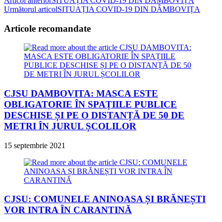
Read
Articol anterior
SITUAȚIA COVID-19 DIN DÂMBOVIȚA
Următorul articol
SITUAȚIA COVID-19 DIN DÂMBOVIȚA
more
articles
Articole recomandate
CJSU DAMBOVITA: MASCA ESTE
OBLIGATORIE ÎN SPAȚIILE PUBLICE
DESCHISE ȘI PE O DISTANȚĂ DE 50 DE
METRI ÎN JURUL ȘCOLILOR
15 septembrie 2021
CJSU: COMUNELE ANINOASA ȘI BRĂNEȘTI
VOR INTRA ÎN CARANTINĂ