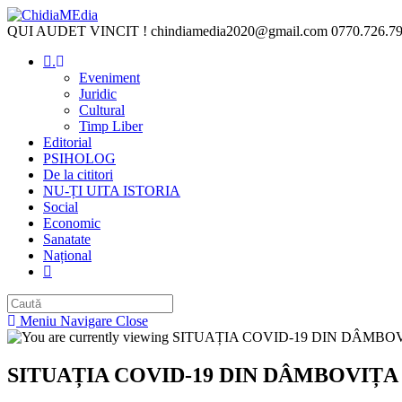
Skip
to
QUI AUDET VINCIT !
chindiamedia2020@gmail.com
0770.726.7
content
.
Eveniment
Juridic
Cultural
Timp Liber
Editorial
PSIHOLOG
De la cititori
NU-ȚI UITA ISTORIA
Social
Economic
Sanatate
Național
Toggle
website
search
Meniu Navigare
Close
SITUAȚIA COVID-19 DIN DÂMBOVIȚA