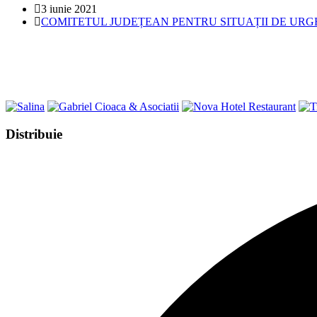
Post
3 iunie 2021
published:
Post
COMITETUL JUDEȚEAN PENTRU SITUAȚII DE UR
category:
Share
Distribuie
this
Opens
content
in
a
new
window