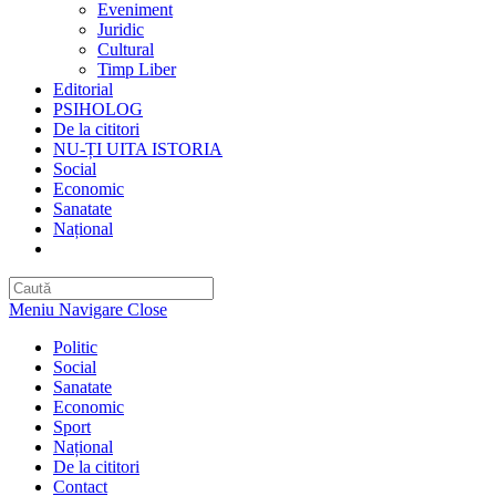
Eveniment
Juridic
Cultural
Timp Liber
Editorial
PSIHOLOG
De la cititori
NU-ȚI UITA ISTORIA
Social
Economic
Sanatate
Național
Toggle
website
search
Meniu Navigare
Close
Politic
Social
Sanatate
Economic
Sport
Național
De la cititori
Contact