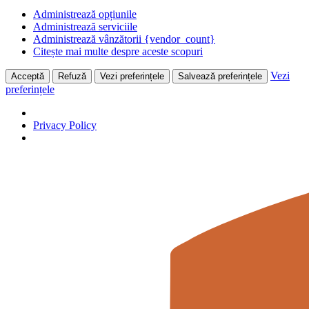
Administrează opțiunile
Administrează serviciile
Administrează vânzătorii {vendor_count}
Citește mai multe despre aceste scopuri
Vezi
Acceptă
Refuză
Vezi preferințele
Salvează preferințele
preferințele
Privacy Policy
Skip
to
content