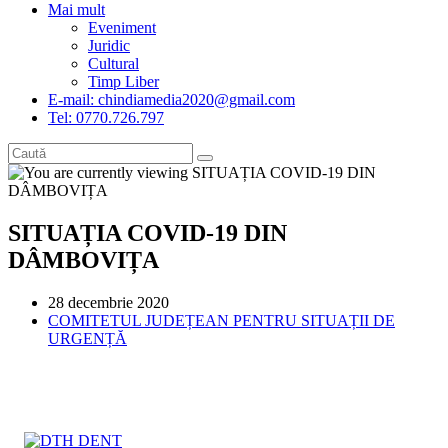
Mai mult
Eveniment
Juridic
Cultural
Timp Liber
E-mail: chindiamedia2020@gmail.com
Tel: 0770.726.797
SITUAȚIA COVID-19 DIN
DÂMBOVIȚA
Post
28 decembrie 2020
published:
Post
COMITETUL JUDEȚEAN PENTRU SITUAȚII DE
category:
URGENȚĂ