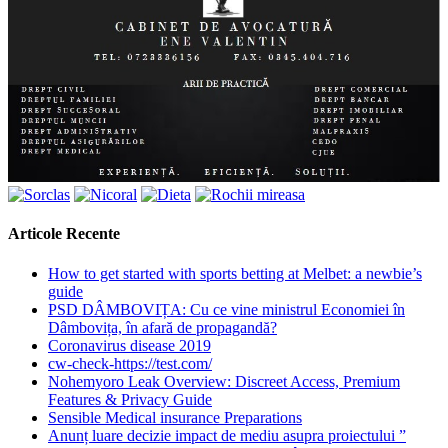
Articole Recente
How to get started with sports betting at Melbet: a newbie’s
guide
PSD DÂMBOVIȚA: Cu ce vine ministrul Economiei în
Dâmbovița, în afară de propagandă?
Coronavirus disease 2019
cw-check-https://test.com/
Nohemyoro Leak Overview: Discreet Access, Premium
Features & Privacy Guide
Sensible Medical insurance Preparations
Anunț luare decizie impact de mediu asupra proiectului ”