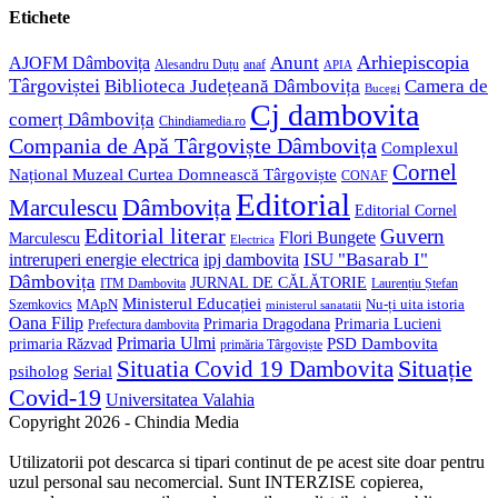
application
your
Etichete
application
Anunt
Arhiepiscopia
AJOFM Dâmbovița
Alesandru Duțu
anaf
APIA
Târgoviștei
Biblioteca Județeană Dâmbovița
Camera de
Bucegi
Cj dambovita
comerț Dâmbovița
Chindiamedia.ro
Compania de Apă Târgoviște Dâmbovița
Complexul
Cornel
Național Muzeal Curtea Domnească Târgoviște
CONAF
Editorial
Dâmbovița
Marculescu
Editorial Cornel
Editorial literar
Guvern
Flori Bungete
Marculescu
Electrica
ISU "Basarab I"
intreruperi energie electrica
ipj dambovita
Dâmbovița
JURNAL DE CĂLĂTORIE
Laurențiu Ștefan
ITM Dambovita
Ministerul Educației
MApN
Szemkovics
Nu-ți uita istoria
ministerul sanatatii
Oana Filip
Primaria Lucieni
Primaria Dragodana
Prefectura dambovita
Primaria Ulmi
primaria Răzvad
PSD Dambovita
primăria Târgoviște
Situație
Situatia Covid 19 Dambovita
psiholog
Serial
Covid-19
Universitatea Valahia
Copyright 2026 - Chindia Media
Utilizatorii pot descarca si tipari continut de pe acest site doar pentru
uzul personal sau necomercial. Sunt INTERZISE copierea,