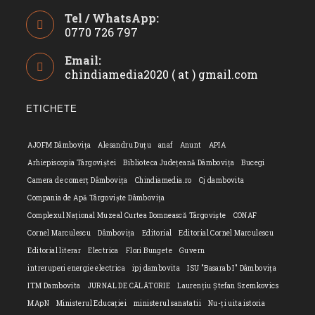
Tel / WhatsApp:
0770 726 797
Opens
Email:
in
chindiamedia2020 ( at ) gmail.com
Opens
your
in
application
your
ETICHETE
applicatio
AJOFM Dâmbovița
Alesandru Duțu
anaf
Anunt
APIA
Arhiepiscopia Târgoviștei
Biblioteca Județeană Dâmbovița
Bucegi
Camera de comerț Dâmbovița
Chindiamedia.ro
Cj dambovita
Compania de Apă Târgoviște Dâmbovița
Complexul Național Muzeal Curtea Domnească Târgoviște
CONAF
Cornel Marculescu
Dâmbovița
Editorial
Editorial Cornel Marculescu
Editorial literar
Electrica
Flori Bungete
Guvern
intreruperi energie electrica
ipj dambovita
ISU "Basarab I" Dâmbovița
ITM Dambovita
JURNAL DE CĂLĂTORIE
Laurențiu Ștefan Szemkovics
MApN
Ministerul Educației
ministerul sanatatii
Nu-ți uita istoria