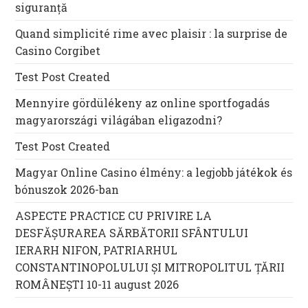
siguranță
Quand simplicité rime avec plaisir : la surprise de
Casino Corgibet
Test Post Created
Mennyire gördülékeny az online sportfogadás
magyarországi világában eligazodni?
Test Post Created
Magyar Online Casino élmény: a legjobb játékok és
bónuszok 2026-ban
ASPECTE PRACTICE CU PRIVIRE LA
DESFĂȘURAREA SĂRBĂTORII SFÂNTULUI
IERARH NIFON, PATRIARHUL
CONSTANTINOPOLULUI ŞI MITROPOLITUL ȚĂRII
ROMÂNEȘTI 10-11 august 2026