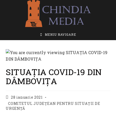
Skip
to
content
MENIU NAVIGARE
SITUAȚIA COVID-19 DIN
DÂMBOVIȚA
Post
28 ianuarie 2021
published:
Post
COMITETUL JUDEȚEAN PENTRU SITUAȚII DE
category:
URGENȚĂ