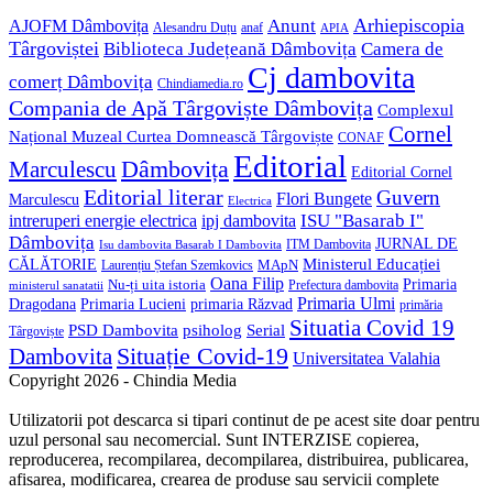
Anunt
Arhiepiscopia
AJOFM Dâmbovița
Alesandru Duțu
anaf
APIA
Târgoviștei
Biblioteca Județeană Dâmbovița
Camera de
Cj dambovita
comerț Dâmbovița
Chindiamedia.ro
Compania de Apă Târgoviște Dâmbovița
Complexul
Cornel
Național Muzeal Curtea Domnească Târgoviște
CONAF
Editorial
Dâmbovița
Marculescu
Editorial Cornel
Editorial literar
Guvern
Flori Bungete
Marculescu
Electrica
ISU "Basarab I"
intreruperi energie electrica
ipj dambovita
Dâmbovița
JURNAL DE
ITM Dambovita
Isu dambovita Basarab I Dambovita
Ministerul Educației
CĂLĂTORIE
MApN
Laurențiu Ștefan Szemkovics
Oana Filip
Primaria
Nu-ți uita istoria
ministerul sanatatii
Prefectura dambovita
Primaria Ulmi
Primaria Lucieni
primaria Răzvad
Dragodana
primăria
Situatia Covid 19
psiholog
PSD Dambovita
Serial
Târgoviște
Situație Covid-19
Dambovita
Universitatea Valahia
Copyright 2026 - Chindia Media
Utilizatorii pot descarca si tipari continut de pe acest site doar pentru
uzul personal sau necomercial. Sunt INTERZISE copierea,
reproducerea, recompilarea, decompilarea, distribuirea, publicarea,
afisarea, modificarea, crearea de produse sau servicii complete