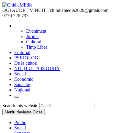
Skip
to
QUI AUDET VINCIT !
chindiamedia2020@gmail.com
content
0770.726.797
.
Eveniment
Juridic
Cultural
Timp Liber
Editorial
PSIHOLOG
De la cititori
NU-ȚI UITA ISTORIA
Social
Economic
Sanatate
Național
Toggle
website
Press
Search this website
search
Escape
Meniu Navigare
Close
to
close
Politic
the
Social
search