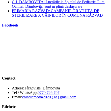
C.J. DAMBOVITA: Lucrările la Spitalul de Pediatrie Gura
Ocniței, Dâmbovița, sunt în plină desfășurare
PRIMĂRIA RĂZVAD: CAMPANIE GRATUITĂ DE
STERILIZARE A CÂINILOR ÎN COMUNA RĂZVAD
Facebook
Contact
Adresa:
Târgoviște, Dâmbovița
Opens
Tel / WhatsApp:
0770 726 797
in
Opens
Email:
chindiamedia2020 ( at ) gmail.com
your
in
application
your
Etichete
application