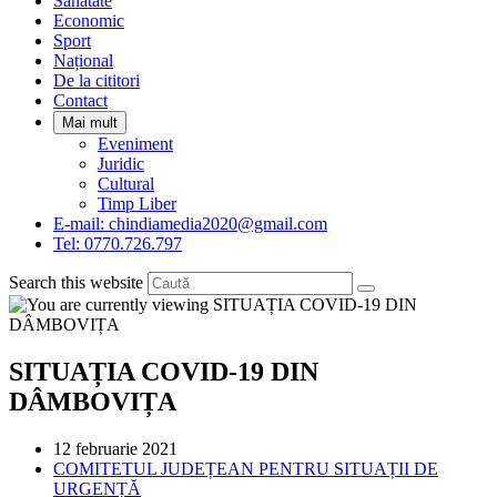
Sanatate
panel.
Economic
Sport
Național
De la cititori
Contact
Mai mult
Eveniment
Juridic
Cultural
Timp Liber
E-mail: chindiamedia2020@gmail.com
Tel: 0770.726.797
Search this website
SITUAȚIA COVID-19 DIN
DÂMBOVIȚA
Post
12 februarie 2021
published:
Post
COMITETUL JUDEȚEAN PENTRU SITUAȚII DE
category:
URGENȚĂ