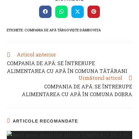
THIS
CONTENT
Opens
Opens
Opens
Opens
in
in
in
in
a
a
a
a
new
new
new
new
ETICHETE
:
COMPANIA DE APĂ TÂRGOVIȘTE DÂMBOVIȚA
window
window
window
window
Articol anterior
READ
MORE
COMPANIA DE APĂ: SE ÎNTRERUPE
ARTICLES
ALIMENTAREA CU APĂ ÎN COMUNA TĂTĂRANI
Următorul articol
COMPANIA DE APĂ: SE ÎNTRERUPE
ALIMENTAREA CU APĂ ÎN COMUNA DOBRA
ARTICOLE RECOMANDATE