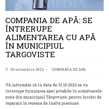
COMPANIA DE APĂ: SE
ÎNTRERUPE
ALIMENTAREA CU APĂ
ÎN MUNICIPIUL
TARGOVISTE
Post
Post
30 octombrie 2022
COMPANIA DE APA
published:
category:
Vă informăm că în data de 31.10.2022 se va
întrerupe furnizarea apei potabile în următoarele
zone din municipiul Târgoviște, pentru lucrări de
reparații la rețeaua de înalta presiune: