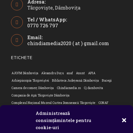
Adresa:
Târgoviște, Dâmbovița
Tel / WhatsApp:
0770 726 797
Opens
Email:
in
chindiamedia2020 ( at ) gmail.com
Opens
your
in
application
your
ETICHETE
applicatio
AJOFM Dâmbovița
Alesandru Duțu
anaf
Anunt
APIA
Arhiepiscopia Târgoviștei
Biblioteca Județeană Dâmbovița
Bucegi
Camera de comerț Dâmbovița
Chindiamedia.ro
Cj dambovita
Compania de Apă Târgoviște Dâmbovița
Complexul Național Muzeal Curtea Domnească Târgoviște
CONAF
Cornel Marculescu
Dâmbovița
Editorial
Editorial Cornel Marculescu
Administrează
Editorial literar
Electrica
Flori Bungete
Guvern
consimțămintele pentru
intreruperi energie electrica
ipj dambovita
ISU "Basarab I" Dâmbovița
cookie-uri
ITM Dambovita
JURNAL DE CĂLĂTORIE
Laurențiu Ștefan Szemkovics