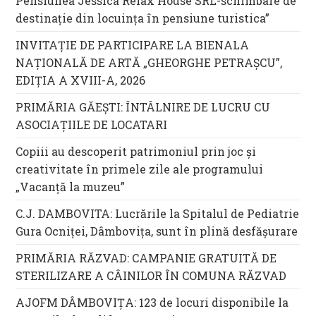
Pensiunea Jessica Relax House SRL-schimbare de
destinație din locuința în pensiune turistica”
INVITAȚIE DE PARTICIPARE LA BIENALA
NAȚIONALĂ DE ARTĂ „GHEORGHE PETRAȘCU”,
EDIŢIA A XVIII-A, 2026
PRIMĂRIA GĂEȘTI: ÎNTÂLNIRE DE LUCRU CU
ASOCIAȚIILE DE LOCATARI
Copiii au descoperit patrimoniul prin joc și
creativitate în primele zile ale programului
„Vacanță la muzeu”
C.J. DAMBOVITA: Lucrările la Spitalul de Pediatrie
Gura Ocniței, Dâmbovița, sunt în plină desfășurare
PRIMĂRIA RĂZVAD: CAMPANIE GRATUITĂ DE
STERILIZARE A CÂINILOR ÎN COMUNA RĂZVAD
AJOFM DÂMBOVIȚA: 123 de locuri disponibile la