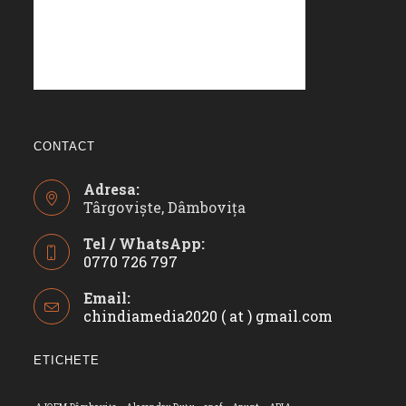
CONTACT
Adresa:
Târgoviște, Dâmbovița
Tel / WhatsApp:
0770 726 797
Opens
Email:
in
chindiamedia2020 ( at ) gmail.com
Opens
your
in
application
your
ETICHETE
applicatio