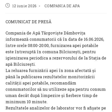
Post
Post
12 iunie 2026
COMPANIA DE APA
published:
category:
COMUNICAT DE PRESĂ
Compania de Apă Târgoviște Dâmbovița
informează consumatorii că în data de 16.06.2026,
între orele 08:00-20:00, furnizarea apei potabile
este întreruptă în comuna Bilciurești, pentru
igienizarea periodica a rezervorului de la Stația de
apă Bilciurești.
La reluarea furnizării apei în zona afectată și
până la publicarea rezultatelor monitorizării
calității apei potabile, recomandăm
consumatorilor să nu utilizeze apa pentru consum
uman decât după limpezire și fierbere timp de
minimum 10 minute.
Rezultatele analizelor de laborator vor fi afișate pe