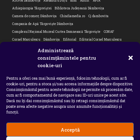
AJOFM Dâmbovița
Alesandru Duțu
anaf
Anunt
APIA
Arhiepiscopia Târgoviștei
Biblioteca Județeană Dâmbovița
Camera de comerț Dâmbovița
Chindiamedia.ro
Cj dambovita
Compania de Apă Târgoviște Dâmbovița
Complexul Național Muzeal Curtea Domnească Târgoviște
CONAF
Cornel Marculescu
Dâmbovița
Editorial
Editorial Cornel Marculescu
Editorial literar
Electrica
Flori Bungete
Guvern
Administrează
intreruperi energie electrica
ipj dambovita
ISU "Basarab I" Dâmbovița
consimțămintele pentru
Isu dambovita Basarab I Dambovita
ITM Dambovita
cookie-uri
JURNAL DE CĂLĂTORIE
Laurențiu Ștefan Szemkovics
MApN
Pentru a oferi cea mai bună experiență, folosim tehnologii, cum ar fi
Ministerul Educației
ministerul sanatatii
Nu-ți uita istoria
Oana Filip
cookie-uri, pentru a stoca și/sau accesa informațiile despre dispozitive.
Prefectura dambovita
Primaria Dragodana
Primaria Lucieni
Consimțământul pentru aceste tehnologii ne permite să procesăm date,
primaria Răzvad
Primaria Ulmi
primăria Târgoviște
PSD Dambovita
cum ar fi comportamentul de navigare sau ID-uri unice pe acest site.
Dacă nu îți dai consimțământul sau îți retragi consimțământul dat
psiholog
Serial
Situatia Covid 19 Dambovita
Situație Covid-19
poate avea afecte negative asupra unor anumite funcționalități și
Universitatea Valahia
funcții.
Acceptă
Copyright 2026 - Chindia Media