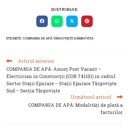
SHARE
DISTRIBUIE
THIS
CONTENT
Opens
Opens
Opens
Opens
in
in
in
in
a
a
a
a
new
new
new
new
ETICHETE
:
COMPANIA DE APĂ TÂRGOVIȘTE DÂMBOVIȚA
window
window
window
window
Articol anterior
READ
MORE
COMPANIA DE APĂ: Anunț Post Vacant –
ARTICLES
Electrician in Construcții (COR 741101) in cadrul
Sector Stații Epurare – Stații Epurare Târgoviște
Sud – Secția Târgoviște
Următorul articol
COMPANIA DE APĂ: Modalități de plată a
facturilor