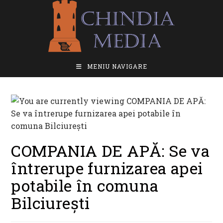
Skip
to
content
MENIU NAVIGARE
COMPANIA DE APĂ: Se va
întrerupe furnizarea apei
potabile în comuna
Bilciurești