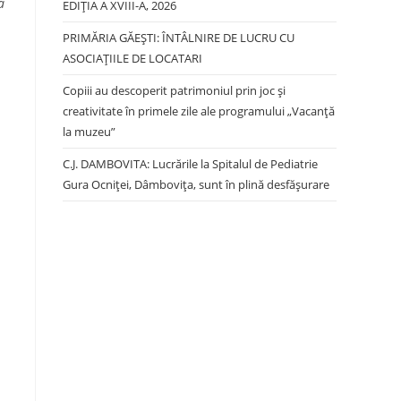
a
EDIŢIA A XVIII-A, 2026
PRIMĂRIA GĂEȘTI: ÎNTÂLNIRE DE LUCRU CU
ASOCIAȚIILE DE LOCATARI
Copiii au descoperit patrimoniul prin joc și
creativitate în primele zile ale programului „Vacanță
la muzeu”
C.J. DAMBOVITA: Lucrările la Spitalul de Pediatrie
Gura Ocniței, Dâmbovița, sunt în plină desfășurare