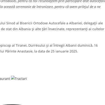
i Ortodoxiei, pentru că noi recunoaștem prin participare atât autocefali
m la această ceremonie de întronizare, pentru că avem prilejul de a ne
i Sinod al Bisericii Ortodoxe Autocefale a Albaniei, delegații ale
 de stat din Albania și alte țări învecinate, reprezentanți ai cultelor
piscop al Tiranei, Durrësului și al Întregii Albanii duminică, 16
lui Părinte Anastasie, la data de 25 ianuarie 2025.