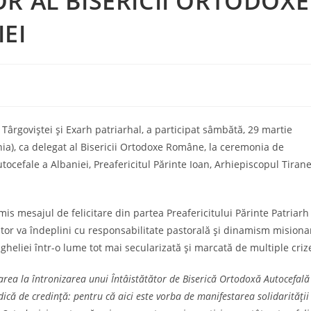
R AL BISERICII ORTODOXE
EI
 Târgoviștei și Exarh patriarhal, a participat sâmbătă, 29 martie
ia), ca delegat al Bisericii Ortodoxe Române, la ceremonia de
utocefale a Albaniei, Preafericitul Părinte Ioan, Arhiepiscopul Tirane
smis mesajul de felicitare din partea Preafericitului Părinte Patriarh
ător va îndeplini cu responsabilitate pastorală și dinamism misiona
gheliei într-o lume tot mai secularizată și marcată de multiple criz
area la întronizarea unui Întâistătător de Biserică Ortodoxă Autocefală
dică de credință: pentru că aici este vorba de manifestarea solidarității