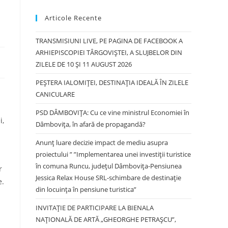
Articole Recente
TRANSMISIUNI LIVE, PE PAGINA DE FACEBOOK A
ARHIEPISCOPIEI TÂRGOVIȘTEI, A SLUJBELOR DIN
ZILELE DE 10 ȘI 11 AUGUST 2026
PEȘTERA IALOMIȚEI, DESTINAȚIA IDEALĂ ÎN ZILELE
CANICULARE
PSD DÂMBOVIȚA: Cu ce vine ministrul Economiei în
i,
Dâmbovița, în afară de propagandă?
Anunț luare decizie impact de mediu asupra
proiectului ” ”Implementarea unei investiții turistice
în comuna Runcu, județul Dâmbovița-Pensiunea
r
Jessica Relax House SRL-schimbare de destinație
e.
din locuința în pensiune turistica”
INVITAȚIE DE PARTICIPARE LA BIENALA
NAȚIONALĂ DE ARTĂ „GHEORGHE PETRAȘCU”,