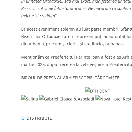
în unitatea Ortodoxiei, sau mai exact, manifestarea unități
Bisericii, cât și pe Întâistătătorul ei. Ne bucurăm că sunte
mărturisi credința
”.
La acest eveniment solemn au luat parte membrii Sfântulu
Bisericilor Ortodoxe surori, reprezentanți ai autorităților
din Albania, precum și clerici și credincioși albanezi.
Menționăm că Preafericitul Părinte Ioan a fost ales Arhie
martie 2025, după trecerea la cele veșnice a Preafericitu
BIROUL DE PRESĂ AL ARHIEPISCOPIEI TÂRGOVIȘTEI
SHARE
DISTRIBUIE
THIS
CONTENT
Opens