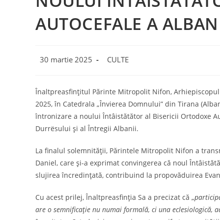
NOULUI ÎNTÂISTĂTĂTO
AUTOCEFALE A ALBANI
Post
Post
30 martie 2025
CULTE
published:
category:
Înaltpreasfințitul Părinte Mitropolit Nifon, Arhiepiscopul
2025, în Catedrala „Învierea Domnului” din Tirana (Alban
întronizare a noului Întâistătător al Bisericii Ortodoxe A
Durrësului și al Întregii Albanii.
La finalul solemnității, Părintele Mitropolit Nifon a tran
Daniel, care și-a exprimat convingerea că noul Întâistăt
slujirea încredințată, contribuind la propovăduirea Evan
Cu acest prilej, Înaltpreasfinția Sa a precizat că „
particip
are o semnificație nu numai formală, ci una eclesiologică, a