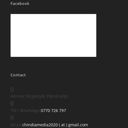
Facebook
Contact
Adresa:
Târgoviște, Dâmbovița
Opens
Tel / WhatsApp:
0770 726 797
in
your
Opens
Email:
chindiamedia2020 ( at ) gmail.com