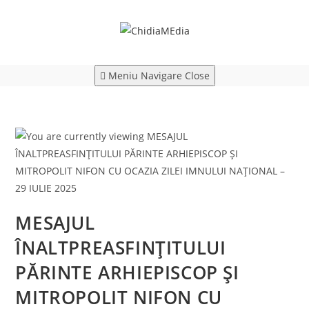
Skip
to
content
Meniu Navigare
Close
MESAJUL
ÎNALTPREASFINȚITULUI
PĂRINTE ARHIEPISCOP ȘI
MITROPOLIT NIFON CU