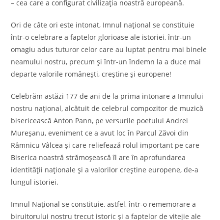
– cea care a configurat civilizația noastră europeană.
Ori de câte ori este intonat, Imnul național se constituie
într-o celebrare a faptelor glorioase ale istoriei, într-un
omagiu adus tuturor celor care au luptat pentru mai binele
neamului nostru, precum și într-un îndemn la a duce mai
departe valorile românești, creștine și europene!
Celebrăm astăzi 177 de ani de la prima intonare a Imnului
nostru național, alcătuit de celebrul compozitor de muzică
bisericească Anton Pann, pe versurile poetului Andrei
Mureșanu, eveniment ce a avut loc în Parcul Zăvoi din
Râmnicu Vâlcea și care reliefează rolul important pe care
Biserica noastră strămoșească îl are în aprofundarea
identității naționale și a valorilor creștine europene, de-a
lungul istoriei.
Imnul Național se constituie, astfel, într-o rememorare a
biruitorului nostru trecut istoric și a faptelor de vitejie ale