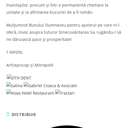
înaintașilor, precum și într-o permanentă chemare la
unitate și la afirmarea bucuriei de a fi român.
Mulțumind Bunului Dumnezeu pentru ajutorul pe care ni-l
oferă, invoc asupra tuturor binecuvântarea Sa, rugându-l să
ne dăruiască pace și prosperitate!
† NIFON,
Arhiepiscop și Mitropolit
SHARE
DISTRIBUIE
THIS
CONTENT
Opens