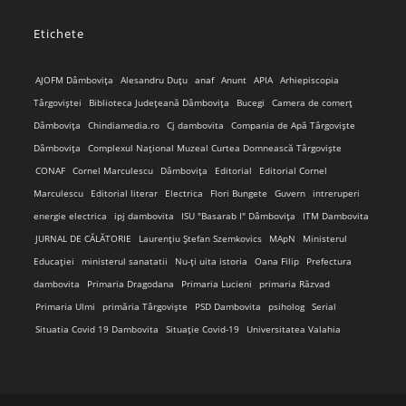
application
in
Etichete
your
application
AJOFM Dâmbovița
Alesandru Duțu
anaf
Anunt
APIA
Arhiepiscopia
Târgoviștei
Biblioteca Județeană Dâmbovița
Bucegi
Camera de comerț
Dâmbovița
Chindiamedia.ro
Cj dambovita
Compania de Apă Târgoviște
Dâmbovița
Complexul Național Muzeal Curtea Domnească Târgoviște
CONAF
Cornel Marculescu
Dâmbovița
Editorial
Editorial Cornel
Marculescu
Editorial literar
Electrica
Flori Bungete
Guvern
intreruperi
energie electrica
ipj dambovita
ISU "Basarab I" Dâmbovița
ITM Dambovita
JURNAL DE CĂLĂTORIE
Laurențiu Ștefan Szemkovics
MApN
Ministerul
Educației
ministerul sanatatii
Nu-ți uita istoria
Oana Filip
Prefectura
dambovita
Primaria Dragodana
Primaria Lucieni
primaria Răzvad
Primaria Ulmi
primăria Târgoviște
PSD Dambovita
psiholog
Serial
Situatia Covid 19 Dambovita
Situație Covid-19
Universitatea Valahia