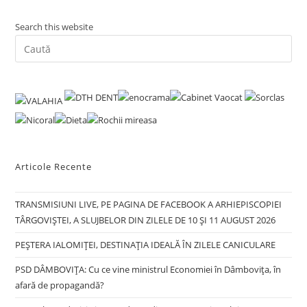
Search this website
Pre
Es
to
clo
the
sea
pan
Articole Recente
TRANSMISIUNI LIVE, PE PAGINA DE FACEBOOK A ARHIEPISCOPIEI
TÂRGOVIȘTEI, A SLUJBELOR DIN ZILELE DE 10 ȘI 11 AUGUST 2026
PEȘTERA IALOMIȚEI, DESTINAȚIA IDEALĂ ÎN ZILELE CANICULARE
PSD DÂMBOVIȚA: Cu ce vine ministrul Economiei în Dâmbovița, în
afară de propagandă?