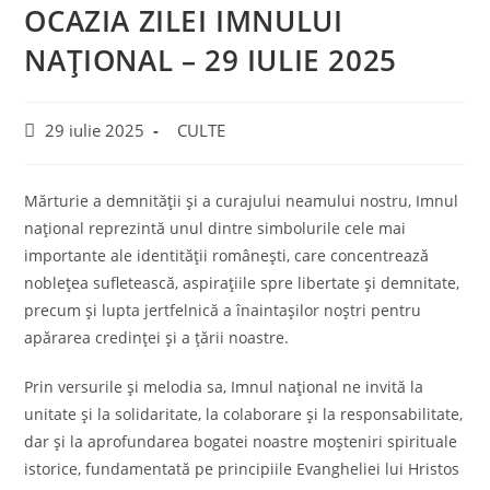
OCAZIA ZILEI IMNULUI
NAȚIONAL – 29 IULIE 2025
Post
Post
29 iulie 2025
CULTE
published:
category:
Mărturie a demnității și a curajului neamului nostru, Imnul
național reprezintă unul dintre simbolurile cele mai
importante ale identității românești, care concentrează
noblețea sufletească, aspirațiile spre libertate și demnitate,
precum și lupta jertfelnică a înaintașilor noștri pentru
apărarea credinței și a țării noastre.
Prin versurile și melodia sa, Imnul național ne invită la
unitate și la solidaritate, la colaborare și la responsabilitate,
dar și la aprofundarea bogatei noastre moșteniri spirituale
istorice, fundamentată pe principiile Evangheliei lui Hristos