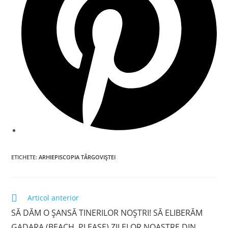
ETICHETE
:
ARHIEPISCOPIA TÂRGOVIȘTEI
Read
Articol anterior
more
SĂ DĂM O ȘANSĂ TINERILOR NOȘTRI! SĂ ELIBERĂM
articles
GADARA (BEACH, PLEASE) ZILELOR NOASTRE DIN