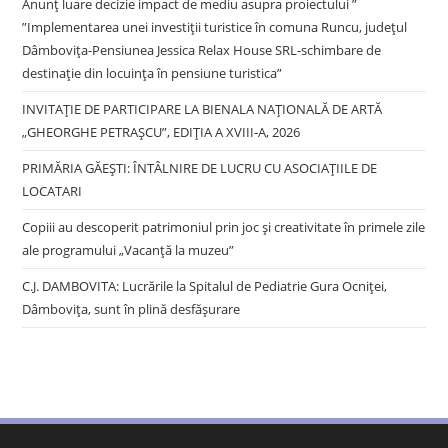
Anunț luare decizie impact de mediu asupra proiectului ”
”Implementarea unei investiții turistice în comuna Runcu, județul
Dâmbovița-Pensiunea Jessica Relax House SRL-schimbare de
destinație din locuința în pensiune turistica”
INVITAȚIE DE PARTICIPARE LA BIENALA NAȚIONALĂ DE ARTĂ
„GHEORGHE PETRAȘCU”, EDIŢIA A XVIII-A, 2026
PRIMĂRIA GĂEȘTI: ÎNTÂLNIRE DE LUCRU CU ASOCIAȚIILE DE
LOCATARI
Copiii au descoperit patrimoniul prin joc și creativitate în primele zile
ale programului „Vacanță la muzeu”
C.J. DAMBOVITA: Lucrările la Spitalul de Pediatrie Gura Ocniței,
Dâmbovița, sunt în plină desfășurare