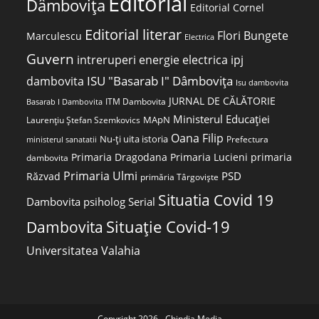
Editorial
Dâmbovița
Editorial Cornel
Editorial literar
Flori Bungete
Marculescu
Electrica
Guvern
intreruperi energie electrica
ipj
ISU "Basarab I" Dâmbovița
dambovita
Isu dambovita
JURNAL DE CĂLĂTORIE
ITM Dambovita
Basarab I Dambovita
Ministerul Educației
MApN
Laurențiu Ștefan Szemkovics
Oana Filip
Nu-ți uita istoria
ministerul sanatatii
Prefectura
Primaria Dragodana
Primaria Lucieni
primaria
dambovita
Primaria Ulmi
PSD
Răzvad
primăria Târgoviște
Situatia Covid 19
Dambovita
psiholog
Serial
Dambovita
Situație Covid-19
Universitatea Valahia
Copyright 2026 - Chindia Media