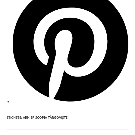
a
new
window
ETICHETE
:
ARHIEPISCOPIA TÂRGOVIȘTEI