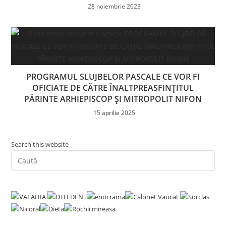
28 noiembrie 2023
PROGRAMUL SLUJBELOR PASCALE CE VOR FI
OFICIATE DE CĂTRE ÎNALTPREASFINŢITUL
PĂRINTE ARHIEPISCOP ȘI MITROPOLIT NIFON
15 aprilie 2025
Search this website
Pre
Es
to
clo
the
sea