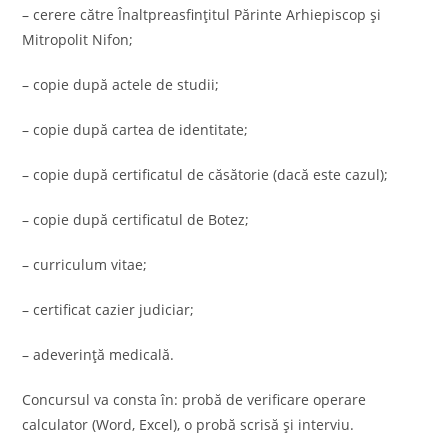
– cerere către Înaltpreasfințitul Părinte Arhiepiscop și
Mitropolit Nifon;
– copie după actele de studii;
– copie după cartea de identitate;
– copie după certificatul de căsătorie (dacă este cazul);
– copie după certificatul de Botez;
– curriculum vitae;
– certificat cazier judiciar;
– adeverință medicală.
Concursul va consta în: probă de verificare operare
calculator (Word, Excel), o probă scrisă și interviu.