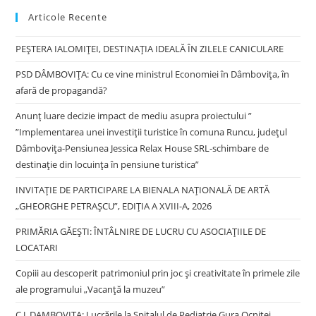
pan
Articole Recente
PEȘTERA IALOMIȚEI, DESTINAȚIA IDEALĂ ÎN ZILELE CANICULARE
PSD DÂMBOVIȚA: Cu ce vine ministrul Economiei în Dâmbovița, în
afară de propagandă?
Anunț luare decizie impact de mediu asupra proiectului ”
”Implementarea unei investiții turistice în comuna Runcu, județul
Dâmbovița-Pensiunea Jessica Relax House SRL-schimbare de
destinație din locuința în pensiune turistica”
INVITAȚIE DE PARTICIPARE LA BIENALA NAȚIONALĂ DE ARTĂ
„GHEORGHE PETRAȘCU”, EDIŢIA A XVIII-A, 2026
PRIMĂRIA GĂEȘTI: ÎNTÂLNIRE DE LUCRU CU ASOCIAȚIILE DE
LOCATARI
Copiii au descoperit patrimoniul prin joc și creativitate în primele zile
ale programului „Vacanță la muzeu”
C.J. DAMBOVITA: Lucrările la Spitalul de Pediatrie Gura Ocniței,