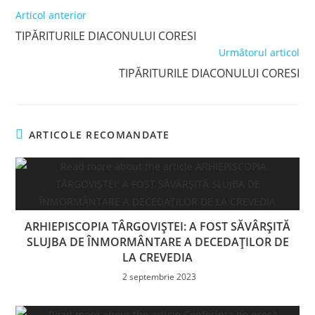
Read
Articol anterior
more
TIPĂRITURILE DIACONULUI CORESI
articles
Următorul articol
TIPĂRITURILE DIACONULUI CORESI
ARTICOLE RECOMANDATE
ARHIEPISCOPIA TÂRGOVIȘTEI: A FOST SĂVÂRȘITĂ
SLUJBA DE ÎNMORMÂNTARE A DECEDAȚILOR DE
LA CREVEDIA
2 septembrie 2023