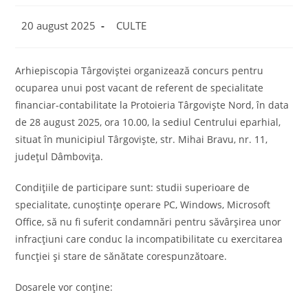
Post
Post
20 august 2025
CULTE
published:
category:
Arhiepiscopia Târgoviștei organizează concurs pentru
ocuparea unui post vacant de referent de specialitate
financiar-contabilitate la Protoieria Târgoviște Nord, în data
de 28 august 2025, ora 10.00, la sediul Centrului eparhial,
situat în municipiul Târgoviște, str. Mihai Bravu, nr. 11,
județul Dâmbovița.
Condițiile de participare sunt: studii superioare de
specialitate, cunoștințe operare PC, Windows, Microsoft
Office, să nu fi suferit condamnări pentru săvârșirea unor
infracțiuni care conduc la incompatibilitate cu exercitarea
funcției și stare de sănătate corespunzătoare.
Dosarele vor conține: