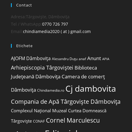
Contact
Adresa:
Târgoviște, Dâmbovița
Opens
Tel / WhatsApp:
0770 726 797
in
Opens
Email:
chindiamedia2020 ( at ) gmail.com
your
in
Etichete
application
your
application
Anunt
AJOFM Dâmbovița
Alesandru Duțu
anaf
APIA
Arhiepiscopia Târgoviștei
Biblioteca
Județeană Dâmbovița
Camera de comerț
Cj dambovita
Dâmbovița
Chindiamedia.ro
Compania de Apă Târgoviște Dâmbovița
Complexul Național Muzeal Curtea Domnească
Cornel Marculescu
Târgoviște
CONAF