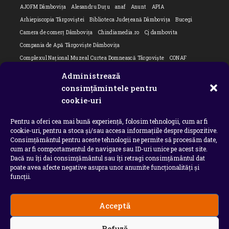
AJOFM Dâmbovița
Alesandru Duțu
anaf
Anunt
APIA
Arhiepiscopia Târgoviștei
Biblioteca Județeană Dâmbovița
Bucegi
Camera de comerț Dâmbovița
Chindiamedia.ro
Cj dambovita
Compania de Apă Târgoviște Dâmbovița
Complexul Național Muzeal Curtea Domnească Târgoviște
CONAF
Cornel Marculescu
Dâmbovița
Editorial
Editorial Cornel Marculescu
Administrează
Editorial literar
Electrica
Flori Bungete
Guvern
consimțămintele pentru
intreruperi energie electrica
ipj dambovita
ISU "Basarab I" Dâmbovița
cookie-uri
ITM Dambovita
JURNAL DE CĂLĂTORIE
Laurențiu Ștefan Szemkovics
Pentru a oferi cea mai bună experiență, folosim tehnologii, cum ar fi
MApN
Ministerul Educației
ministerul sanatatii
Nu-ți uita istoria
cookie-uri, pentru a stoca și/sau accesa informațiile despre dispozitive.
Oana Filip
Prefectura dambovita
Primaria Dragodana
Primaria Lucieni
Consimțământul pentru aceste tehnologii ne permite să procesăm date,
primaria Răzvad
Primaria Ulmi
primăria Târgoviște
PSD Dambovita
cum ar fi comportamentul de navigare sau ID-uri unice pe acest site.
Dacă nu îți dai consimțământul sau îți retragi consimțământul dat
psiholog
Serial
Situatia Covid 19 Dambovita
Situație Covid-19
poate avea afecte negative asupra unor anumite funcționalități și
Universitatea Valahia
funcții.
Acceptă
Copyright 2026 - Chindia Media
Refuză