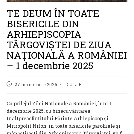
TE DEUM ÎN TOATE
BISERICILE DIN
ARHIEPISCOPIA
TÂRGOVIȘTEI DE ZIUA
NAŢIONALĂ A ROMÂNIEI
– 1 decembrie 2025
Post
Post
27 noiembrie 2025
CULTE
published:
category:
Cu prilejul Zilei Naţionale a României, luni 1
decembrie 2025, cu binecuvântarea
Înaltpreasfințitului Părinte Arhiepiscop și
Mitropolit Nifon, în toate bisericile parohiale şi
mânăstirești din Arhiepiscopia Târgoviștei, va fi