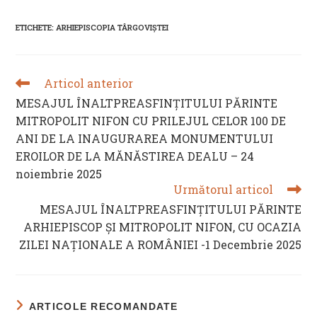
a
a
a
a
new
new
new
new
ETICHETE
:
ARHIEPISCOPIA TÂRGOVIȘTEI
window
window
window
window
Articol anterior
READ
MORE
MESAJUL ÎNALTPREASFINȚITULUI PĂRINTE
ARTICLES
MITROPOLIT NIFON CU PRILEJUL CELOR 100 DE
ANI DE LA INAUGURAREA MONUMENTULUI
EROILOR DE LA MĂNĂSTIREA DEALU – 24
noiembrie 2025
Următorul articol
MESAJUL ÎNALTPREASFINŢITULUI PĂRINTE
ARHIEPISCOP ŞI MITROPOLIT NIFON, CU OCAZIA
ZILEI NAŢIONALE A ROMÂNIEI -1 Decembrie 2025
ARTICOLE RECOMANDATE