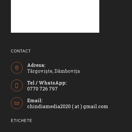
CONTACT
Adresa:
Târgoviște, Dâmbovița
Tel / WhatsApp:
0770 726 797
Opens
Email:
in
chindiamedia2020 ( at ) gmail.com
Opens
your
in
application
your
ETICHETE
applicatio