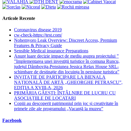
Articole Recente
Coronavirus disease 2019
cw-check-https://test.com/
Nohemyoro Leak Overview: Discreet Access, Premium
Features & Privacy Guide
Sensible Medical insurance Preparations
Anunț luare decizie impact de mediu asupra proiectului ”
”Implementarea unei investiții turistice în comuna Runcu,
județul Dâmbovița-Pensiunea Jessica Relax House SRL-
schimbare de destinație din locuința în pensiune turistica”
INVITAȚIE DE PARTICIPARE LA BIENALA
NAȚIONALĂ DE ARTĂ „GHEORGHE PETRAȘCU”,
EDIŢIA A XVIII-A, 2026
PRIMĂRIA GĂEȘTI: ÎNTÂLNIRE DE LUCRU CU
ASOCIAȚIILE DE LOCATARI
Copiii au descoperit patrimoniul prin joc și creativitate în
primele zile ale programului „Vacanță la muzeu”
Facebook