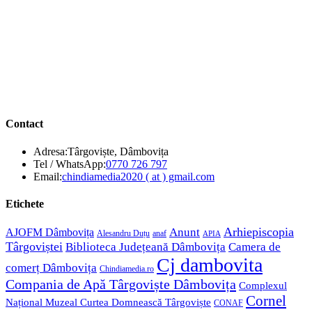
Contact
Adresa:
Târgoviște, Dâmbovița
Opens
Tel / WhatsApp:
0770 726 797
in
Opens
Email:
chindiamedia2020 ( at ) gmail.com
your
in
application
your
Etichete
application
Anunt
Arhiepiscopia
AJOFM Dâmbovița
Alesandru Duțu
anaf
APIA
Târgoviștei
Biblioteca Județeană Dâmbovița
Camera de
Cj dambovita
comerț Dâmbovița
Chindiamedia.ro
Compania de Apă Târgoviște Dâmbovița
Complexul
Cornel
Național Muzeal Curtea Domnească Târgoviște
CONAF