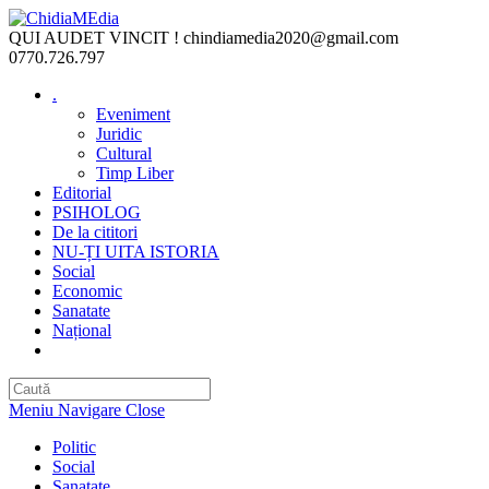
Skip
to
QUI AUDET VINCIT !
chindiamedia2020@gmail.com
content
0770.726.797
.
Eveniment
Juridic
Cultural
Timp Liber
Editorial
PSIHOLOG
De la cititori
NU-ȚI UITA ISTORIA
Social
Economic
Sanatate
Național
Toggle
website
search
Meniu Navigare
Close
Politic
Social
Sanatate