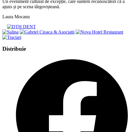
Un eveniment cultural de excepție, care suntem recunoscători că a
ajuns și pe scena târgovișteană.
Laura Mocanu
Share
Distribuie
this
Opens
content
in
a
new
window