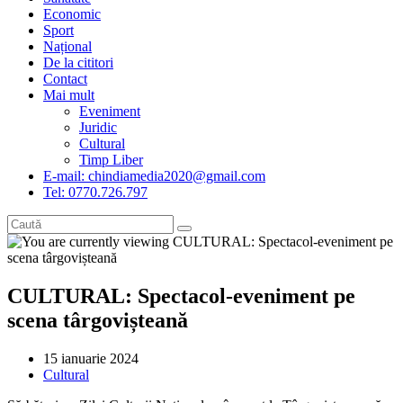
Economic
Sport
Național
De la cititori
Contact
Mai mult
Eveniment
Juridic
Cultural
Timp Liber
E-mail: chindiamedia2020@gmail.com
Tel: 0770.726.797
CULTURAL: Spectacol-eveniment pe
scena târgovișteană
Post
15 ianuarie 2024
published:
Post
Cultural
category: