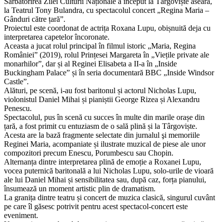
Sărbătorirea Zilei Culturii Naționale a început la Târgoviște aseară,
la Teatrul Tony Bulandra, cu spectacolul concert „Regina Maria –
Gânduri către țară”.
Proiectul este coordonat de actrița Roxana Lupu, obișnuită deja cu
interpretarea capetelor încoronate.
Aceasta a jucat rolul principal în filmul istoric „Maria, Regina
României” (2019), rolul Prințesei Margareta în „Viețile private ale
monarhilor”, dar și al Reginei Elisabeta a II-a în „Inside
Buckingham Palace” și în seria documentară BBC „Inside Windsor
Castle”.
Alături, pe scenă, i-au fost baritonul și actorul Nicholas Lupu,
violonistul Daniel Mihai și pianiștii George Rizea și Alexandru
Penescu.
Spectacolul, pus în scenă cu succes în multe din marile orașe din
țară, a fost primit cu entuziasm de o sală plină și la Târgoviște.
Acesta are la bază fragmente selectate din jurnalul şi memoriile
Reginei Maria, acompaniate și ilustrate muzical de piese ale unor
compozitori precum Enescu, Porumbescu sau Chopin.
Alternanța dintre interpretarea plină de emoție a Roxanei Lupu,
vocea puternică baritonală a lui Nicholas Lupu, solo-urile de vioară
ale lui Daniel Mihai și sensibilitatea sau, după caz, forța pianului,
însumează un moment artistic plin de dramatism.
La granița dintre teatru și concert de muzica clasică, singurul cuvânt
pe care îl găsesc potrivit pentru acest spectacol-concert este
eveniment.