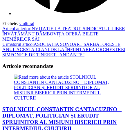
Etichete
:
Cultural
Read
Articol anterior
INVITAȚIE LA TEATRU! SINDICATUL LIBER
ÎNVĂȚĂMÂNT DÂMBOVIȚA OFERĂ BILETE
more
MEMBRILOR SĂI
articles
Următorul articol
ASOCIAȚIA SONOART SĂRBĂTOREȘTE
ANUL ACESTA 10 ANI DE LA ÎNFIINȚAREA ORCHESTREI
SIMFONICE DE TINERET „ANDANTE”
Articole recomandate
STOLNICUL CONSTANTIN CANTACUZINO –
DIPLOMAT, POLITICIAN ȘI ERUDIT
SPRIJINITOR AL MISIUNII BISERICII PRIN
INTERMEDIUL CULTURII