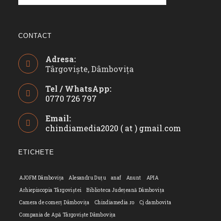
CONTACT
Adresa:
Târgoviște, Dâmbovița
Tel / WhatsApp:
0770 726 797
Opens
Email:
in
chindiamedia2020 ( at ) gmail.com
Opens
your
in
application
your
ETICHETE
applicatio
AJOFM Dâmbovița
Alesandru Duțu
anaf
Anunt
APIA
Arhiepiscopia Târgoviștei
Biblioteca Județeană Dâmbovița
Camera de comerț Dâmbovița
Chindiamedia.ro
Cj dambovita
Compania de Apă Târgoviște Dâmbovița