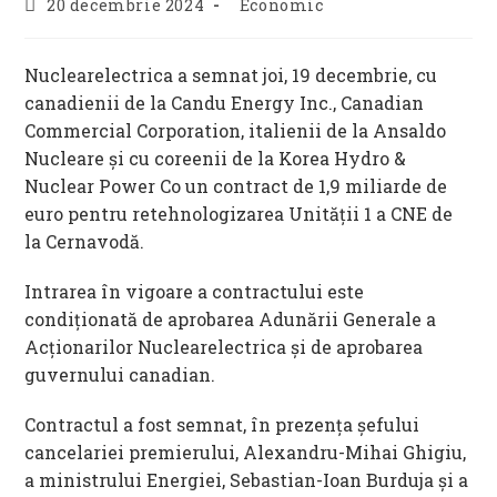
Post
Post
20 decembrie 2024
Economic
published:
category:
Nuclearelectrica a semnat joi, 19 decembrie, cu
canadienii de la Candu Energy Inc., Canadian
Commercial Corporation, italienii de la Ansaldo
Nucleare și cu coreenii de la Korea Hydro &
Nuclear Power Co un contract de 1,9 miliarde de
euro pentru retehnologizarea Unității 1 a CNE de
la Cernavodă.
Intrarea în vigoare a contractului este
condiționată de aprobarea Adunării Generale a
Acționarilor Nuclearelectrica și de aprobarea
guvernului canadian.
Contractul a fost semnat, în prezența șefului
cancelariei premierului, Alexandru-Mihai Ghigiu,
a ministrului Energiei, Sebastian-Ioan Burduja și a