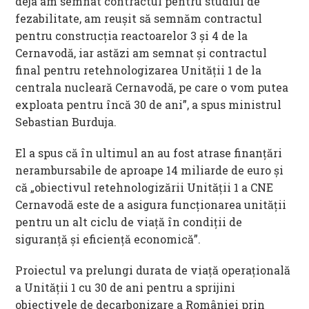
deja am semnat contractul pentru studiul de
fezabilitate, am reușit să semnăm contractul
pentru construcția reactoarelor 3 și 4 de la
Cernavodă, iar astăzi am semnat și contractul
final pentru retehnologizarea Unității 1 de la
centrala nucleară Cernavodă, pe care o vom putea
exploata pentru încă 30 de ani”, a spus ministrul
Sebastian Burduja.
El a spus că în ultimul an au fost atrase finanțări
nerambursabile de aproape 14 miliarde de euro și
că „obiectivul retehnologizării Unității 1 a CNE
Cernavodă este de a asigura funcționarea unității
pentru un alt ciclu de viață în condiții de
siguranță și eficiență economică”.
Proiectul va prelungi durata de viață operațională
a Unității 1 cu 30 de ani pentru a sprijini
obiectivele de decarbonizare a României prin