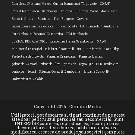
Complexul Național Muzeal Curtea Domnească Târgoviște
CONAF
Cornel Marculescu
Dâmbovița
Editorial
Editorial Cornel Marculescu
Editorial literar
Electrica
Flori Bungete
Guvern
intreruperi energie electrica
ipj dambovita
ISU "Basarab I" Dâmbovița
Isu dambovita Basarab I Dambovita
ITM Dambovita
JURNAL DE CĂLĂTORIE
Laurențiu Ștefan Szemkovics
MApN
Ministerul Educației
ministerul sanatatii
Nu-ți uita istoria
Oana Filip
Prefectura dambovita
Primaria Dragodana
Primaria Lucieni
primaria Răzvad
Primaria Ulmi
primăria Târgoviște
PSD Dambovita
psiholog
Serial
Situatia Covid 19 Dambovita
Situație Covid-19
Universitatea Valahia
Copyright 2026 - Chindia Media
Utilizatorii pot descarca si tipari continut de pe acest
site doar pentru uzul personal sau necomercial. Sunt
INTERZISE copierea, reproducerea, recompilarea,
decompilarea, distribuirea, publicarea, afisarea,
modificarea, crearea de produse sau servicii complete