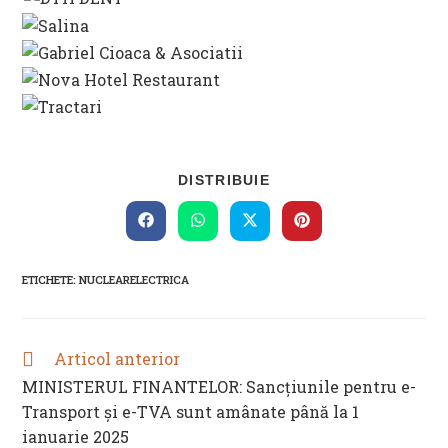
SHARE
DISTRIBUIE
THIS
CONTENT
Opens
Opens
Opens
Opens
in
in
in
in
a
a
a
a
new
new
new
new
ETICHETE
:
NUCLEARELECTRICA
window
window
window
window
Articol anterior
READ
MORE
MINISTERUL FINANTELOR: Sancţiunile pentru e-
ARTICLES
Transport şi e-TVA sunt amânate până la 1
ianuarie 2025