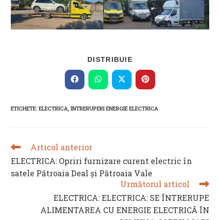
SHARE
DISTRIBUIE
THIS
CONTENT
Opens
Opens
Opens
Opens
in
in
in
in
a
a
a
a
new
new
new
new
ETICHETE
:
ELECTRICA
,
INTRERUPERI ENERGIE ELECTRICA
window
window
window
window
Articol anterior
READ
MORE
ELECTRICA: Opriri furnizare curent electric în
ARTICLES
satele Pătroaia Deal și Pătroaia Vale
Următorul articol
ELECTRICA: ELECTRICA: SE ÎNTRERUPE
ALIMENTAREA CU ENERGIE ELECTRICĂ ÎN