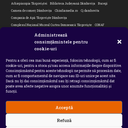
Arhiepiscopia Târgoviștei
Biblioteca Județeană Dâmbovița
Bucegi
Camera de comerț Dâmbovița
Chindiamedia.ro
Cj dambovita
Compania de Apă Târgoviște Dâmbovița
Complexul Național Muzeal Curtea Domnească Târgoviște
CONAF
Cornel Marculescu
Dâmbovița
Editorial
Editorial Cornel Marculescu
Administrează
Editorial literar
Electrica
Flori Bungete
Guvern
consimțămintele pentru
intreruperi energie electrica
ipj dambovita
ISU "Basarab I" Dâmbovița
cookie-uri
ITM Dambovita
JURNAL DE CĂLĂTORIE
Laurențiu Ștefan Szemkovics
Pentru a oferi cea mai bună experiență, folosim tehnologii, cum ar fi
MApN
Ministerul Educației
ministerul sanatatii
Nu-ți uita istoria
cookie-uri, pentru a stoca și/sau accesa informațiile despre dispozitive.
Oana Filip
Prefectura dambovita
Primaria Dragodana
Primaria Lucieni
Consimțământul pentru aceste tehnologii ne permite să procesăm date,
primaria Răzvad
Primaria Ulmi
primăria Târgoviște
PSD Dambovita
cum ar fi comportamentul de navigare sau ID-uri unice pe acest site.
Dacă nu îți dai consimțământul sau îți retragi consimțământul dat
psiholog
Serial
Situatia Covid 19 Dambovita
Situație Covid-19
poate avea afecte negative asupra unor anumite funcționalități și
Universitatea Valahia
funcții.
Acceptă
Copyright 2026 - Chindia Media
Refuză
Utilizatorii pot descarca si tipari continut de pe acest
site doar pentru uzul personal sau necomercial. Sunt