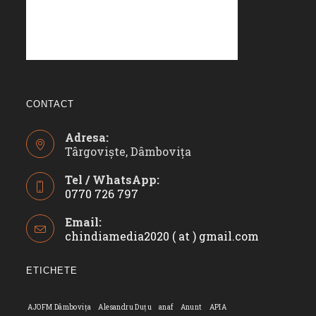
CONTACT
Adresa:
Târgoviște, Dâmbovița
Tel / WhatsApp:
0770 726 797
Opens
Email:
in
chindiamedia2020 ( at ) gmail.com
Opens
your
in
application
your
ETICHETE
applicatio
AJOFM Dâmbovița
Alesandru Duțu
anaf
Anunt
APIA