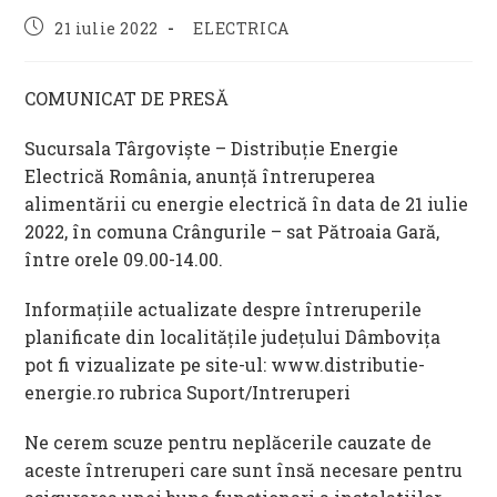
Post
Post
21 iulie 2022
ELECTRICA
published:
category:
COMUNICAT DE PRESĂ
Sucursala Târgoviște – Distribuție Energie
Electrică România, anunță întreruperea
alimentării cu energie electrică în data de 21 iulie
2022, în comuna Crângurile – sat Pătroaia Gară,
între orele 09.00-14.00.
Informațiile actualizate despre întreruperile
planificate din localitățile județului Dâmbovița
pot fi vizualizate pe site-ul: www.distributie-
energie.ro rubrica Suport/Intreruperi
Ne cerem scuze pentru neplăcerile cauzate de
aceste întreruperi care sunt însă necesare pentru