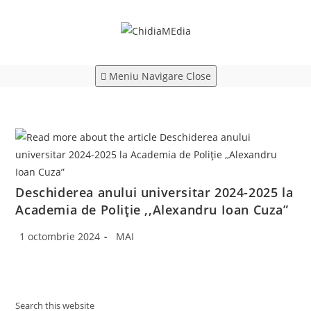
Skip
to
content
Meniu Navigare
Close
Deschiderea anului universitar 2024-2025 la
Academia de Poliție ,,Alexandru Ioan Cuza”
Post
Post
1 octombrie 2024
MAI
published:
category:
Search this website