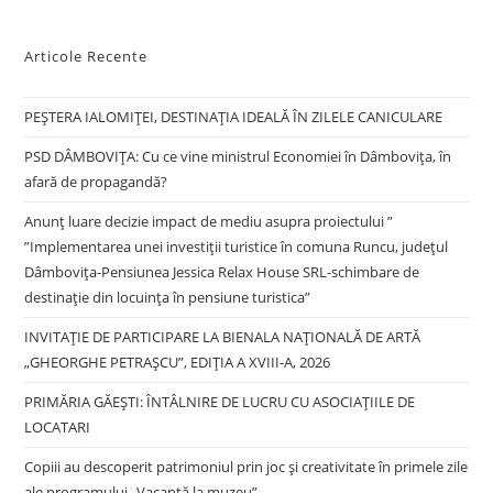
Articole Recente
PEȘTERA IALOMIȚEI, DESTINAȚIA IDEALĂ ÎN ZILELE CANICULARE
PSD DÂMBOVIȚA: Cu ce vine ministrul Economiei în Dâmbovița, în
afară de propagandă?
Anunț luare decizie impact de mediu asupra proiectului ”
”Implementarea unei investiții turistice în comuna Runcu, județul
Dâmbovița-Pensiunea Jessica Relax House SRL-schimbare de
destinație din locuința în pensiune turistica”
INVITAȚIE DE PARTICIPARE LA BIENALA NAȚIONALĂ DE ARTĂ
„GHEORGHE PETRAȘCU”, EDIŢIA A XVIII-A, 2026
PRIMĂRIA GĂEȘTI: ÎNTÂLNIRE DE LUCRU CU ASOCIAȚIILE DE
LOCATARI
Copiii au descoperit patrimoniul prin joc și creativitate în primele zile
ale programului „Vacanță la muzeu”