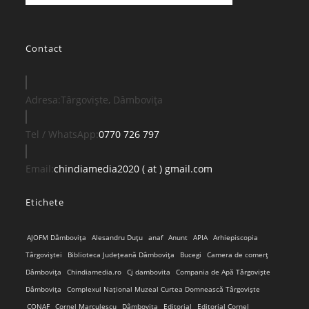
Contact
Adresa:
Târgoviște, Dâmbovița
Opens
Tel / WhatsApp:
0770 726 797
in
your
Opens
Email:
chindiamedia2020 ( at ) gmail.com
application
in
Etichete
your
application
AJOFM Dâmbovița
Alesandru Duțu
anaf
Anunt
APIA
Arhiepiscopia
Târgoviștei
Biblioteca Județeană Dâmbovița
Bucegi
Camera de comerț
Dâmbovița
Chindiamedia.ro
Cj dambovita
Compania de Apă Târgoviște
Dâmbovița
Complexul Național Muzeal Curtea Domnească Târgoviște
CONAF
Cornel Marculescu
Dâmbovița
Editorial
Editorial Cornel