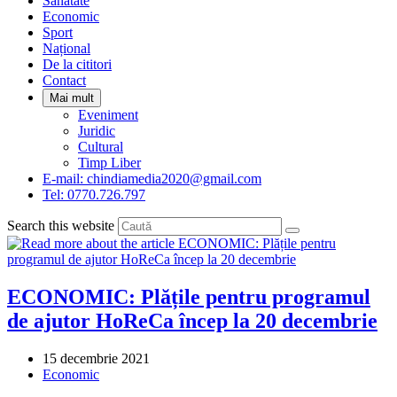
Sanatate
panel.
Economic
Sport
Național
De la cititori
Contact
Mai mult
Eveniment
Juridic
Cultural
Timp Liber
E-mail: chindiamedia2020@gmail.com
Tel: 0770.726.797
Search this website
ECONOMIC: Plățile pentru programul
de ajutor HoReCa încep la 20 decembrie
Post
15 decembrie 2021
published:
Post
Economic
category: