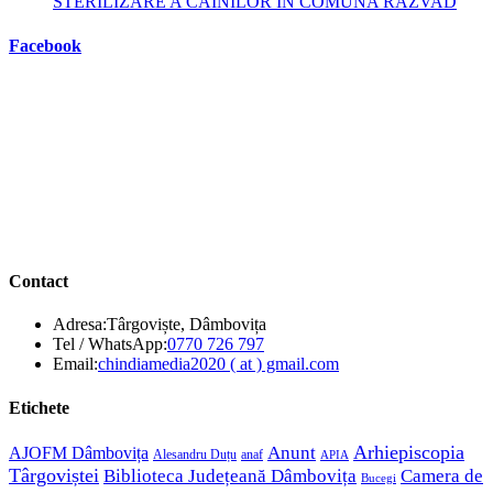
STERILIZARE A CÂINILOR ÎN COMUNA RĂZVAD
Facebook
Contact
Adresa:
Târgoviște, Dâmbovița
Opens
Tel / WhatsApp:
0770 726 797
in
Opens
Email:
chindiamedia2020 ( at ) gmail.com
your
in
application
your
Etichete
application
Anunt
Arhiepiscopia
AJOFM Dâmbovița
Alesandru Duțu
anaf
APIA
Târgoviștei
Biblioteca Județeană Dâmbovița
Camera de
Bucegi