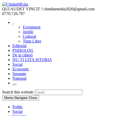
Skip
to
QUI AUDET VINCIT !
chindiamedia2020@gmail.com
content
0770.726.797
.
Eveniment
Juridic
Cultural
Timp Liber
Editorial
PSIHOLOG
De la cititori
NU-ȚI UITA ISTORIA
Social
Economic
Sanatate
Național
Toggle
website
Press
Search this website
search
Escape
Meniu Navigare
Close
to
close
Politic
the
Social
search