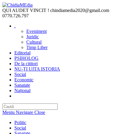
Skip
to
QUI AUDET VINCIT !
chindiamedia2020@gmail.com
content
0770.726.797
.
Eveniment
Juridic
Cultural
Timp Liber
Editorial
PSIHOLOG
De la cititori
NU-ȚI UITA ISTORIA
Social
Economic
Sanatate
Național
Toggle
website
search
Meniu Navigare
Close
Politic
Social
Sanatate