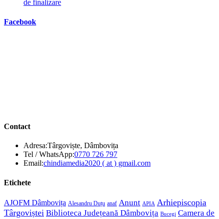
de finalizare
Facebook
Contact
Adresa:
Târgoviște, Dâmbovița
Opens
Tel / WhatsApp:
0770 726 797
in
Opens
Email:
chindiamedia2020 ( at ) gmail.com
your
in
application
your
Etichete
application
Anunt
Arhiepiscopia
AJOFM Dâmbovița
Alesandru Duțu
anaf
APIA
Târgoviștei
Biblioteca Județeană Dâmbovița
Camera de
Bucegi