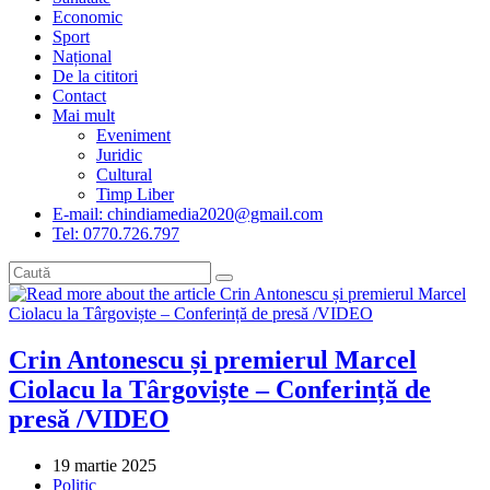
Economic
Sport
Național
De la cititori
Contact
Mai mult
Eveniment
Juridic
Cultural
Timp Liber
E-mail: chindiamedia2020@gmail.com
Tel: 0770.726.797
Crin Antonescu și premierul Marcel
Ciolacu la Târgoviște – Conferință de
presă /VIDEO
Post
19 martie 2025
published:
Post
Politic