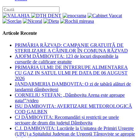
category:
Articole Recente
PRIMĂRIA RĂZVAD: CAMPANIE GRATUITĂ DE
STERILIZARE A CÂINILOR ÎN COMUNA RĂZVAD
AJOFM DÂMBOVIȚA: 123 de locuri disponibile la
cursurile de calificare gratuite
PRIMARIA ULMI: DE INTRERUPE ALIMENTAREA
CU GAZ IN SATUL ULMI PE DATA DE 06 AUGUST
2026
JANDARMERIA DAMBOVITA: O zi de tabără alături de
jandarmii dâmbovițeni
CORNELIU ȘTEFAN: „Dâmbovița Arena este aproape
gata!”/video
ISU DAMBOVITA: AVERTIZARE METEOROLOGICĂ
COD GALBEN
CJ DÂMBOVIȚA: Recomandări și restricții pe unele
sectoare de drum din județul Dâmbovița
C.J. DAMBOVITA: Lucrările la Unitatea de Primiri Urgențe
(UPU) a Spitalului Județean de Urgență Târgoviște se apropie