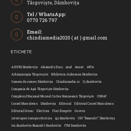
Târgoviște, Dâmbovița
Tel / WhatsApp:
0770 726 797
Opens
Email:
in
chindiamedia2020 ( at ) gmail.com
Opens
your
in
application
your
ETICHETE
applicatio
AJOFM Dâmbovița
Alesandru Duțu
anaf
Anunt
APIA
Arhiepiscopia Târgoviștei
Biblioteca Județeană Dâmbovița
Camera de comerț Dâmbovița
Chindiamedia.ro
Cj dambovita
Compania de Apă Târgoviște Dâmbovița
Complexul Național Muzeal Curtea Domnească Târgoviște
CONAF
Cornel Marculescu
Dâmbovița
Editorial
Editorial Cornel Marculescu
Editorial literar
Electrica
Flori Bungete
Guvern
intreruperi energie electrica
ipj dambovita
ISU "Basarab I" Dâmbovița
Isu dambovita Basarab I Dambovita
ITM Dambovita