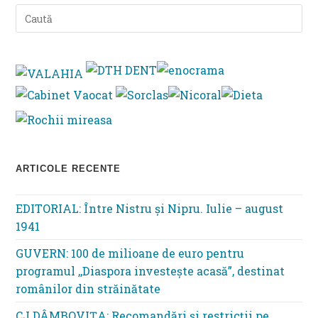
Pre
Es
to
clo
th
se
pan
ARTICOLE RECENTE
EDITORIAL: Între Nistru şi Nipru. Iulie – august
1941
GUVERN: 100 de milioane de euro pentru
programul ,,Diaspora investește acasă”, destinat
românilor din străinătate
CJ DÂMBOVIȚA: Recomandări și restricții pe