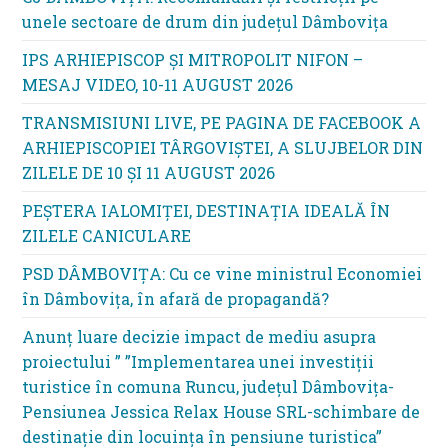
unele sectoare de drum din județul Dâmbovița
IPS ARHIEPISCOP ȘI MITROPOLIT NIFON –
MESAJ VIDEO, 10-11 AUGUST 2026
TRANSMISIUNI LIVE, PE PAGINA DE FACEBOOK A
ARHIEPISCOPIEI TÂRGOVIȘTEI, A SLUJBELOR DIN
ZILELE DE 10 ȘI 11 AUGUST 2026
PEȘTERA IALOMIȚEI, DESTINAȚIA IDEALĂ ÎN
ZILELE CANICULARE
PSD DÂMBOVIȚA: Cu ce vine ministrul Economiei
în Dâmbovița, în afară de propagandă?
Anunț luare decizie impact de mediu asupra
proiectului ” ”Implementarea unei investiții
turistice în comuna Runcu, județul Dâmbovița-
Pensiunea Jessica Relax House SRL-schimbare de
destinație din locuința în pensiune turistica”