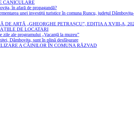
LE CANICULARE
ța, în afară de propagandă?
lementarea unei investiții turistice în comuna Runcu, județul Dâmboviț
 DE ARTĂ „GHEORGHE PETRAȘCU”, EDIŢIA A XVIII-A, 20
AȚIILE DE LOCATARI
mele zile ale programului „Vacanță la muzeu”
ei, Dâmbovița, sunt în plină desfășurare
ILIZARE A CÂINILOR ÎN COMUNA RĂZVAD