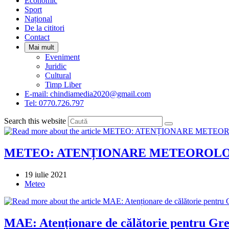
Economic
Sport
Național
De la cititori
Contact
Mai mult
Eveniment
Juridic
Cultural
Timp Liber
E-mail: chindiamedia2020@gmail.com
Tel: 0770.726.797
Search this website
METEO: ATENȚIONARE METEOROLOG
Post
19 iulie 2021
published:
Post
Meteo
category:
MAE: Atenționare de călătorie pentru Gre