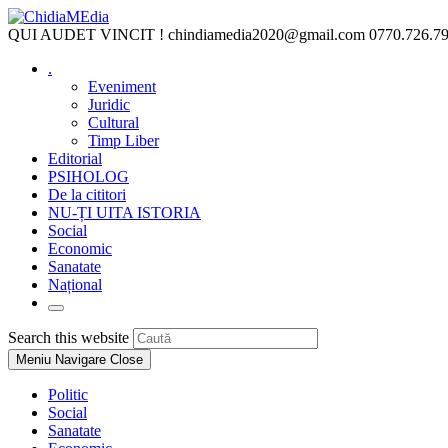
Skip
to
QUI AUDET VINCIT !
chindiamedia2020@gmail.com
0770.726.7
content
.
Eveniment
Juridic
Cultural
Timp Liber
Editorial
PSIHOLOG
De la cititori
NU-ȚI UITA ISTORIA
Social
Economic
Sanatate
Național
Toggle
website
Press
Search this website
search
Escape
Meniu Navigare
Close
to
close
Politic
the
Social
search
Sanatate
panel.