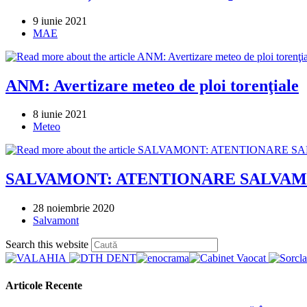
Post
9 iunie 2021
published:
Post
MAE
category:
ANM: Avertizare meteo de ploi torenţiale
Post
8 iunie 2021
published:
Post
Meteo
category:
SALVAMONT: ATENTIONARE SALVA
Post
28 noiembrie 2020
published:
Post
Salvamont
category:
Press
Search this website
Escape
to
close
Articole Recente
the
search