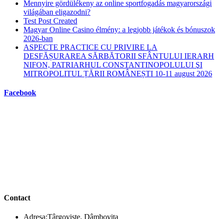
Mennyire gördülékeny az online sportfogadás magyarországi
világában eligazodni?
Test Post Created
Magyar Online Casino élmény: a legjobb játékok és bónuszok
2026-ban
ASPECTE PRACTICE CU PRIVIRE LA
DESFĂȘURAREA SĂRBĂTORII SFÂNTULUI IERARH
NIFON, PATRIARHUL CONSTANTINOPOLULUI ŞI
MITROPOLITUL ȚĂRII ROMÂNEȘTI 10-11 august 2026
Facebook
Contact
Adresa:
Târgoviște, Dâmbovița