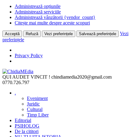
Administrează opțiunile
Administrează serviciile
Administrează vânzătorii {vendor_count}
Citește mai multe despre aceste scopuri
Vezi
Acceptă
Refuză
Vezi preferințele
Salvează preferințele
preferințele
Privacy Policy
Skip
to
QUI AUDET VINCIT !
chindiamedia2020@gmail.com
content
0770.726.797
.
Eveniment
Juridic
Cultural
Timp Liber
Editorial
PSIHOLOG
De la cititori
NU-ȚI UITA ISTORIA