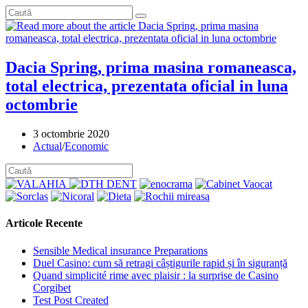
Dacia Spring, prima masina romaneasca,
total electrica, prezentata oficial in luna
octombrie
Post
3 octombrie 2020
published:
Post
Actual
/
Economic
category:
Articole Recente
Sensible Medical insurance Preparations
Duel Casino: cum să retragi câștigurile rapid și în siguranță
Quand simplicité rime avec plaisir : la surprise de Casino
Corgibet
Test Post Created