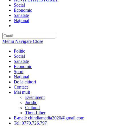
Social
Economic
Sanatate
Național
Toggle
website
search
Meniu Navigare
Close
Politic
Social
Sanatate
Economic
Sport
Național
De la cititori
Contact
Mai mult
Eveniment
Juridic
Cultural
Timp Liber
E-mail: chindiamedia2020@gmail.com
Tel: 0770.726.797