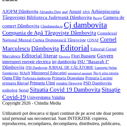
application
Anunt
Arhiepiscopia
AJOFM Dâmbovița
Alesandru Duțu
anaf
APIA
Târgoviștei
Biblioteca Județeană Dâmbovița
Camera de
Bucegi
Cj dambovita
comerț Dâmbovița
Chindiamedia.ro
Compania de Apă Târgoviște Dâmbovița
Complexul
Cornel
Național Muzeal Curtea Domnească Târgoviște
CONAF
Editorial
Dâmbovița
Marculescu
Editorial Cornel
Editorial literar
Guvern
Flori Bungete
Marculescu
Electrica
ISU "Basarab I"
intreruperi energie electrica
ipj dambovita
Dâmbovița
JURNAL DE CĂLĂTORIE
Laurențiu Ștefan
ITM Dambovita
Ministerul Educației
MApN
Szemkovics
Nu-ți uita istoria
ministerul sanatatii
Oana Filip
Primaria Lucieni
Primaria Dragodana
Prefectura dambovita
Primaria Ulmi
primaria Răzvad
PSD Dambovita
primăria Târgoviște
Situație
Situatia Covid 19 Dambovita
psiholog
Serial
Covid-19
Universitatea Valahia
Copyright 2026 - Chindia Media
Utilizatorii pot descarca si tipari continut de pe acest site doar pentru
uzul personal sau necomercial. Sunt INTERZISE copierea,
reproducerea, recompilarea, decompilarea, distribuirea, publicarea,