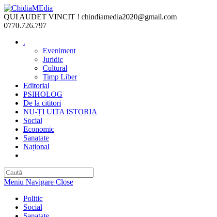
Skip
to
QUI AUDET VINCIT !
chindiamedia2020@gmail.com
content
0770.726.797
.
Eveniment
Juridic
Cultural
Timp Liber
Editorial
PSIHOLOG
De la cititori
NU-ȚI UITA ISTORIA
Social
Economic
Sanatate
Național
Toggle
website
search
Meniu Navigare
Close
Politic
Social
Sanatate