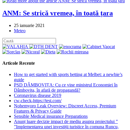
ANM: Se strică vremea, în toată țara
Post
25 ianuarie 2021
published:
Post
Meteo
category:
Articole Recente
How to get started with sports betting at Melbet: a newbie’s
guide
PSD DÂMBOVIȚA: Cu ce vine ministrul Economiei în
Dâmbovița, în afară de propagandă?
Coronavirus disease 2019
cw-check-https://test.com/
Nohemyoro Leak Overview: Discreet Access, Premium
Features & Privacy Guide
Sensible Medical insurance Preparations
Anunț luare decizie impact de mediu asupra proiectului ”
”Implementarea unei investiții turistice în comuna Runcu,