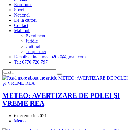
Economic
Sport
Național
De la cititori
Contact
Mai mult
Eveniment
Juridic
Cultural
Timp Liber
E-mail: chindiamedia2020@gmail.com
Tel: 0770.726.797
METEO: AVERTIZARE DE POLEI ȘI
VREME REA
Post
6 decembrie 2021
published:
Post
Meteo
category: