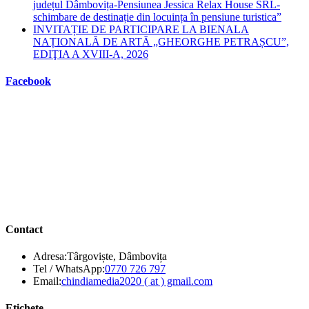
județul Dâmbovița-Pensiunea Jessica Relax House SRL-
schimbare de destinație din locuința în pensiune turistica”
INVITAȚIE DE PARTICIPARE LA BIENALA
NAȚIONALĂ DE ARTĂ „GHEORGHE PETRAȘCU”,
EDIŢIA A XVIII-A, 2026
Facebook
Contact
Adresa:
Târgoviște, Dâmbovița
Opens
Tel / WhatsApp:
0770 726 797
in
Opens
Email:
chindiamedia2020 ( at ) gmail.com
your
in
application
your
Etichete