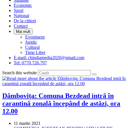
Sanatate
panel.
Economic
Sport
Național
De la cititori
Contact
Mai mult
Eveniment
Juridic
Cultural
Timp Liber
E-mail: chindiamedia2020@gmail.com
Tel: 0770.726.797
Search this website
Dâmbovița: Comuna Bezdead intră în
carantină zonală începând de astăzi, ora
12.00
Post
11 martie 2021