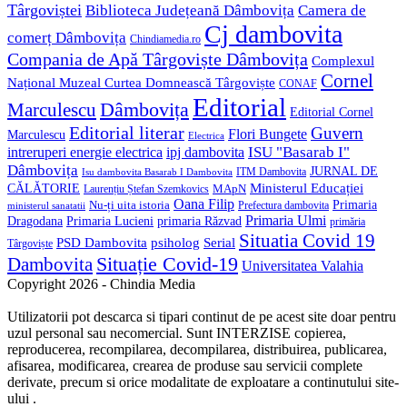
Târgoviștei
Biblioteca Județeană Dâmbovița
Camera de
Cj dambovita
comerț Dâmbovița
Chindiamedia.ro
Compania de Apă Târgoviște Dâmbovița
Complexul
Cornel
Național Muzeal Curtea Domnească Târgoviște
CONAF
Editorial
Dâmbovița
Marculescu
Editorial Cornel
Editorial literar
Guvern
Flori Bungete
Marculescu
Electrica
ISU "Basarab I"
intreruperi energie electrica
ipj dambovita
Dâmbovița
JURNAL DE
ITM Dambovita
Isu dambovita Basarab I Dambovita
Ministerul Educației
CĂLĂTORIE
MApN
Laurențiu Ștefan Szemkovics
Oana Filip
Primaria
Nu-ți uita istoria
ministerul sanatatii
Prefectura dambovita
Primaria Ulmi
Primaria Lucieni
primaria Răzvad
Dragodana
primăria
Situatia Covid 19
psiholog
PSD Dambovita
Serial
Târgoviște
Situație Covid-19
Dambovita
Universitatea Valahia
Copyright 2026 - Chindia Media
Utilizatorii pot descarca si tipari continut de pe acest site doar pentru
uzul personal sau necomercial. Sunt INTERZISE copierea,
reproducerea, recompilarea, decompilarea, distribuirea, publicarea,
afisarea, modificarea, crearea de produse sau servicii complete
derivate, precum si orice modalitate de exploatare a continutului site-
ului .