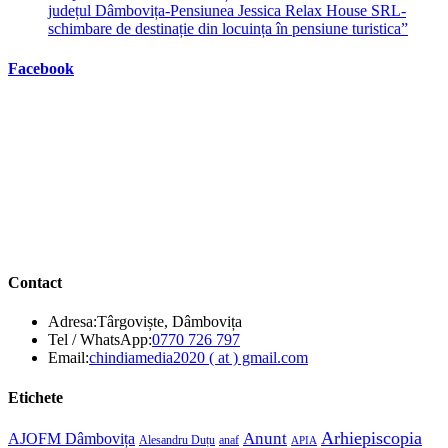
județul Dâmbovița-Pensiunea Jessica Relax House SRL-
schimbare de destinație din locuința în pensiune turistica”
Facebook
Contact
Adresa:
Târgoviște, Dâmbovița
Opens
Tel / WhatsApp:
0770 726 797
in
Opens
Email:
chindiamedia2020 ( at ) gmail.com
your
in
application
your
Etichete
application
Anunt
Arhiepiscopia
AJOFM Dâmbovița
Alesandru Duțu
anaf
APIA