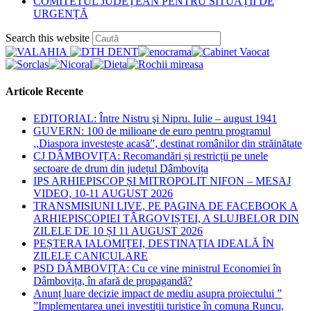
published:
Post
COMITETUL JUDEȚEAN PENTRU SITUAȚII DE
category:
URGENȚĂ
Press
Search this website
Escape
to
close
the
Articole Recente
search
panel.
EDITORIAL: Între Nistru şi Nipru. Iulie – august 1941
GUVERN: 100 de milioane de euro pentru programul
,,Diaspora investește acasă”, destinat românilor din străinătate
CJ DÂMBOVIȚA: Recomandări și restricții pe unele
sectoare de drum din județul Dâmbovița
IPS ARHIEPISCOP ȘI MITROPOLIT NIFON – MESAJ
VIDEO, 10-11 AUGUST 2026
TRANSMISIUNI LIVE, PE PAGINA DE FACEBOOK A
ARHIEPISCOPIEI TÂRGOVIȘTEI, A SLUJBELOR DIN
ZILELE DE 10 ȘI 11 AUGUST 2026
PEȘTERA IALOMIȚEI, DESTINAȚIA IDEALĂ ÎN
ZILELE CANICULARE
PSD DÂMBOVIȚA: Cu ce vine ministrul Economiei în
Dâmbovița, în afară de propagandă?
Anunț luare decizie impact de mediu asupra proiectului ”
”Implementarea unei investiții turistice în comuna Runcu,