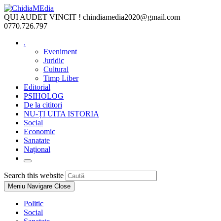
Skip
to
QUI AUDET VINCIT !
chindiamedia2020@gmail.com
content
0770.726.797
.
Eveniment
Juridic
Cultural
Timp Liber
Editorial
PSIHOLOG
De la cititori
NU-ȚI UITA ISTORIA
Social
Economic
Sanatate
Național
Toggle
website
Press
Search this website
search
Escape
Meniu Navigare
Close
to
close
Politic
the
Social
search