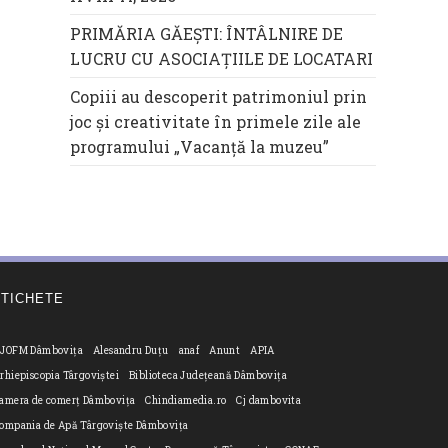
PRIMĂRIA GĂEȘTI: ÎNTÂLNIRE DE
LUCRU CU ASOCIAȚIILE DE LOCATARI
Copiii au descoperit patrimoniul prin
joc și creativitate în primele zile ale
programului „Vacanță la muzeu”
ETICHETE
JOFM Dâmbovița
Alesandru Duțu
anaf
Anunt
APIA
rhiepiscopia Târgoviștei
Biblioteca Județeană Dâmbovița
amera de comerț Dâmbovița
Chindiamedia.ro
Cj dambovita
ompania de Apă Târgoviște Dâmbovița