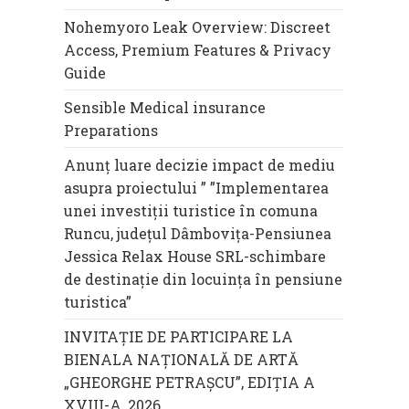
Nohemyoro Leak Overview: Discreet
Access, Premium Features & Privacy
Guide
Sensible Medical insurance
Preparations
Anunț luare decizie impact de mediu
asupra proiectului ” ”Implementarea
unei investiții turistice în comuna
Runcu, județul Dâmbovița-Pensiunea
Jessica Relax House SRL-schimbare
de destinație din locuința în pensiune
turistica”
INVITAȚIE DE PARTICIPARE LA
BIENALA NAȚIONALĂ DE ARTĂ
„GHEORGHE PETRAȘCU”, EDIŢIA A
XVIII-A, 2026