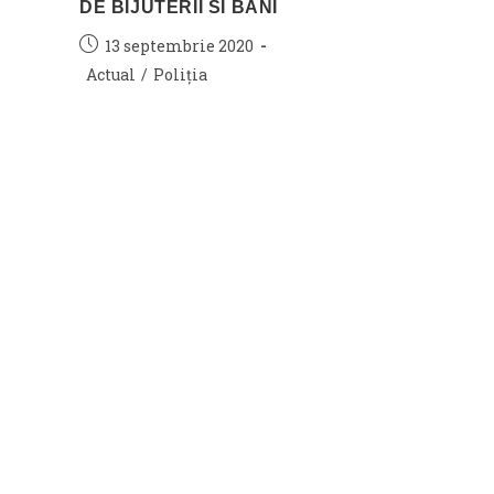
DE BIJUTERII SI BANI
Post
13 septembrie 2020
published:
Post
Actual
/
Poliția
category: