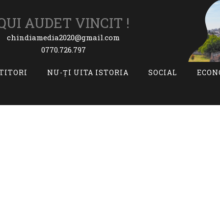
QUI AUDET VINCIT !
chindiamedia2020@gmail.com
0770.726.797
ITITORI
NU-ȚI UITA ISTORIA
SOCIAL
ECON