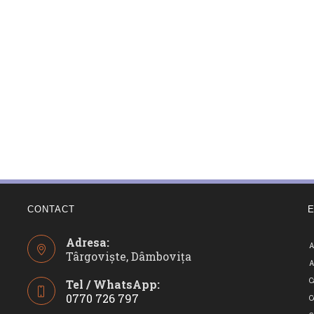
CONTACT
Adresa:
A
Târgoviște, Dâmbovița
A
C
Tel / WhatsApp:
0770 726 797
C
Opens