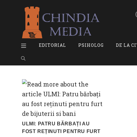
Skip
to
content
EDITORIAL
PSIHOLOG
DE LA C
TOGGLE
WEBSITE
SEARCH
ULMI: PATRU BĂRBAȚI AU
FOST REȚINUTI PENTRU FURT