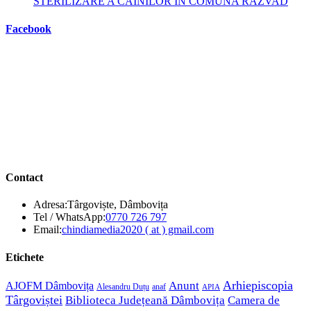
STERILIZARE A CÂINILOR ÎN COMUNA RĂZVAD
Facebook
Contact
Adresa:
Târgoviște, Dâmbovița
Opens
Tel / WhatsApp:
0770 726 797
in
Opens
Email:
chindiamedia2020 ( at ) gmail.com
your
in
application
your
Etichete
application
Anunt
Arhiepiscopia
AJOFM Dâmbovița
Alesandru Duțu
anaf
APIA
Târgoviștei
Biblioteca Județeană Dâmbovița
Camera de