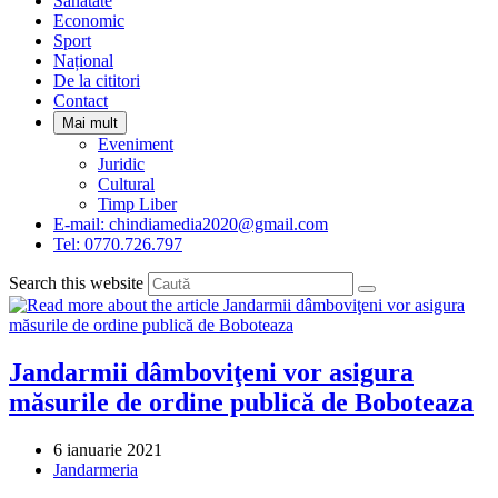
Sanatate
panel.
Economic
Sport
Național
De la cititori
Contact
Mai mult
Eveniment
Juridic
Cultural
Timp Liber
E-mail: chindiamedia2020@gmail.com
Tel: 0770.726.797
Search this website
Jandarmii dâmboviţeni vor asigura
măsurile de ordine publică de Boboteaza
Post
6 ianuarie 2021
published:
Post
Jandarmeria
category: