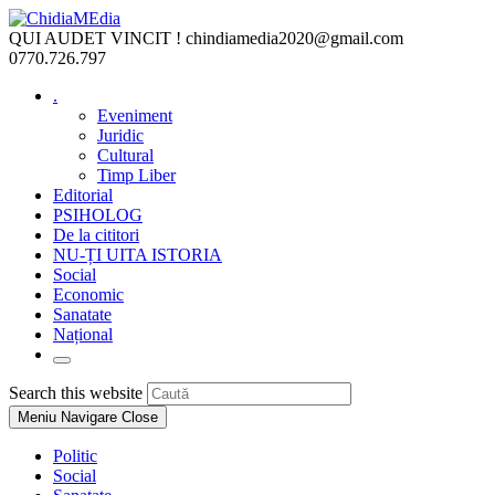
Skip
to
QUI AUDET VINCIT !
chindiamedia2020@gmail.com
content
0770.726.797
.
Eveniment
Juridic
Cultural
Timp Liber
Editorial
PSIHOLOG
De la cititori
NU-ȚI UITA ISTORIA
Social
Economic
Sanatate
Național
Toggle
website
Press
Search this website
search
Escape
Meniu Navigare
Close
to
close
Politic
the
Social
search