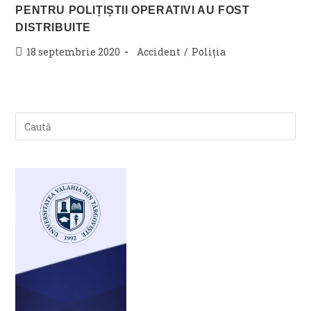
PENTRU POLIȚIȘTII OPERATIVI AU FOST
DISTRIBUITE
Post
Post
18 septembrie 2020
Accident
/
Poliția
published:
category: