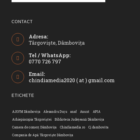
CONTACT
Adresa:
Târgoviște, Dâmbovița
Tel / WhatsApp:
0770 726 797
Opens
Email:
in
chindiamedia2020 ( at ) gmail.com
Opens
your
in
application
your
ETICHETE
applicatio
AJOFM Dâmbovița
Alesandru Duțu
anaf
Anunt
APIA
Arhiepiscopia Târgoviștei
Biblioteca Județeană Dâmbovița
Camera de comerț Dâmbovița
Chindiamedia.ro
Cj dambovita
Compania de Apă Târgoviște Dâmbovița