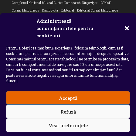
Complexul Național Muzeal Curtea Domnească Târgoviște
CONAF
Cornel Marculescu
Dâmbovița
Editorial
Editorial Cornel Marculescu
Editorial literar
Electrica
Flori Bungete
Guvern
Administrează
intreruperi energie electrica
ipj dambovita
ISU "Basarab I" Dâmbovița
consimțămintele pentru
Isu dambovita Basarab I Dambovita
ITM Dambovita
cookie-uri
JURNAL DE CĂLĂTORIE
Laurențiu Ștefan Szemkovics
MApN
Pentru a oferi cea mai bună experiență, folosim tehnologii, cum ar fi
Ministerul Educației
ministerul sanatatii
Nu-ți uita istoria
Oana Filip
cookie-uri, pentru a stoca și/sau accesa informațiile despre dispozitive.
Prefectura dambovita
Primaria Dragodana
Primaria Lucieni
Consimțământul pentru aceste tehnologii ne permite să procesăm date,
primaria Răzvad
Primaria Ulmi
primăria Târgoviște
PSD Dambovita
cum ar fi comportamentul de navigare sau ID-uri unice pe acest site.
Dacă nu îți dai consimțământul sau îți retragi consimțământul dat
psiholog
Serial
Situatia Covid 19 Dambovita
Situație Covid-19
poate avea afecte negative asupra unor anumite funcționalități și
Universitatea Valahia
funcții.
Acceptă
Copyright 2026 - Chindia Media
Refuză
Utilizatorii pot descarca si tipari continut de pe acest
site doar pentru uzul personal sau necomercial. Sunt
INTERZISE copierea, reproducerea, recompilarea,
Vezi preferințele
decompilarea, distribuirea, publicarea, afisarea,
modificarea, crearea de produse sau servicii complete