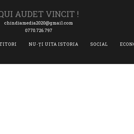
QUI AUDET VINCIT !
chindiamedia2020@gmail.com
0770.726.797
ITITORI
NU-ȚI UITA ISTORIA
SOCIAL
ECON