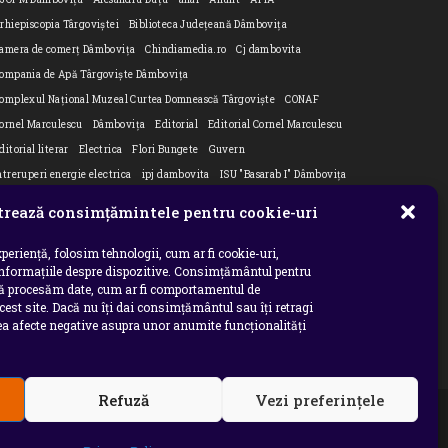
rhiepiscopia Târgoviștei
Biblioteca Județeană Dâmbovița
amera de comerț Dâmbovița
Chindiamedia.ro
Cj dambovita
ompania de Apă Târgoviște Dâmbovița
omplexul Național Muzeal Curtea Domnească Târgoviște
CONAF
ornel Marculescu
Dâmbovița
Editorial
Editorial Cornel Marculescu
ditorial literar
Electrica
Flori Bungete
Guvern
ntreruperi energie electrica
ipj dambovita
ISU "Basarab I" Dâmbovița
n
su dambovita Basarab I Dambovita
ITM Dambovita
rează consimțămintele pentru cookie-uri
URNAL DE CĂLĂTORIE
Laurențiu Ștefan Szemkovics
MApN
inisterul Educației
ministerul sanatatii
Nu-ți uita istoria
Oana Filip
periență, folosim tehnologii, cum ar fi cookie-uri,
informațiile despre dispozitive. Consimțământul pentru
refectura dambovita
Primaria Dragodana
Primaria Lucieni
să procesăm date, cum ar fi comportamentul de
rimaria Răzvad
Primaria Ulmi
primăria Târgoviște
PSD Dambovita
cest site. Dacă nu îți dai consimțământul sau îți retragi
 afecte negative asupra unor anumite funcționalități
siholog
Serial
Situatia Covid 19 Dambovita
Situație Covid-19
niversitatea Valahia
Refuză
Vezi preferințele
INTERZISE copierea, reproducerea, recompilarea,