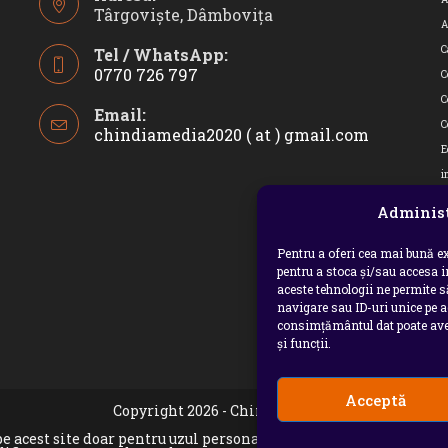
Târgoviște, Dâmbovița
A
C
Tel / WhatsApp:
0770 726 797
C
Opens
C
Email:
in
C
chindiamedia2020 ( at ) gmail.com
Opens
your
in
E
application
your
i
applicatio
I
Administ
J
M
Pentru a oferi cea mai bună ex
pentru a stoca și/sau accesa 
P
aceste tehnologii ne permite 
p
navigare sau ID-uri unice pe a
consimțământul dat poate avea
p
și funcții.
U
Acceptă
Copyright 2026 - Chindia Media
e pe acest site doar pentru uzul personal sau necomercial. Sunt 