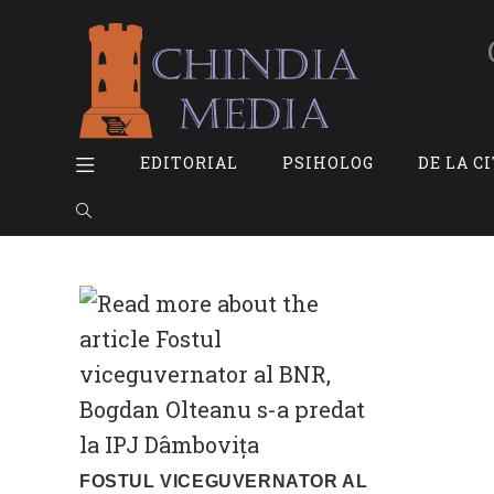
Skip
to
content
EDITORIAL
PSIHOLOG
DE LA C
TOGGLE
WEBSITE
SEARCH
FOSTUL VICEGUVERNATOR AL