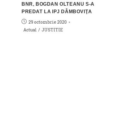
BNR, BOGDAN OLTEANU S-A
PREDAT LA IPJ DÂMBOVIŢA
Post
29 octombrie 2020
published:
Post
Actual
/
JUSTITIE
category: