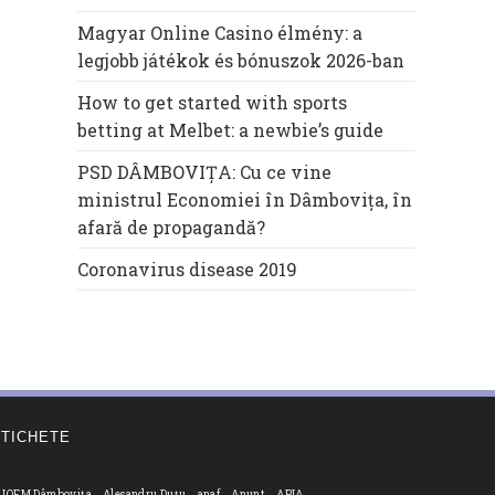
Magyar Online Casino élmény: a
legjobb játékok és bónuszok 2026-ban
How to get started with sports
betting at Melbet: a newbie’s guide
PSD DÂMBOVIȚA: Cu ce vine
ministrul Economiei în Dâmbovița, în
afară de propagandă?
Coronavirus disease 2019
ETICHETE
JOFM Dâmbovița
Alesandru Duțu
anaf
Anunt
APIA