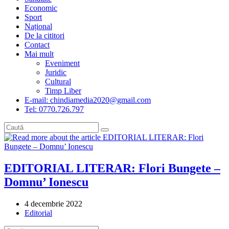
Economic
Sport
Național
De la cititori
Contact
Mai mult
Eveniment
Juridic
Cultural
Timp Liber
E-mail: chindiamedia2020@gmail.com
Tel: 0770.726.797
EDITORIAL LITERAR: Flori Bungete –
Domnu’ Ionescu
Post
4 decembrie 2022
published:
Post
Editorial
category: