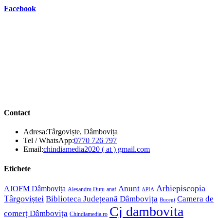
Facebook
Contact
Adresa:
Târgoviște, Dâmbovița
Opens
Tel / WhatsApp:
0770 726 797
in
Opens
Email:
chindiamedia2020 ( at ) gmail.com
your
in
application
your
Etichete
application
Anunt
Arhiepiscopia
AJOFM Dâmbovița
Alesandru Duțu
anaf
APIA
Târgoviștei
Biblioteca Județeană Dâmbovița
Camera de
Bucegi
Cj dambovita
comerț Dâmbovița
Chindiamedia.ro