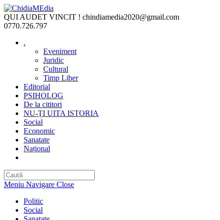
Skip
to
QUI AUDET VINCIT !
chindiamedia2020@gmail.com
content
0770.726.797
.
Eveniment
Juridic
Cultural
Timp Liber
Editorial
PSIHOLOG
De la cititori
NU-ȚI UITA ISTORIA
Social
Economic
Sanatate
Național
Toggle
website
search
Meniu Navigare
Close
Politic
Social
Sanatate