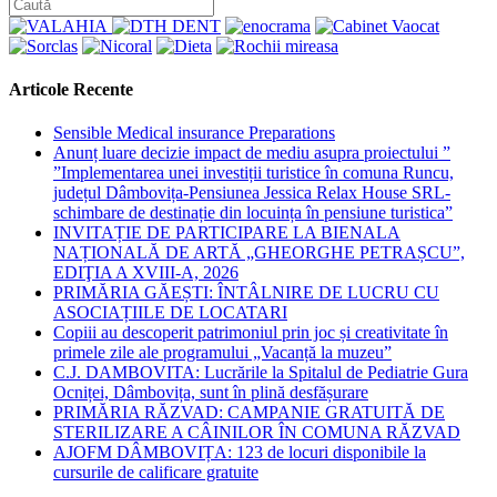
Articole Recente
Sensible Medical insurance Preparations
Anunț luare decizie impact de mediu asupra proiectului ”
”Implementarea unei investiții turistice în comuna Runcu,
județul Dâmbovița-Pensiunea Jessica Relax House SRL-
schimbare de destinație din locuința în pensiune turistica”
INVITAȚIE DE PARTICIPARE LA BIENALA
NAȚIONALĂ DE ARTĂ „GHEORGHE PETRAȘCU”,
EDIŢIA A XVIII-A, 2026
PRIMĂRIA GĂEȘTI: ÎNTÂLNIRE DE LUCRU CU
ASOCIAȚIILE DE LOCATARI
Copiii au descoperit patrimoniul prin joc și creativitate în
primele zile ale programului „Vacanță la muzeu”
C.J. DAMBOVITA: Lucrările la Spitalul de Pediatrie Gura
Ocniței, Dâmbovița, sunt în plină desfășurare
PRIMĂRIA RĂZVAD: CAMPANIE GRATUITĂ DE
STERILIZARE A CÂINILOR ÎN COMUNA RĂZVAD
AJOFM DÂMBOVIȚA: 123 de locuri disponibile la
cursurile de calificare gratuite