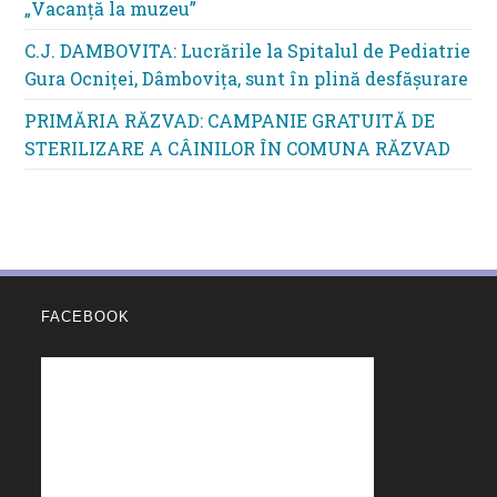
„Vacanță la muzeu”
C.J. DAMBOVITA: Lucrările la Spitalul de Pediatrie
Gura Ocniței, Dâmbovița, sunt în plină desfășurare
PRIMĂRIA RĂZVAD: CAMPANIE GRATUITĂ DE
STERILIZARE A CÂINILOR ÎN COMUNA RĂZVAD
FACEBOOK