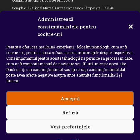
Compania de Apă Târgoviște Dâmbovița
Complexul Național Muzeal Curtea Domnească Târgoviște
CONAF
Cornel Marculescu
Dâmbovița
Editorial
Editorial Cornel Marculescu
Administrează
Editorial literar
Electrica
Flori Bungete
Guvern
consimțămintele pentru
intreruperi energie electrica
ipj dambovita
ISU "Basarab I" Dâmbovița
cookie-uri
ITM Dambovita
JURNAL DE CĂLĂTORIE
Laurențiu Ștefan Szemkovics
Pentru a oferi cea mai bună experiență, folosim tehnologii, cum ar fi
MApN
Ministerul Educației
ministerul sanatatii
Nu-ți uita istoria
cookie-uri, pentru a stoca și/sau accesa informațiile despre dispozitive.
Oana Filip
Prefectura dambovita
Primaria Dragodana
Primaria Lucieni
Consimțământul pentru aceste tehnologii ne permite să procesăm date,
primaria Răzvad
Primaria Ulmi
primăria Târgoviște
PSD Dambovita
cum ar fi comportamentul de navigare sau ID-uri unice pe acest site.
Dacă nu îți dai consimțământul sau îți retragi consimțământul dat
psiholog
Serial
Situatia Covid 19 Dambovita
Situație Covid-19
poate avea afecte negative asupra unor anumite funcționalități și
Universitatea Valahia
funcții.
Acceptă
Copyright 2026 - Chindia Media
Refuză
Utilizatorii pot descarca si tipari continut de pe acest
site doar pentru uzul personal sau necomercial. Sunt
INTERZISE copierea, reproducerea, recompilarea,
Vezi preferințele
decompilarea, distribuirea, publicarea, afisarea,
modificarea, crearea de produse sau servicii complete
derivate, precum si orice modalitate de exploatare a