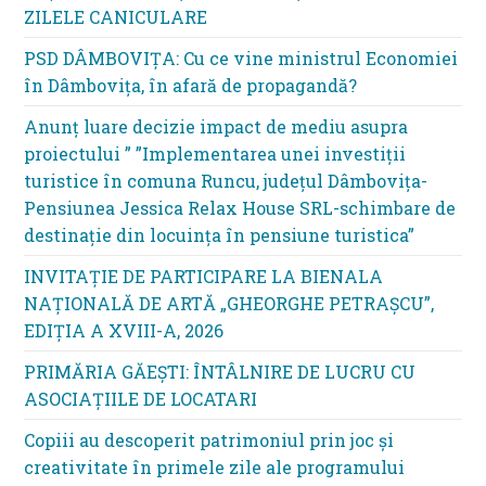
ZILELE CANICULARE
PSD DÂMBOVIȚA: Cu ce vine ministrul Economiei
în Dâmbovița, în afară de propagandă?
Anunț luare decizie impact de mediu asupra
proiectului ” ”Implementarea unei investiții
turistice în comuna Runcu, județul Dâmbovița-
Pensiunea Jessica Relax House SRL-schimbare de
destinație din locuința în pensiune turistica”
INVITAȚIE DE PARTICIPARE LA BIENALA
NAȚIONALĂ DE ARTĂ „GHEORGHE PETRAȘCU”,
EDIŢIA A XVIII-A, 2026
PRIMĂRIA GĂEȘTI: ÎNTÂLNIRE DE LUCRU CU
ASOCIAȚIILE DE LOCATARI
Copiii au descoperit patrimoniul prin joc și
creativitate în primele zile ale programului