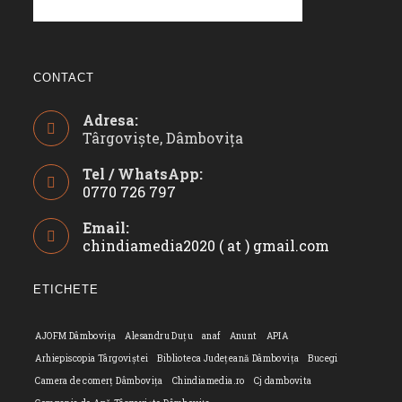
CONTACT
Adresa:
Târgoviște, Dâmbovița
Tel / WhatsApp:
0770 726 797
Opens
Email:
in
chindiamedia2020 ( at ) gmail.com
Opens
your
in
application
your
ETICHETE
applicatio
AJOFM Dâmbovița
Alesandru Duțu
anaf
Anunt
APIA
Arhiepiscopia Târgoviștei
Biblioteca Județeană Dâmbovița
Bucegi
Camera de comerț Dâmbovița
Chindiamedia.ro
Cj dambovita