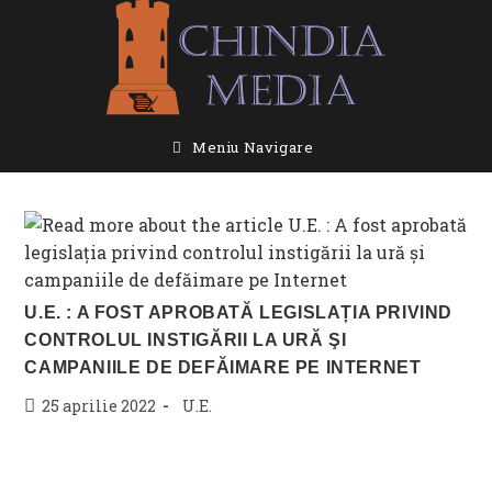
Skip
to
content
Meniu Navigare
U.E. : A FOST APROBATĂ LEGISLAȚIA PRIVIND
CONTROLUL INSTIGĂRII LA URĂ ŞI
CAMPANIILE DE DEFĂIMARE PE INTERNET
Post
Post
25 aprilie 2022
U.E.
published:
category: