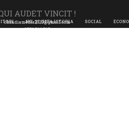
QUI AUDET VINCIT !
TITORI
NU-ȚI UITA ISTORIA
SOCIAL
ECON
chindiamedia2020@gmail.com
0770.726.797