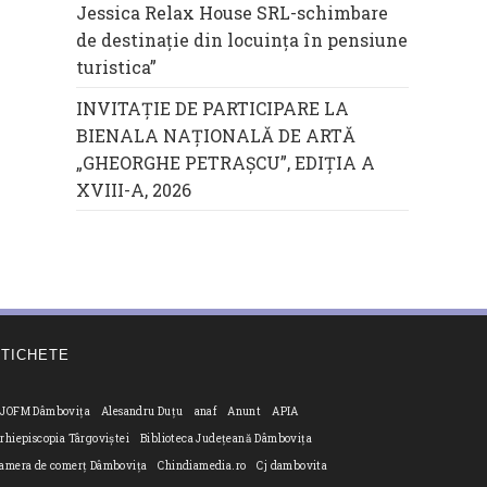
Jessica Relax House SRL-schimbare
de destinație din locuința în pensiune
turistica”
INVITAȚIE DE PARTICIPARE LA
BIENALA NAȚIONALĂ DE ARTĂ
„GHEORGHE PETRAȘCU”, EDIŢIA A
XVIII-A, 2026
ETICHETE
JOFM Dâmbovița
Alesandru Duțu
anaf
Anunt
APIA
rhiepiscopia Târgoviștei
Biblioteca Județeană Dâmbovița
amera de comerț Dâmbovița
Chindiamedia.ro
Cj dambovita