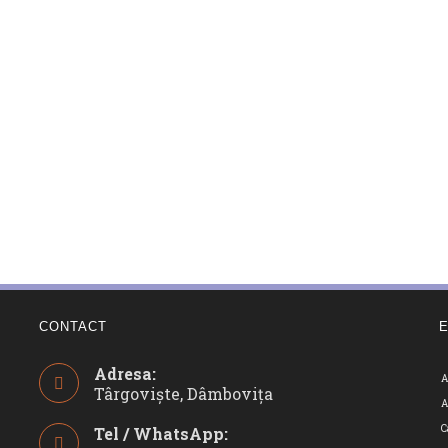
CONTACT
Adresa:
A
Târgoviște, Dâmbovița
A
C
Tel / WhatsApp: