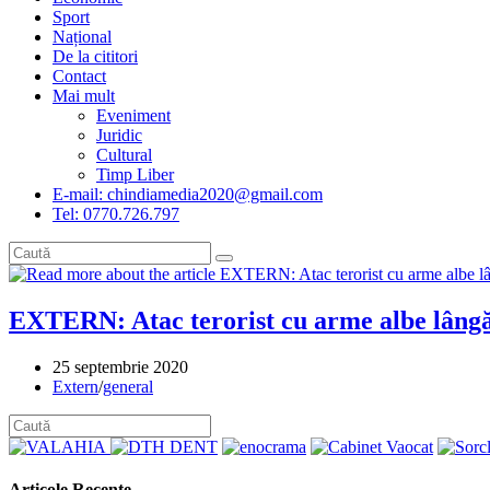
Sport
Național
De la cititori
Contact
Mai mult
Eveniment
Juridic
Cultural
Timp Liber
E-mail: chindiamedia2020@gmail.com
Tel: 0770.726.797
EXTERN: Atac terorist cu arme albe lângă s
Post
25 septembrie 2020
published:
Post
Extern
/
general
category:
Articole Recente