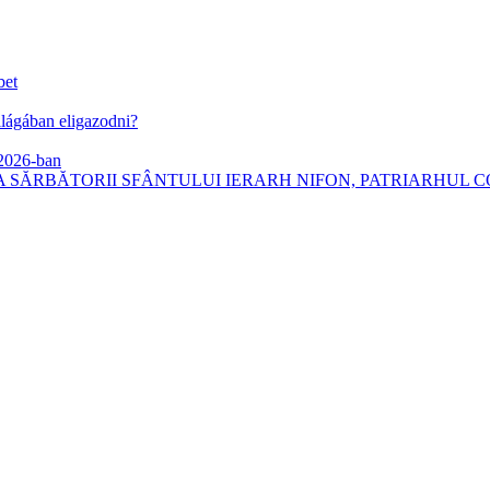
bet
lágában eligazodni?
 2026-ban
 SĂRBĂTORII SFÂNTULUI IERARH NIFON, PATRIARHUL C