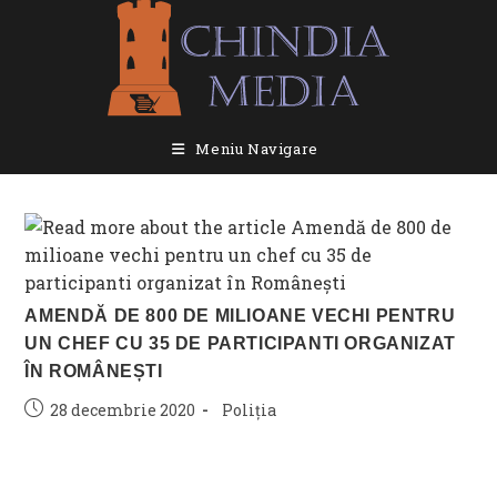
Skip
to
content
Meniu Navigare
AMENDĂ DE 800 DE MILIOANE VECHI PENTRU
UN CHEF CU 35 DE PARTICIPANTI ORGANIZAT
ÎN ROMÂNEȘTI
Post
Post
28 decembrie 2020
Poliția
published:
category: