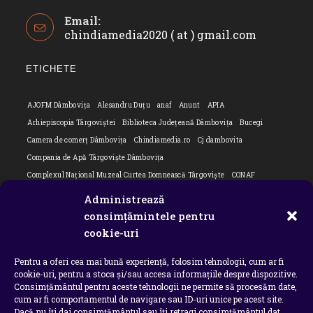
Opens
Email:
in
chindiamedia2020 ( at ) gmail.com
Opens
your
in
application
your
ETICHETE
applicatio
AJOFM Dâmbovița
Alesandru Duțu
anaf
Anunt
APIA
Arhiepiscopia Târgoviștei
Biblioteca Județeană Dâmbovița
Bucegi
Camera de comerț Dâmbovița
Chindiamedia.ro
Cj dambovita
Compania de Apă Târgoviște Dâmbovița
Complexul Național Muzeal Curtea Domnească Târgoviște
CONAF
Cornel Marculescu
Dâmbovița
Editorial
Editorial Cornel Marculescu
Administrează
Editorial literar
Electrica
Flori Bungete
Guvern
consimțămintele pentru
intreruperi energie electrica
ipj dambovita
ISU "Basarab I" Dâmbovița
cookie-uri
ITM Dambovita
JURNAL DE CĂLĂTORIE
Laurențiu Ștefan Szemkovics
Pentru a oferi cea mai bună experiență, folosim tehnologii, cum ar fi
MApN
Ministerul Educației
ministerul sanatatii
Nu-ți uita istoria
cookie-uri, pentru a stoca și/sau accesa informațiile despre dispozitive.
Oana Filip
Prefectura dambovita
Primaria Dragodana
Primaria Lucieni
Consimțământul pentru aceste tehnologii ne permite să procesăm date,
primaria Răzvad
Primaria Ulmi
primăria Târgoviște
PSD Dambovita
cum ar fi comportamentul de navigare sau ID-uri unice pe acest site.
Dacă nu îți dai consimțământul sau îți retragi consimțământul dat