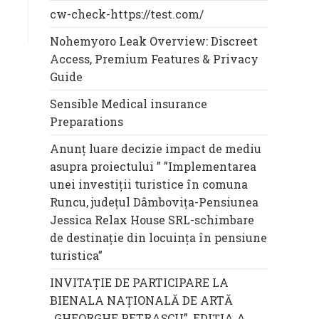
cw-check-https://test.com/
Nohemyoro Leak Overview: Discreet
Access, Premium Features & Privacy
Guide
Sensible Medical insurance
Preparations
Anunț luare decizie impact de mediu
asupra proiectului ” ”Implementarea
unei investiții turistice în comuna
Runcu, județul Dâmbovița-Pensiunea
Jessica Relax House SRL-schimbare
de destinație din locuința în pensiune
turistica”
INVITAȚIE DE PARTICIPARE LA
BIENALA NAȚIONALĂ DE ARTĂ
„GHEORGHE PETRAȘCU”, EDIŢIA A