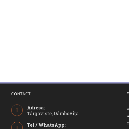
CONTACT
Adresa:
A
Târgoviște, Dâmbovița
A
C
Tel / WhatsApp: