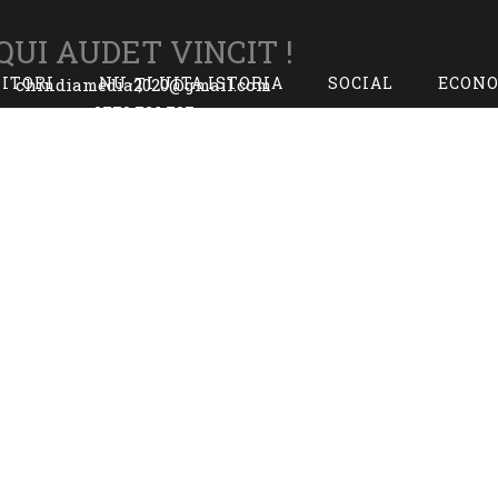
QUI AUDET VINCIT !
TITORI
NU-ȚI UITA ISTORIA
SOCIAL
ECON
chindiamedia2020@gmail.com
0770.726.797