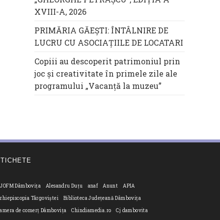
XVIII-A, 2026
PRIMĂRIA GĂEȘTI: ÎNTÂLNIRE DE
LUCRU CU ASOCIAȚIILE DE LOCATARI
Copiii au descoperit patrimoniul prin
joc și creativitate în primele zile ale
programului „Vacanță la muzeu”
ETICHETE
JOFM Dâmbovița
Alesandru Duțu
anaf
Anunt
APIA
rhiepiscopia Târgoviștei
Biblioteca Județeană Dâmbovița
amera de comerț Dâmbovița
Chindiamedia.ro
Cj dambovita