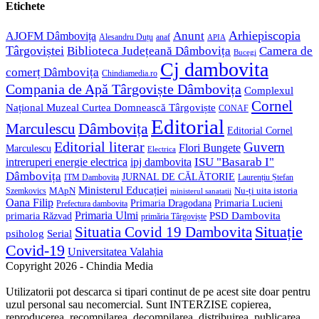
application
your
Etichete
application
Anunt
Arhiepiscopia
AJOFM Dâmbovița
Alesandru Duțu
anaf
APIA
Târgoviștei
Biblioteca Județeană Dâmbovița
Camera de
Bucegi
Cj dambovita
comerț Dâmbovița
Chindiamedia.ro
Compania de Apă Târgoviște Dâmbovița
Complexul
Cornel
Național Muzeal Curtea Domnească Târgoviște
CONAF
Editorial
Dâmbovița
Marculescu
Editorial Cornel
Editorial literar
Guvern
Flori Bungete
Marculescu
Electrica
ISU "Basarab I"
intreruperi energie electrica
ipj dambovita
Dâmbovița
JURNAL DE CĂLĂTORIE
Laurențiu Ștefan
ITM Dambovita
Ministerul Educației
MApN
Szemkovics
Nu-ți uita istoria
ministerul sanatatii
Oana Filip
Primaria Lucieni
Primaria Dragodana
Prefectura dambovita
Primaria Ulmi
primaria Răzvad
PSD Dambovita
primăria Târgoviște
Situație
Situatia Covid 19 Dambovita
psiholog
Serial
Covid-19
Universitatea Valahia
Copyright 2026 - Chindia Media
Utilizatorii pot descarca si tipari continut de pe acest site doar pentru
uzul personal sau necomercial. Sunt INTERZISE copierea,
reproducerea, recompilarea, decompilarea, distribuirea, publicarea,