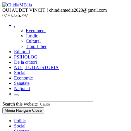
Skip
to
QUI AUDET VINCIT !
chindiamedia2020@gmail.com
content
0770.726.797
.
Eveniment
Juridic
Cultural
Timp Liber
Editorial
PSIHOLOG
De la cititori
NU-ȚI UITA ISTORIA
Social
Economic
Sanatate
Național
Toggle
website
Press
Search this website
search
Escape
Meniu Navigare
Close
to
close
Politic
the
Social
search