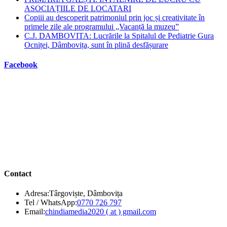
ASOCIAȚIILE DE LOCATARI
Copiii au descoperit patrimoniul prin joc și creativitate în
primele zile ale programului „Vacanță la muzeu”
C.J. DAMBOVITA: Lucrările la Spitalul de Pediatrie Gura
Ocniței, Dâmbovița, sunt în plină desfășurare
Facebook
Contact
Adresa:
Târgoviște, Dâmbovița
Opens
Tel / WhatsApp:
0770 726 797
in
Opens
Email:
chindiamedia2020 ( at ) gmail.com
your
in