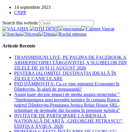
Post
14 septembrie 2023
published:
Post
CNPP
category:
Press
Search this website
Escape
to
close
the
Articole Recente
search
panel.
TRANSMISIUNI LIVE, PE PAGINA DE FACEBOOK A
ARHIEPISCOPIEI TÂRGOVIȘTEI, A SLUJBELOR DIN
ZILELE DE 10 ȘI 11 AUGUST 2026
PEȘTERA IALOMIȚEI, DESTINAȚIA IDEALĂ ÎN
ZILELE CANICULARE
PSD DÂMBOVIȚA: Cu ce vine ministrul Economiei în
Dâmbovița, în afară de propagandă?
Anunț luare decizie impact de mediu asupra proiectului ”
”Implementarea unei investiții turistice în comuna Runcu,
județul Dâmbovița-Pensiunea Jessica Relax House SRL-
schimbare de destinație din locuința în pensiune turistica”
INVITAȚIE DE PARTICIPARE LA BIENALA
NAȚIONALĂ DE ARTĂ „GHEORGHE PETRAȘCU”,
EDIŢIA A XVIII-A, 2026
PRIMĂRIA GĂEȘTI: ÎNTÂLNIRE DE LUCRU CU