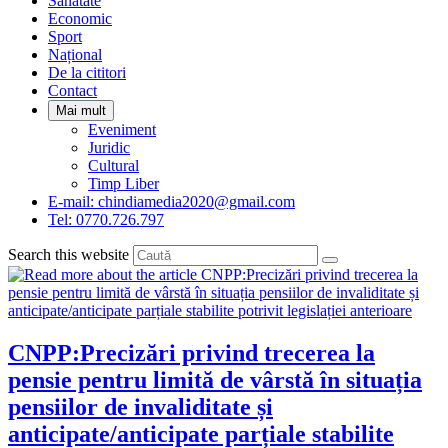
Sanatate
panel.
Economic
Sport
Național
De la cititori
Contact
Mai mult
Eveniment
Juridic
Cultural
Timp Liber
E-mail: chindiamedia2020@gmail.com
Tel: 0770.726.797
Search this website
CNPP:Precizări privind trecerea la
pensie pentru limită de vârstă în situația
pensiilor de invaliditate și
anticipate/anticipate parțiale stabilite