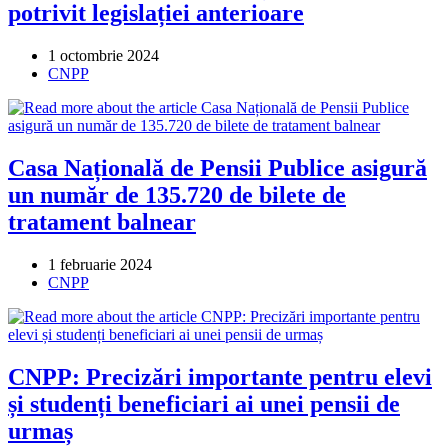
potrivit legislației anterioare
Post
1 octombrie 2024
published:
Post
CNPP
category:
Casa Națională de Pensii Publice asigură
un număr de 135.720 de bilete de
tratament balnear
Post
1 februarie 2024
published:
Post
CNPP
category:
CNPP: Precizări importante pentru elevi
și studenți beneficiari ai unei pensii de
urmaș