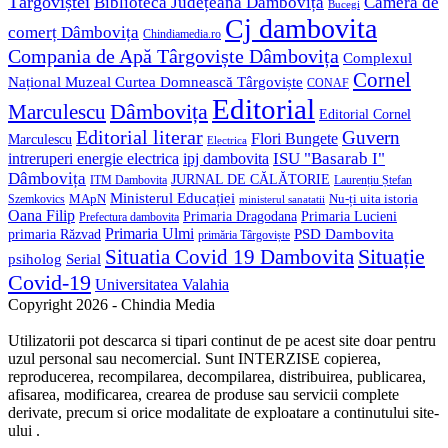
Târgoviștei
Biblioteca Județeană Dâmbovița
Camera de
Bucegi
Cj dambovita
comerț Dâmbovița
Chindiamedia.ro
Compania de Apă Târgoviște Dâmbovița
Complexul
Cornel
Național Muzeal Curtea Domnească Târgoviște
CONAF
Editorial
Dâmbovița
Marculescu
Editorial Cornel
Editorial literar
Guvern
Flori Bungete
Marculescu
Electrica
ISU "Basarab I"
intreruperi energie electrica
ipj dambovita
Dâmbovița
JURNAL DE CĂLĂTORIE
Laurențiu Ștefan
ITM Dambovita
Ministerul Educației
MApN
Szemkovics
Nu-ți uita istoria
ministerul sanatatii
Oana Filip
Primaria Lucieni
Primaria Dragodana
Prefectura dambovita
Primaria Ulmi
primaria Răzvad
PSD Dambovita
primăria Târgoviște
Situație
Situatia Covid 19 Dambovita
psiholog
Serial
Covid-19
Universitatea Valahia
Copyright 2026 - Chindia Media
Utilizatorii pot descarca si tipari continut de pe acest site doar pentru
uzul personal sau necomercial. Sunt INTERZISE copierea,
reproducerea, recompilarea, decompilarea, distribuirea, publicarea,
afisarea, modificarea, crearea de produse sau servicii complete
derivate, precum si orice modalitate de exploatare a continutului site-
ului .