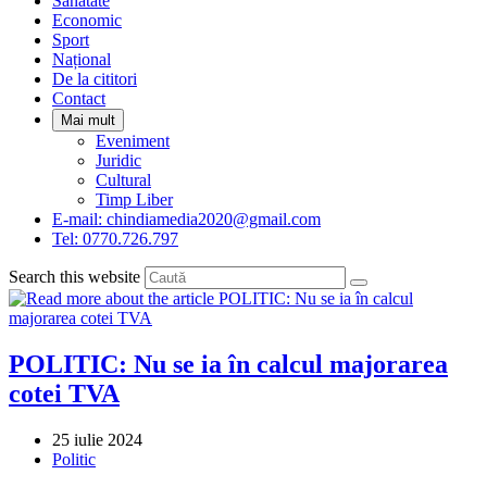
Sanatate
panel.
Economic
Sport
Național
De la cititori
Contact
Mai mult
Eveniment
Juridic
Cultural
Timp Liber
E-mail: chindiamedia2020@gmail.com
Tel: 0770.726.797
Search this website
POLITIC: Nu se ia în calcul majorarea
cotei TVA
Post
25 iulie 2024
published:
Post
Politic
category: