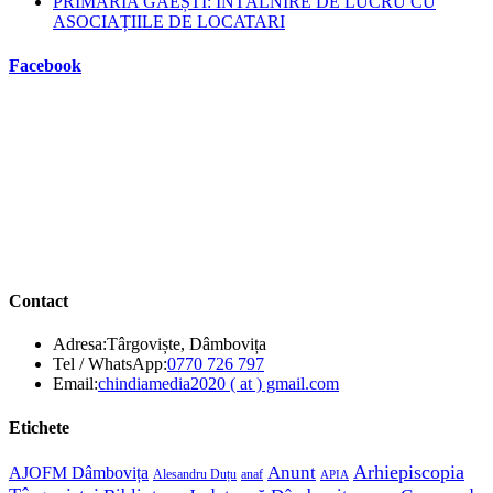
PRIMĂRIA GĂEȘTI: ÎNTÂLNIRE DE LUCRU CU
ASOCIAȚIILE DE LOCATARI
Facebook
Contact
Adresa:
Târgoviște, Dâmbovița
Opens
Tel / WhatsApp:
0770 726 797
in
Opens
Email:
chindiamedia2020 ( at ) gmail.com
your
in
application
your
Etichete
application
Anunt
Arhiepiscopia
AJOFM Dâmbovița
Alesandru Duțu
anaf
APIA