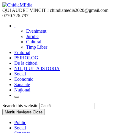
Skip
to
QUI AUDET VINCIT !
chindiamedia2020@gmail.com
content
0770.726.797
.
Eveniment
Juridic
Cultural
Timp Liber
Editorial
PSIHOLOG
De la cititori
NU-ȚI UITA ISTORIA
Social
Economic
Sanatate
Național
Toggle
website
Press
Search this website
search
Escape
Meniu Navigare
Close
to
close
Politic
the
Social
search