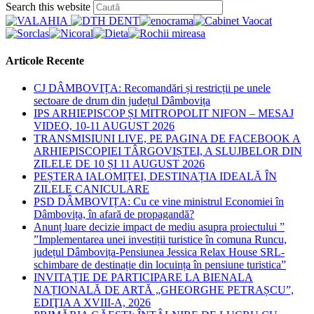
Press
Search this website
Escape
to
close
the
Articole Recente
search
panel.
CJ DÂMBOVIȚA: Recomandări și restricții pe unele
sectoare de drum din județul Dâmbovița
IPS ARHIEPISCOP ȘI MITROPOLIT NIFON – MESAJ
VIDEO, 10-11 AUGUST 2026
TRANSMISIUNI LIVE, PE PAGINA DE FACEBOOK A
ARHIEPISCOPIEI TÂRGOVIȘTEI, A SLUJBELOR DIN
ZILELE DE 10 ȘI 11 AUGUST 2026
PEȘTERA IALOMIȚEI, DESTINAȚIA IDEALĂ ÎN
ZILELE CANICULARE
PSD DÂMBOVIȚA: Cu ce vine ministrul Economiei în
Dâmbovița, în afară de propagandă?
Anunț luare decizie impact de mediu asupra proiectului ”
”Implementarea unei investiții turistice în comuna Runcu,
județul Dâmbovița-Pensiunea Jessica Relax House SRL-
schimbare de destinație din locuința în pensiune turistica”
INVITAȚIE DE PARTICIPARE LA BIENALA
NAȚIONALĂ DE ARTĂ „GHEORGHE PETRAȘCU”,
EDIŢIA A XVIII-A, 2026