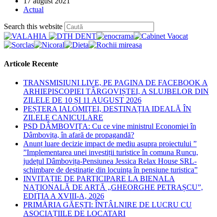
Post
17 august 2021
published:
Post
Actual
category:
Press
Search this website
Escape
to
close
the
Articole Recente
search
panel.
TRANSMISIUNI LIVE, PE PAGINA DE FACEBOOK A
ARHIEPISCOPIEI TÂRGOVIȘTEI, A SLUJBELOR DIN
ZILELE DE 10 ȘI 11 AUGUST 2026
PEȘTERA IALOMIȚEI, DESTINAȚIA IDEALĂ ÎN
ZILELE CANICULARE
PSD DÂMBOVIȚA: Cu ce vine ministrul Economiei în
Dâmbovița, în afară de propagandă?
Anunț luare decizie impact de mediu asupra proiectului ”
”Implementarea unei investiții turistice în comuna Runcu,
județul Dâmbovița-Pensiunea Jessica Relax House SRL-
schimbare de destinație din locuința în pensiune turistica”
INVITAȚIE DE PARTICIPARE LA BIENALA
NAȚIONALĂ DE ARTĂ „GHEORGHE PETRAȘCU”,
EDIŢIA A XVIII-A, 2026
PRIMĂRIA GĂEȘTI: ÎNTÂLNIRE DE LUCRU CU
ASOCIAȚIILE DE LOCATARI