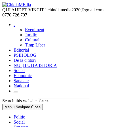
Skip
to
QUI AUDET VINCIT !
chindiamedia2020@gmail.com
content
0770.726.797
.
Eveniment
Juridic
Cultural
Timp Liber
Editorial
PSIHOLOG
De la cititori
NU-ȚI UITA ISTORIA
Social
Economic
Sanatate
Național
Toggle
website
Press
Search this website
search
Escape
Meniu Navigare
Close
to
close
Politic
the
Social
search