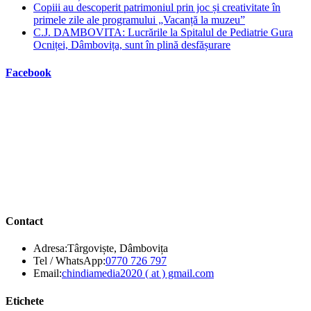
Copiii au descoperit patrimoniul prin joc și creativitate în
primele zile ale programului „Vacanță la muzeu”
C.J. DAMBOVITA: Lucrările la Spitalul de Pediatrie Gura
Ocniței, Dâmbovița, sunt în plină desfășurare
Facebook
Contact
Adresa:
Târgoviște, Dâmbovița
Opens
Tel / WhatsApp:
0770 726 797
in
Opens
Email:
chindiamedia2020 ( at ) gmail.com
your
in
application
your
Etichete
application