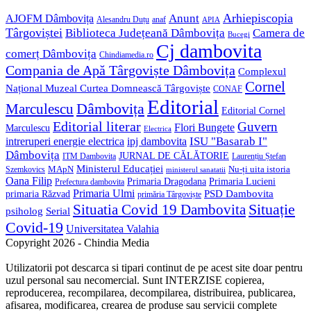
Anunt
Arhiepiscopia
AJOFM Dâmbovița
Alesandru Duțu
anaf
APIA
Târgoviștei
Biblioteca Județeană Dâmbovița
Camera de
Bucegi
Cj dambovita
comerț Dâmbovița
Chindiamedia.ro
Compania de Apă Târgoviște Dâmbovița
Complexul
Cornel
Național Muzeal Curtea Domnească Târgoviște
CONAF
Editorial
Dâmbovița
Marculescu
Editorial Cornel
Editorial literar
Guvern
Flori Bungete
Marculescu
Electrica
ISU "Basarab I"
intreruperi energie electrica
ipj dambovita
Dâmbovița
JURNAL DE CĂLĂTORIE
Laurențiu Ștefan
ITM Dambovita
Ministerul Educației
MApN
Szemkovics
Nu-ți uita istoria
ministerul sanatatii
Oana Filip
Primaria Lucieni
Primaria Dragodana
Prefectura dambovita
Primaria Ulmi
primaria Răzvad
PSD Dambovita
primăria Târgoviște
Situație
Situatia Covid 19 Dambovita
psiholog
Serial
Covid-19
Universitatea Valahia
Copyright 2026 - Chindia Media
Utilizatorii pot descarca si tipari continut de pe acest site doar pentru
uzul personal sau necomercial. Sunt INTERZISE copierea,
reproducerea, recompilarea, decompilarea, distribuirea, publicarea,
afisarea, modificarea, crearea de produse sau servicii complete