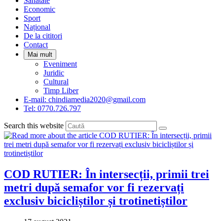
Sanatate
panel.
Economic
Sport
Național
De la cititori
Contact
Mai mult
Eveniment
Juridic
Cultural
Timp Liber
E-mail: chindiamedia2020@gmail.com
Tel: 0770.726.797
Search this website
COD RUTIER: În intersecții, primii trei
metri după semafor vor fi rezervați
exclusiv bicicliștilor și trotinetiștilor