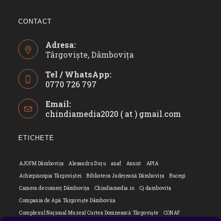
CONTACT
Adresa:
Târgoviște, Dâmbovița
Tel / WhatsApp:
0770 726 797
Opens
Email:
in
chindiamedia2020 ( at ) gmail.com
Opens
your
in
application
your
ETICHETE
applicatio
AJOFM Dâmbovița
Alesandru Duțu
anaf
Anunt
APIA
Arhiepiscopia Târgoviștei
Biblioteca Județeană Dâmbovița
Bucegi
Camera de comerț Dâmbovița
Chindiamedia.ro
Cj dambovita
Compania de Apă Târgoviște Dâmbovița
Complexul Național Muzeal Curtea Domnească Târgoviște
CONAF