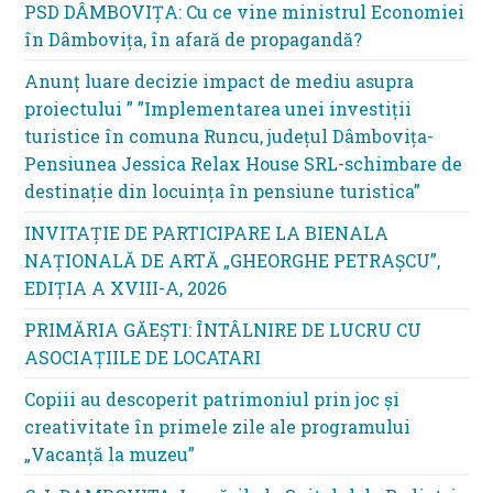
PSD DÂMBOVIȚA: Cu ce vine ministrul Economiei
în Dâmbovița, în afară de propagandă?
Anunț luare decizie impact de mediu asupra
proiectului ” ”Implementarea unei investiții
turistice în comuna Runcu, județul Dâmbovița-
Pensiunea Jessica Relax House SRL-schimbare de
destinație din locuința în pensiune turistica”
INVITAȚIE DE PARTICIPARE LA BIENALA
NAȚIONALĂ DE ARTĂ „GHEORGHE PETRAȘCU”,
EDIŢIA A XVIII-A, 2026
PRIMĂRIA GĂEȘTI: ÎNTÂLNIRE DE LUCRU CU
ASOCIAȚIILE DE LOCATARI
Copiii au descoperit patrimoniul prin joc și
creativitate în primele zile ale programului
„Vacanță la muzeu”