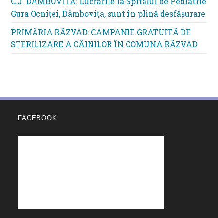
C.J. DAMBOVITA: Lucrările la Spitalul de Pediatrie
Gura Ocniței, Dâmbovița, sunt în plină desfășurare
PRIMĂRIA RĂZVAD: CAMPANIE GRATUITĂ DE
STERILIZARE A CÂINILOR ÎN COMUNA RĂZVAD
FACEBOOK