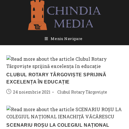
Skip
to
content
Meniu Navigare
CLUBUL ROTARY TÂRGOVIȘTE SPRIJINĂ
EXCELENȚA ÎN EDUCAȚIE
Post
Post
24 noiembrie 2021
Clubul Rotary Târgoviște
published:
category:
SCENARIU ROȘU LA COLEGIUL NAȚIONAL