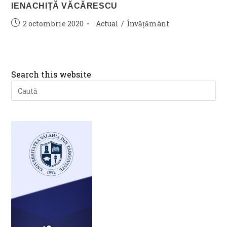
IENACHIȚĂ VĂCĂRESCU
Post
Post
2 octombrie 2020
Actual
/
Învățământ
published:
category:
Search this website
Pre
Es
to
clo
th
se
pan