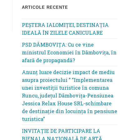
ARTICOLE RECENTE
PEȘTERA IALOMIȚEI, DESTINAȚIA
IDEALĂ ÎN ZILELE CANICULARE
PSD DÂMBOVIȚA: Cu ce vine
ministrul Economiei în Dâmbovița, în
afară de propagandă?
Anunț luare decizie impact de mediu
asupra proiectului ” ”Implementarea
unei investiții turistice în comuna
Runcu, județul Dâmbovița-Pensiunea
Jessica Relax House SRL-schimbare
de destinație din locuința în pensiune
turistica”
INVITAȚIE DE PARTICIPARE LA
BIENALA NAȚIONALĂ DE ARTĂ