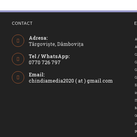
CONTACT
Adresa:
A
Târgoviște, Dâmbovița
A
C
Tel / WhatsApp:
0770 726 797
C
Opens
C
Email:
in
C
chindiamedia2020 ( at ) gmail.com
Opens
your
in
E
application
your
i
applicatio
I
O
p
p