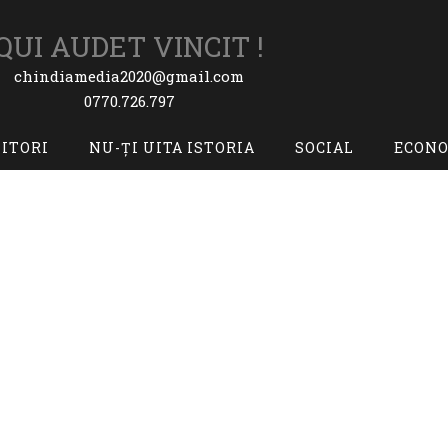
QUI AUDET VINCIT !
chindiamedia2020@gmail.com
0770.726.797
TITORI
NU-ȚI UITA ISTORIA
SOCIAL
ECON