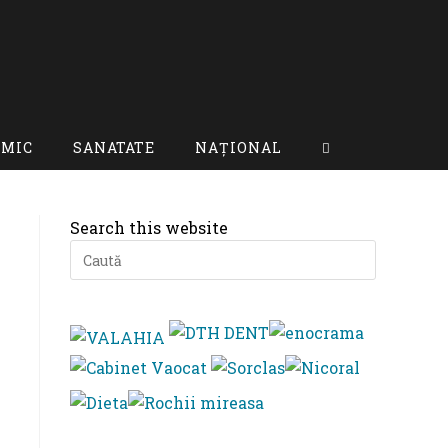
OMIC
SANATATE
NAȚIONAL
Toggle
website
Search this website
search
Press
Escape
to
close
the
search
panel.