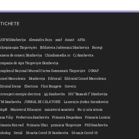
ETICHETE
JOFM Dâmbovița
Alesandru Duțu
anaf
Anunt
APIA
rhiepiscopia Târgoviștei
Biblioteca Județeană Dâmbovița
Bucegi
amera de comerț Dâmbovița
Chindiamedia.ro
Cj dambovita
ompania de Apă Târgoviște Dâmbovița
omplexul Național Muzeal Curtea Domnească Târgoviște
CONAF
ornel Marculescu
Dâmbovița
Editorial
Editorial Cornel Marculescu
ditorial literar
Electrica
Flori Bungete
Guvern
ntreruperi energie electrica
ipj dambovita
ISU "Basarab I" Dâmbovița
n
TM Dambovita
JURNAL DE CĂLĂTORIE
Laurențiu Ștefan Szemkovics
MApN
Ministerul Educației
ministerul sanatatii
Nu-ți uita istoria
ana Filip
Prefectura dambovita
Primaria Dragodana
Primaria Lucieni
rimaria Răzvad
Primaria Ulmi
primăria Târgoviște
PSD Dambovita
siholog
Serial
Situatia Covid 19 Dambovita
Situație Covid-19