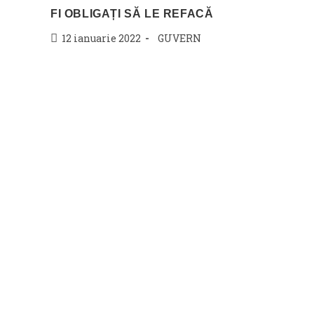
FI OBLIGAȚI SĂ LE REFACĂ
Post
Post
12 ianuarie 2022
GUVERN
published:
category: