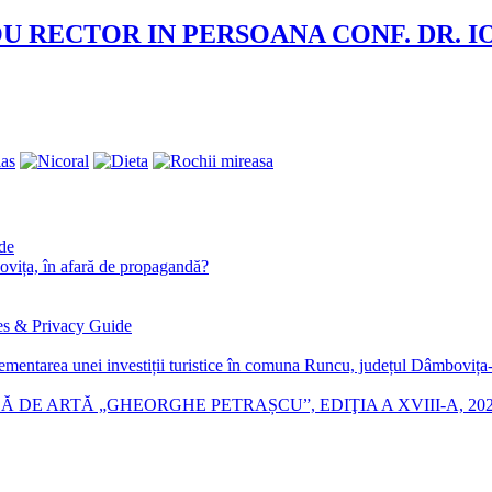
U RECTOR IN PERSOANA CONF. DR. 
ide
ța, în afară de propagandă?
es & Privacy Guide
lementarea unei investiții turistice în comuna Runcu, județul Dâmboviț
 DE ARTĂ „GHEORGHE PETRAȘCU”, EDIŢIA A XVIII-A, 20