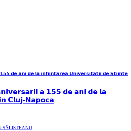
𝗻𝗶𝘃𝗲𝗿𝘀𝗮𝗿𝗶𝗶 𝗮 𝟭𝟱𝟱 𝗱𝗲 𝗮𝗻𝗶 𝗱𝗲 𝗹𝗮
𝗱𝗶𝗻 𝗖𝗹𝘂𝗷-𝗡𝗮𝗽𝗼𝗰𝗮