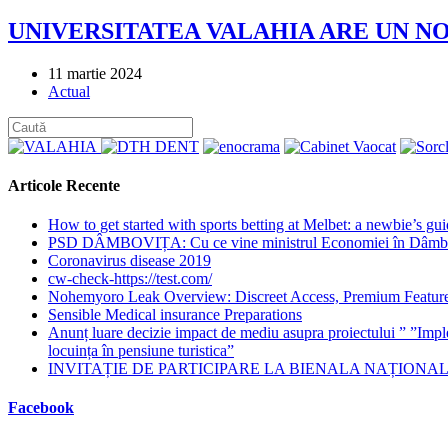
UNIVERSITATEA VALAHIA ARE UN NO
Post
11 martie 2024
published:
Post
Actual
category:
Articole Recente
How to get started with sports betting at Melbet: a newbie’s gu
PSD DÂMBOVIȚA: Cu ce vine ministrul Economiei în Dâmbovi
Coronavirus disease 2019
cw-check-https://test.com/
Nohemyoro Leak Overview: Discreet Access, Premium Featur
Sensible Medical insurance Preparations
Anunț luare decizie impact de mediu asupra proiectului ” ”Imp
locuința în pensiune turistica”
INVITAȚIE DE PARTICIPARE LA BIENALA NAȚIONALĂ
Facebook