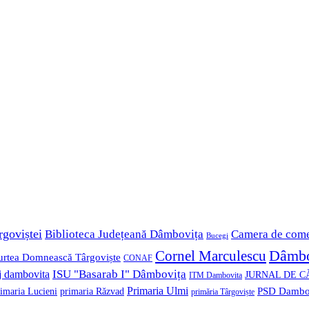
rgoviștei
Biblioteca Județeană Dâmbovița
Camera de com
Bucegi
Dâmbo
Cornel Marculescu
urtea Domnească Târgoviște
CONAF
ISU "Basarab I" Dâmbovița
j dambovita
JURNAL DE C
ITM Dambovita
Primaria Ulmi
imaria Lucieni
primaria Răzvad
PSD Dambo
primăria Târgoviște