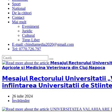
Sport
Național
De la cititori
Contact
Mai mult
Eveniment
Juridic
Cultural
Timp Liber
E-mail: chindiamedia2020@gmail.com
Tel: 0770.726.797
𝗠𝗲𝘀𝗮𝗷𝘂𝗹 𝗥𝗲𝗰𝘁𝗼𝗿𝘂𝗹𝘂𝗶 𝗨𝗻𝗶𝘃𝗲𝗿𝘀𝗶𝘁𝗮𝘁𝗶𝗶 
𝗶𝗻𝗳𝗶𝗶𝗻𝘁𝗮𝗿𝗲𝗮 𝗨𝗻𝗶𝘃𝗲𝗿𝘀𝗶𝘁𝗮𝘁𝗶𝗶 𝗱𝗲 𝗦𝘁𝗶𝗶
Post
26 iulie 2024
published:
Post
Învățământ
category: