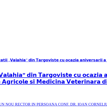
„𝗩𝗮𝗹𝗮𝗵𝗶𝗮” 𝗱𝗶𝗻 𝗧𝗮𝗿𝗴𝗼𝘃𝗶𝘀𝘁𝗲 𝗰𝘂 𝗼𝗰𝗮𝘇𝗶𝗮 
𝘁𝗲 𝗔𝗴𝗿𝗶𝗰𝗼𝗹𝗲 𝘀𝗶 𝗠𝗲𝗱𝗶𝗰𝗶𝗻𝗮 𝗩𝗲𝘁𝗲𝗿𝗶𝗻𝗮𝗿𝗮 