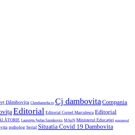
Cj dambovita
Compania
erț Dâmbovița
Chindiamedia.ro
Editorial
vița
Editorial
Editorial Cornel Marculescu
Ministerul Educației
ĂLĂTORIE
MApN
Laurențiu Ștefan Szemkovics
ministerul
Situatia Covid 19 Dambovita
psiholog
vita
Serial